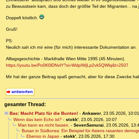
zu Bewusstsein kam, dass doch der größte Teil der Migranten... na 
Doppelt köstlich.
Gruß!
PS:
Neulich sah ich mir eine (für mich) interessante Dokumentation an.
Alltagsgeschichte - Markthalle Wien Mitte 1995 (45 Minuten).
https://youtu.be/Po0K0lDNvlY?si=WdpIWjLp2vk5QWlq&t=2507
Mir hat der ganze Beitrag spaß gemacht, aber für diese Zwecke ha
antworten
gesamter Thread:
Bas: Macht Platz für die Bunten!
-
Ankawor
,
23.05.2026, 10:0
Wenn das kein Echo ist?
-
stokk'
,
23.05.2026, 10:07
Man kann es nicht fassen.
-
SevenSamurai
,
23.05.2026, 13:
Busan in Südkorea: Ein Beispiel für Asiens rasanten demo
Ebenso in Japan
-
stokk'
,
23.05.2026, 17:30