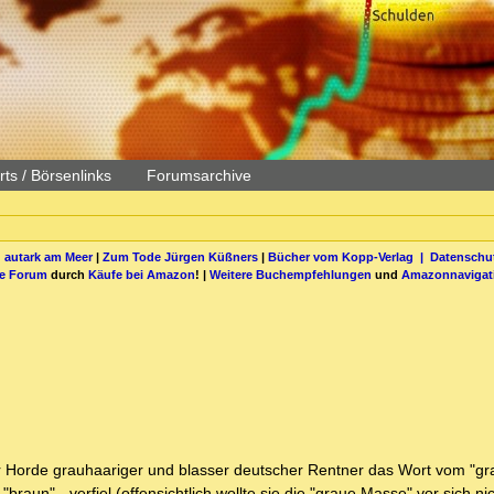
ts / Börsenlinks
Forumsarchive
 autark am Meer
|
Zum Tode Jürgen Küßners
|
Bücher vom Kopp-Verlag |
Datenschut
be Forum
durch
Käufe bei Amazon
! |
Weitere Buchempfehlungen
und
Amazonnavigat
ner Horde grauhaariger und blasser deutscher Rentner das Wort vom "g
braun" - verfiel (offensichtlich wollte sie die "graue Masse" vor sich ni