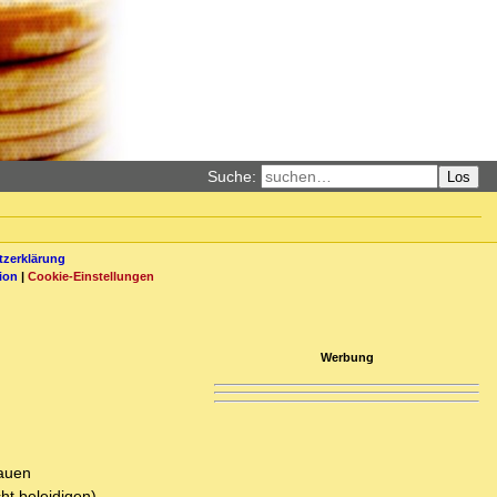
Suche:
Los
zerklärung
ion
|
Cookie-Einstellungen
Werbung
rauen
cht beleidigen)