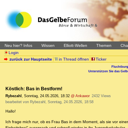
Neu hier? Infos
Wissen
Elliott-Wellen
Themen
Char
Login
zurück zur Hauptseite
in Thread öffnen
Ticker
Fluchtburg
Unterstützen Sie das Gel
Köstlich: Bas in Bestform!
Rybezahl
,
Sonntag, 24.05.2026, 18:32
@ Ankawor
2432 Views
bearbeitet von Rybezahl, Sonntag, 24.05.2026, 18:58
Hallo!
Ich frage mich nur, ob es Frau Bas in dem Moment, als sie vor ei
Einheitsbrei" aussprach und schnell wieder in ihr Jugendvokabular - "