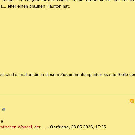
ja... eher einen braunen Hautton hat.
be ich das mal an die in diesem Zusammenhang interessante Stelle ges
1
49
grafischen Wandel, der …
-
Ostfriese
,
23.05.2026, 17:25