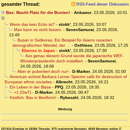
gesamter Thread:
RSS-Feed dieser Diskussion
Bas: Macht Platz für die Bunten!
-
Ankawor
,
23.05.2026, 10:01
Wenn das kein Echo ist?
-
stokk'
,
23.05.2026, 10:07
Man kann es nicht fassen.
-
SevenSamurai
,
23.05.2026,
13:49
Busan in Südkorea: Ein Beispiel für Asiens rasanten
demografischen Wandel, der …
-
Ostfriese
,
23.05.2026, 17:25
Ebenso in Japan
-
stokk'
,
23.05.2026, 17:30
Aus genau diesem Grund wurde die japanische WEF-
Ministerpräsidentin doch installiert.
-
SevenSamurai
,
24.05.2026, 18:06
Aber er pubertiert doch nur!
-
D-Marker
,
24.05.2026, 01:00
American activist Barbara Lerner Spectre calls for destruction of
European ethnic societies
-
Albrecht
,
23.05.2026, 16:21
Ein Leben in der Blase
-
PPQ
,
23.05.2026, 19:35
+1 (OwT)
-
D-Marker
,
24.05.2026, 00:47
Köstlich: Bas in Bestform!
-
Rybezahl
,
24.05.2026, 18:32
Werbung
257416 Einträge in 18366 Threads, 975 registrierte Benutzer, 4049 Benutzer online (7