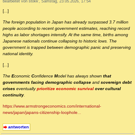
bearbeitet von stokk', Samstag, 23.05.2026, 17:54
[...]
The foreign population in Japan has already surpassed 3.7 million
people according to recent government estimates, reaching record
highs as labor shortages intensify. At the same time, births among
Japanese nationals continue collapsing to historic lows. The
government is trapped between demographic panic and preserving
national identity.
[...]
The
E
conomic
C
onfidence
M
odel has always shown
that
governments facing demographic collapse
and
sovereign debt
crises
eventually
prioritize economic survival
over cultural
continuity
.
https://www.armstrongeconomics.com/international-
news/japan/japans-citizenship-loophole...
antworten