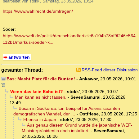
bearbeitet von stokk', Samstag, 23.05.2026, 10:24
https://www.wahlrecht.de/umfragen/
Söder:
https://www.welt.de/politik/deutschland/article6a104b78af9f246e564
112b1/markus-soeder-k...
antworten
gesamter Thread:
RSS-Feed dieser Diskussion
Bas: Macht Platz für die Bunten!
-
Ankawor
,
23.05.2026, 10:01
Wenn das kein Echo ist?
-
stokk'
,
23.05.2026, 10:07
Man kann es nicht fassen.
-
SevenSamurai
,
23.05.2026,
13:49
Busan in Südkorea: Ein Beispiel für Asiens rasanten
demografischen Wandel, der …
-
Ostfriese
,
23.05.2026, 17:25
Ebenso in Japan
-
stokk'
,
23.05.2026, 17:30
Aus genau diesem Grund wurde die japanische WEF-
Ministerpräsidentin doch installiert.
-
SevenSamurai
,
24.05.2026, 18:06