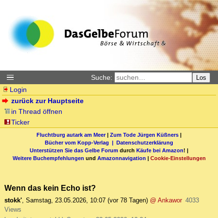
Suche:
Los
Login
zurück zur Hauptseite
in Thread öffnen
Ticker
Fluchtburg autark am Meer
|
Zum Tode Jürgen Küßners
|
Bücher vom Kopp-Verlag |
Datenschutzerklärung
Unterstützen Sie das Gelbe Forum
durch
Käufe bei Amazon
! |
Weitere Buchempfehlungen
und
Amazonnavigation
|
Cookie-Einstellungen
Wenn das kein Echo ist?
stokk'
,
Samstag, 23.05.2026, 10:07
(vor 78 Tagen)
@ Ankawor
4033
Views