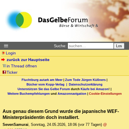
Suche:
Los
Login
zurück zur Hauptseite
in Thread öffnen
Ticker
Fluchtburg autark am Meer
|
Zum Tode Jürgen Küßners
|
Bücher vom Kopp-Verlag |
Datenschutzerklärung
Unterstützen Sie das Gelbe Forum
durch
Käufe bei Amazon
! |
Weitere Buchempfehlungen
und
Amazonnavigation
|
Cookie-Einstellungen
Aus genau diesem Grund wurde die japanische WEF-
Ministerpräsidentin doch installiert.
SevenSamurai
,
Sonntag, 24.05.2026, 18:06
(vor 77 Tagen)
@