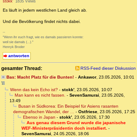
stokk'
1835 Views
Es läuft in jedem westlichen Land gleich ab.
Und die Bevölkerung findet nichts dabei.
--
"Wenn ihr euch fragt, wie es damals passieren konnte:
weil sie damals (...)."
Henryk Broder
antworten
gesamter Thread:
RSS-Feed dieser Diskussion
Bas: Macht Platz für die Bunten!
-
Ankawor
,
23.05.2026, 10:01
Wenn das kein Echo ist?
-
stokk'
,
23.05.2026, 10:07
Man kann es nicht fassen.
-
SevenSamurai
,
23.05.2026,
13:49
Busan in Südkorea: Ein Beispiel für Asiens rasanten
demografischen Wandel, der …
-
Ostfriese
,
23.05.2026, 17:25
Ebenso in Japan
-
stokk'
,
23.05.2026, 17:30
Aus genau diesem Grund wurde die japanische
WEF-Ministerpräsidentin doch installiert.
-
SevenSamurai
,
24.05.2026, 18:06