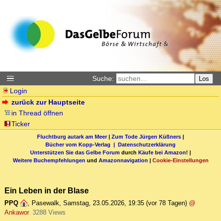
Suche:
Los
Login
zurück zur Hauptseite
in Thread öffnen
Ticker
Fluchtburg autark am Meer
|
Zum Tode Jürgen Küßners
|
Bücher vom Kopp-Verlag |
Datenschutzerklärung
Unterstützen Sie das Gelbe Forum
durch
Käufe bei Amazon
! |
Weitere Buchempfehlungen
und
Amazonnavigation
|
Cookie-Einstellungen
Ein Leben in der Blase
PPQ
,
Pasewalk
,
Samstag, 23.05.2026, 19:35
(vor 78 Tagen)
@
Ankawor
3288 Views