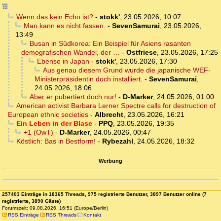
Wenn das kein Echo ist?
-
stokk'
,
23.05.2026, 10:07
Man kann es nicht fassen.
-
SevenSamurai
,
23.05.2026,
13:49
Busan in Südkorea: Ein Beispiel für Asiens rasanten
demografischen Wandel, der …
-
Ostfriese
,
23.05.2026, 17:25
Ebenso in Japan
-
stokk'
,
23.05.2026, 17:30
Aus genau diesem Grund wurde die japanische WEF-
Ministerpräsidentin doch installiert.
-
SevenSamurai
,
24.05.2026, 18:06
Aber er pubertiert doch nur!
-
D-Marker
,
24.05.2026, 01:00
American activist Barbara Lerner Spectre calls for destruction of
European ethnic societies
-
Albrecht
,
23.05.2026, 16:21
Ein Leben in der Blase
-
PPQ
,
23.05.2026, 19:35
+1 (OwT)
-
D-Marker
,
24.05.2026, 00:47
Köstlich: Bas in Bestform!
-
Rybezahl
,
24.05.2026, 18:32
Werbung
257403 Einträge in 18365 Threads, 975 registrierte Benutzer, 3897 Benutzer online (7
registrierte, 3890 Gäste)
Forumszeit: 09.08.2026, 16:51 (Europe/Berlin)
RSS Einträge
RSS Threads
Kontakt