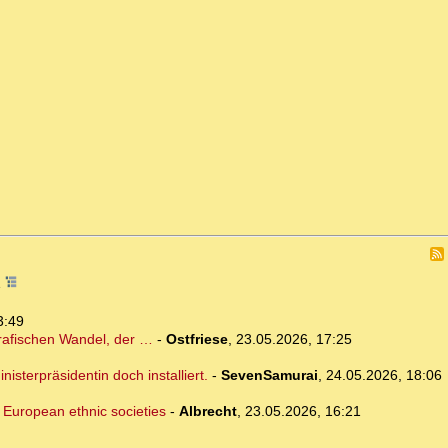
1
3:49
grafischen Wandel, der …
-
Ostfriese
,
23.05.2026, 17:25
terpräsidentin doch installiert.
-
SevenSamurai
,
24.05.2026, 18:06
f European ethnic societies
-
Albrecht
,
23.05.2026, 16:21