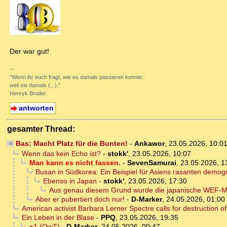
Der war gut!
--
"Wenn ihr euch fragt, wie es damals passieren konnte:
weil sie damals (...)."
Henryk Broder
antworten
gesamter Thread:
Bas: Macht Platz für die Bunten!
-
Ankawor
,
23.05.2026, 10:0
Wenn das kein Echo ist?
-
stokk'
,
23.05.2026, 10:07
Man kann es nicht fassen.
-
SevenSamurai
,
23.05.2026, 1
Busan in Südkorea: Ein Beispiel für Asiens rasanten demo
Ebenso in Japan
-
stokk'
,
23.05.2026, 17:30
Aus genau diesem Grund wurde die japanische WEF-Minis
Aber er pubertiert doch nur!
-
D-Marker
,
24.05.2026, 01:00
American activist Barbara Lerner Spectre calls for destruction o
Ein Leben in der Blase
-
PPQ
,
23.05.2026, 19:35
+1 (OwT)
-
D-Marker
,
24.05.2026, 00:47