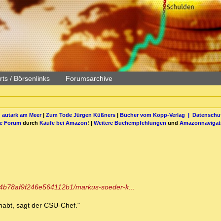
ts / Börsenlinks
Forumsarchive
 autark am Meer
|
Zum Tode Jürgen Küßners
|
Bücher vom Kopp-Verlag |
Datenschut
be Forum
durch
Käufe bei Amazon
! |
Weitere Buchempfehlungen
und
Amazonnavigat
a104b78af9f246e564112b1/markus-soeder-k...
ehabt, sagt der CSU-Chef."