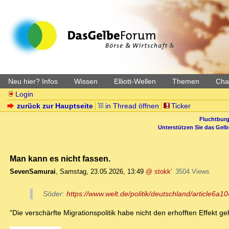
Neu hier? Infos
Wissen
Elliott-Wellen
Themen
Char
Login
zurück zur Hauptseite
in Thread öffnen
Ticker
Fluchtburg
Unterstützen Sie das Gel
Man kann es nicht fassen.
SevenSamurai
,
Samstag, 23.05.2026, 13:49
@ stokk'
3504 Views
Söder:
https://www.welt.de/politik/deutschland/article6
"Die verschärfte Migrationspolitik habe nicht den erhofften Effekt g