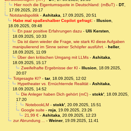
Hier noch die Eigentumsquote in Deutschland: (mBuT)
-
DT
,
17.09.2025, 20:17
Notstandspolitik
-
Ashitaka
,
17.09.2025, 20:51
Habe mal spaßeshalber Copilot gefragt:
-
Illusion
,
18.09.2025, 09:48
En paar positive Erfahrungen dazu
-
Ulli Kersten
,
18.09.2025, 10:33
Da ist dann wieder die Frage, wie stark KI diese Aufgaben
manipulierend im Sinne seiner Schöpfer ausführt.
-
heller
,
18.09.2025, 11:09
Über den kritischen Umgang mit LLMs
-
Ashitaka
,
18.09.2025, 15:17
Zweifelhafte Ergebnisse der KI
-
Illusion
,
18.09.2025,
20:07
Totgesagte KI?
-
tar
,
18.09.2025, 12:02
Hypetheater vs. Ernüchternde Realität
-
Ashitaka
,
18.09.2025, 14:52
Die Anleger haben Dich gehört (mC)
-
stokk'
,
18.09.2025,
17:20
NotebookLM
-
stokk'
,
20.09.2025, 15:51
Google suite
-
roja
,
19.09.2025, 23:26
21,99 €
-
Ashitaka
,
20.09.2025, 12:23
zur Abrundung ...
-
Weiner
,
19.09.2025, 11:41