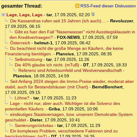
gesamter Thread:
RSS-Feed dieser Diskussion
Lage, Lage, Lage
-
tar
,
17.09.2025, 02:20
Die Kassandras rufen seit 15 Jahren (ich auch)....
-
Revoluzzer
,
17.09.2025, 06:15
Gibt es fuer den Fall "Nasenwasser" nicht Ausstiegsklauseln in
den Kreditvertraegen?
-
FOX-NEWS
,
17.09.2025, 07:59
Österreich
-
helmut-1
,
17.09.2025, 06:42
Du beachtest nicht die große Menge an Käufern, die keine
Finanzierung benötigen.
-
Plancius
,
17.09.2025, 08:35
Selbstnutzung
-
tar
,
17.09.2025, 11:26
Die 40% glaube ich nicht. (mTuB)
-
DT
,
17.09.2025, 18:33
Referenz sind Arbeitsumfeld und Westverwandtschaft
-
Plancius
,
18.09.2025, 14:59
Seit Anfang 2024 steigen die Immo-Preise wieder, moderat aber
stabil, auch für Bestandshäuser (mit Chart)
-
BerndBorchert
,
17.09.2025, 09:15
Löhne?
-
tar
,
17.09.2025, 11:23
Lage - nicht nur, aber auch. Wichtiger ist die Solvenz des
potentiellen Käufers.
-
Griba
,
17.09.2025, 10:06
eindeutiges Staatsversagen, bzw. unserem Demokratie-System
geschuldet
-
Dieter
,
17.09.2025, 10:41
Sanierungsrückstau
-
tar
,
17.09.2025, 11:29
Ein komplexes Problem, verschiedene Faktoren sind zu
berücksichtigen: (mT)
-
DT
,
17.09.2025, 16:35