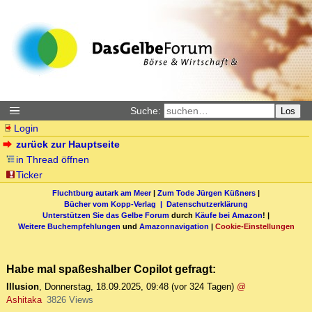
Suche:
Los
Login
zurück zur Hauptseite
in Thread öffnen
Ticker
Fluchtburg autark am Meer
|
Zum Tode Jürgen Küßners
|
Bücher vom Kopp-Verlag |
Datenschutzerklärung
Unterstützen Sie das Gelbe Forum
durch
Käufe bei Amazon
! |
Weitere Buchempfehlungen
und
Amazonnavigation
|
Cookie-Einstellungen
Habe mal spaßeshalber Copilot gefragt:
Illusion
,
Donnerstag, 18.09.2025, 09:48
(vor 324 Tagen)
@
Ashitaka
3826 Views