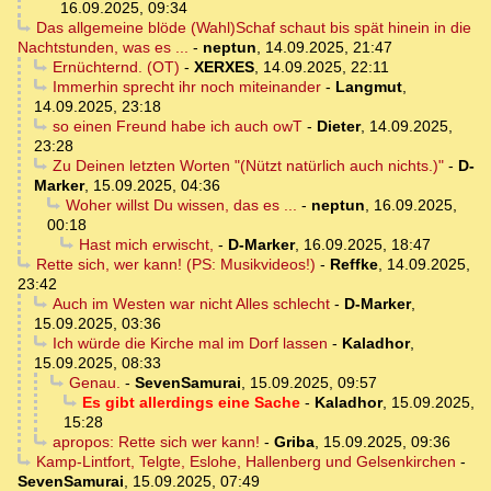
16.09.2025, 09:34
Das allgemeine blöde (Wahl)Schaf schaut bis spät hinein in die
Nachtstunden, was es ...
-
neptun
,
14.09.2025, 21:47
Ernüchternd. (OT)
-
XERXES
,
14.09.2025, 22:11
Immerhin sprecht ihr noch miteinander
-
Langmut
,
14.09.2025, 23:18
so einen Freund habe ich auch owT
-
Dieter
,
14.09.2025,
23:28
Zu Deinen letzten Worten "(Nützt natürlich auch nichts.)"
-
D-
Marker
,
15.09.2025, 04:36
Woher willst Du wissen, das es ...
-
neptun
,
16.09.2025,
00:18
Hast mich erwischt,
-
D-Marker
,
16.09.2025, 18:47
Rette sich, wer kann! (PS: Musikvideos!)
-
Reffke
,
14.09.2025,
23:42
Auch im Westen war nicht Alles schlecht
-
D-Marker
,
15.09.2025, 03:36
Ich würde die Kirche mal im Dorf lassen
-
Kaladhor
,
15.09.2025, 08:33
Genau.
-
SevenSamurai
,
15.09.2025, 09:57
Es gibt allerdings eine Sache
-
Kaladhor
,
15.09.2025,
15:28
apropos: Rette sich wer kann!
-
Griba
,
15.09.2025, 09:36
Kamp-Lintfort, Telgte, Eslohe, Hallenberg und Gelsenkirchen
-
SevenSamurai
,
15.09.2025, 07:49