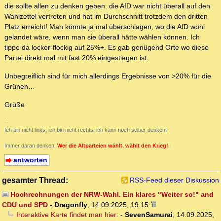
die sollte allen zu denken geben: die AfD war nicht überall auf den
Wahlzettel vertreten und hat im Durchschnitt trotzdem den dritten
Platz erreicht! Man könnte ja mal überschlagen, wo die AfD wohl
gelandet wäre, wenn man sie überall hätte wählen können. Ich
tippe da locker-flockig auf 25%+. Es gab genügend Orte wo diese
Partei direkt mal mit fast 20% eingestiegen ist.
Unbegreiflich sind für mich allerdings Ergebnisse von >20% für die
Grünen…
Grüße
--
Ich bin nicht links, ich bin nicht rechts, ich kann noch selber denken!
Immer daran denken:
Wer die Altparteien wählt, wählt den Krieg!
antworten
gesamter Thread:
RSS-Feed dieser Diskussion
Hochrechnungen der NRW-Wahl. Ein klares "Weiter so!" and
CDU und SPD
-
Dragonfly
,
14.09.2025, 19:15
Interaktive Karte findet man hier:
-
SevenSamurai
,
14.09.2025,