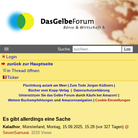
Suche:
Los
Login
zurück zur Hauptseite
in Thread öffnen
Ticker
Fluchtburg autark am Meer
|
Zum Tode Jürgen Küßners
|
Bücher vom Kopp-Verlag |
Datenschutzerklärung
Unterstützen Sie das Gelbe Forum
durch
Käufe bei Amazon
! |
Weitere Buchempfehlungen
und
Amazonnavigation
|
Cookie-Einstellungen
Es gibt allerdings eine Sache
Kaladhor
,
Münsterland
,
Montag, 15.09.2025, 15:28
(vor 327 Tagen)
@
SevenSamurai
3233 Views