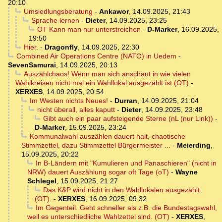
20:10
Umsiedlungsberatung
-
Ankawor
,
14.09.2025, 21:43
Sprache lernen
-
Dieter
,
14.09.2025, 23:25
OT Kann man nur unterstreichen
-
D-Marker
,
16.09.2025,
19:50
Hier.
-
Dragonfly
,
14.09.2025, 22:30
Combined Air Operations Centre (NATO) in Uedem
-
SevenSamurai
,
14.09.2025, 20:13
Auszählchaos! Wenn man sich anschaut in wie vielen
Wahlkreisen nicht mal ein Wahllokal ausgezählt ist (OT)
-
XERXES
,
14.09.2025, 20:54
Im Westen nichts Neues!
-
Durran
,
14.09.2025, 21:04
nicht überall, alles kaputt
-
Dieter
,
14.09.2025, 23:48
Gibt auch ein paar aufsteigende Sterne (nL (nur Link))
-
D-Marker
,
15.09.2025, 23:24
Kommunalwahl auszählen dauert halt, chaotische
Stimmzettel, dazu Stimmzettel Bürgermeister ...
-
Meierding
,
15.09.2025, 20:22
In B-Ländern mit "Kumulieren und Panaschieren" (nicht in
NRW) dauert Auszählung sogar oft Tage (oT)
-
Wayne
Schlegel
,
15.09.2025, 21:27
Das K&P wird nicht in den Wahllokalen ausgezählt.
(OT).
-
XERXES
,
16.09.2025, 09:32
Im Gegenteil. Geht schneller als z.B. die Bundestagswahl,
weil es unterschiedliche Wahlzettel sind. (OT)
-
XERXES
,