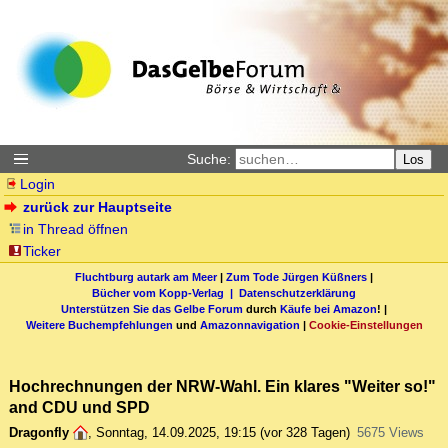
Suche:
Los
Login
zurück zur Hauptseite
in Thread öffnen
Ticker
Fluchtburg autark am Meer
|
Zum Tode Jürgen Küßners
|
Bücher vom Kopp-Verlag |
Datenschutzerklärung
Unterstützen Sie das Gelbe Forum
durch
Käufe bei Amazon
! |
Weitere Buchempfehlungen
und
Amazonnavigation
|
Cookie-Einstellungen
Hochrechnungen der NRW-Wahl. Ein klares "Weiter so!"
and CDU und SPD
Dragonfly
,
Sonntag, 14.09.2025, 19:15
(vor 328 Tagen)
5675 Views