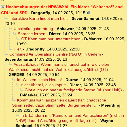
Hochrechnungen der NRW-Wahl. Ein klares "Weiter so!" and
CDU und SPD
-
Dragonfly
,
14.09.2025, 19:15
Interaktive Karte findet man hier:
-
SevenSamurai
,
14.09.2025,
20:10
Umsiedlungsberatung
-
Ankawor
,
14.09.2025, 21:43
Sprache lernen
-
Dieter
,
14.09.2025, 23:25
OT Kann man nur unterstreichen
-
D-Marker
,
16.09.2025,
19:50
Hier.
-
Dragonfly
,
14.09.2025, 22:30
Combined Air Operations Centre (NATO) in Uedem
-
SevenSamurai
,
14.09.2025, 20:13
Auszählchaos! Wenn man sich anschaut in wie vielen
Wahlkreisen nicht mal ein Wahllokal ausgezählt ist (OT)
-
XERXES
,
14.09.2025, 20:54
Im Westen nichts Neues!
-
Durran
,
14.09.2025, 21:04
nicht überall, alles kaputt
-
Dieter
,
14.09.2025, 23:48
Gibt auch ein paar aufsteigende Sterne (nL (nur Link))
-
D-Marker
,
15.09.2025, 23:24
Kommunalwahl auszählen dauert halt, chaotische
Stimmzettel, dazu Stimmzettel Bürgermeister ...
-
Meierding
,
15.09.2025, 20:22
In B-Ländern mit "Kumulieren und Panaschieren" (nicht in
NRW) dauert Auszählung sogar oft Tage (oT)
-
Wayne
Schlegel
,
15.09.2025, 21:27