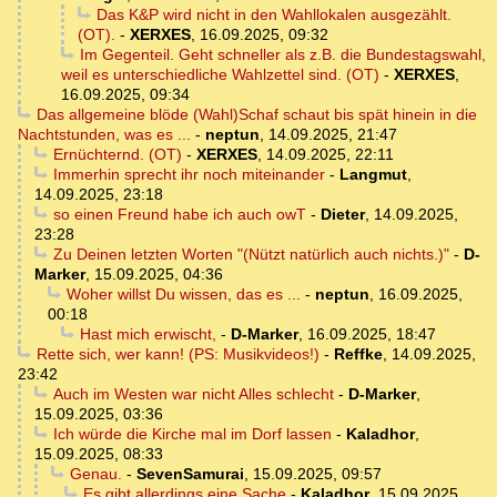
Das K&P wird nicht in den Wahllokalen ausgezählt.
(OT).
-
XERXES
,
16.09.2025, 09:32
Im Gegenteil. Geht schneller als z.B. die Bundestagswahl,
weil es unterschiedliche Wahlzettel sind. (OT)
-
XERXES
,
16.09.2025, 09:34
Das allgemeine blöde (Wahl)Schaf schaut bis spät hinein in die
Nachtstunden, was es ...
-
neptun
,
14.09.2025, 21:47
Ernüchternd. (OT)
-
XERXES
,
14.09.2025, 22:11
Immerhin sprecht ihr noch miteinander
-
Langmut
,
14.09.2025, 23:18
so einen Freund habe ich auch owT
-
Dieter
,
14.09.2025,
23:28
Zu Deinen letzten Worten "(Nützt natürlich auch nichts.)"
-
D-
Marker
,
15.09.2025, 04:36
Woher willst Du wissen, das es ...
-
neptun
,
16.09.2025,
00:18
Hast mich erwischt,
-
D-Marker
,
16.09.2025, 18:47
Rette sich, wer kann! (PS: Musikvideos!)
-
Reffke
,
14.09.2025,
23:42
Auch im Westen war nicht Alles schlecht
-
D-Marker
,
15.09.2025, 03:36
Ich würde die Kirche mal im Dorf lassen
-
Kaladhor
,
15.09.2025, 08:33
Genau.
-
SevenSamurai
,
15.09.2025, 09:57
Es gibt allerdings eine Sache
-
Kaladhor
,
15.09.2025,