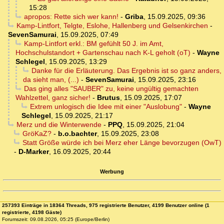
15:28
apropos: Rette sich wer kann!
-
Griba
,
15.09.2025, 09:36
Kamp-Lintfort, Telgte, Eslohe, Hallenberg und Gelsenkirchen
-
SevenSamurai
,
15.09.2025, 07:49
Kamp-Lintfort erkl.: BM gefühlt 50 J. im Amt,
Hochschulstandort + Gartenschau nach K-L geholt (oT)
-
Wayne
Schlegel
,
15.09.2025, 13:29
Danke für die Erläuterung. Das Ergebnis ist so ganz anders,
da sieht man, (...)
-
SevenSamurai
,
15.09.2025, 23:16
Das ging alles "SAUBER" zu, keine ungültig gemachten
Wahlzettel, ganz sicher!
-
Brutus
,
15.09.2025, 17:07
Extrem unlogisch die Idee mit einer "Auslobung"
-
Wayne
Schlegel
,
15.09.2025, 21:17
Merz und die Winterwende
-
PPQ
,
15.09.2025, 21:04
GröKaZ?
-
b.o.bachter
,
15.09.2025, 23:08
Statt Größe würde ich bei Merz eher Länge bevorzugen (OwT)
-
D-Marker
,
16.09.2025, 20:44
Werbung
257393 Einträge in 18364 Threads, 975 registrierte Benutzer, 4199 Benutzer online (1
registrierte, 4198 Gäste)
Forumszeit: 09.08.2026, 05:25 (Europe/Berlin)