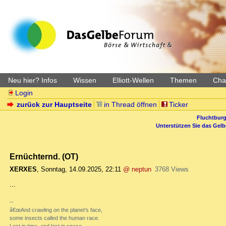
Neu hier? Infos
Wissen
Elliott-Wellen
Themen
Char
Login
zurück zur Hauptseite
in Thread öffnen
Ticker
Fluchtburg
Unterstützen Sie das Gel
Ernüchternd. (OT)
XERXES
,
Sonntag, 14.09.2025, 22:11
@ neptun
3768 Views
...
--
â€œAnd crawling on the planet's face,
some insects called the human race.