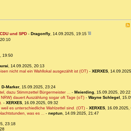
d CDU und SPD
-
Dragonfly
,
14.09.2025, 19:15
 20:10
, 19:50
urai
,
14.09.2025, 20:13
sen nicht mal ein Wahllokal ausgezählt ist (OT)
-
XERXES
,
14.09.2025
-
D-Marker
,
15.09.2025, 23:24
l, dazu Stimmzettel Bürgermeister ...
-
Meierding
,
15.09.2025, 20:22
n NRW) dauert Auszählung sogar oft Tage (oT)
-
Wayne Schlegel
,
15.0
).
-
XERXES
,
16.09.2025, 09:32
 weil es unterschiedliche Wahlzettel sind. (OT)
-
XERXES
,
16.09.2025,
Nachtstunden, was es ...
-
neptun
,
14.09.2025, 21:47
5, 23:18
:28