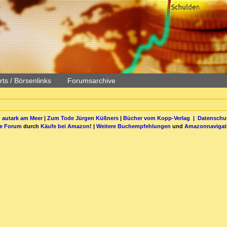
ts / Börsenlinks
Forumsarchive
 autark am Meer
|
Zum Tode Jürgen Küßners
|
Bücher vom Kopp-Verlag |
Datenschut
be Forum
durch
Käufe bei Amazon
! |
Weitere Buchempfehlungen
und
Amazonnavigat