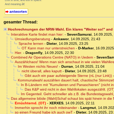
Lost in time, and lost in space.
And meaning.â€
antworten
gesamter Thread:
Hochrechnungen der NRW-Wahl. Ein klares "Weiter so!" an
Interaktive Karte findet man hier:
-
SevenSamurai
,
14.09.2025,
Umsiedlungsberatung
-
Ankawor
,
14.09.2025, 21:43
Sprache lernen
-
Dieter
,
14.09.2025, 23:25
OT Kann man nur unterstreichen
-
D-Marker
,
16.09.2025
Hier.
-
Dragonfly
,
14.09.2025, 22:30
Combined Air Operations Centre (NATO) in Uedem
-
SevenSam
Auszählchaos! Wenn man sich anschaut in wie vielen Wahlkrei
Im Westen nichts Neues!
-
Durran
,
14.09.2025, 21:04
nicht überall, alles kaputt
-
Dieter
,
14.09.2025, 23:48
Gibt auch ein paar aufsteigende Sterne (nL (nur Link))
Kommunalwahl auszählen dauert halt, chaotische Stimmzette
In B-Ländern mit "Kumulieren und Panaschieren" (nicht i
Das K&P wird nicht in den Wahllokalen ausgezählt. (OT
Im Gegenteil. Geht schneller als z.B. die Bundestagswahl,
Das allgemeine blöde (Wahl)Schaf schaut bis spät hinein in die 
Ernüchternd. (OT)
-
XERXES
,
14.09.2025, 22:11
Immerhin sprecht ihr noch miteinander
-
Langmut
,
14.09.202
so einen Freund habe ich auch owT
-
Dieter
,
14.09.2025, 23