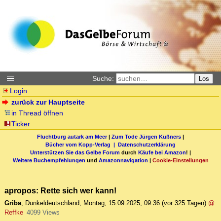
Suche:
Los
Login
zurück zur Hauptseite
in Thread öffnen
Ticker
Fluchtburg autark am Meer
|
Zum Tode Jürgen Küßners
|
Bücher vom Kopp-Verlag |
Datenschutzerklärung
Unterstützen Sie das Gelbe Forum
durch
Käufe bei Amazon
! |
Weitere Buchempfehlungen
und
Amazonnavigation
|
Cookie-Einstellungen
apropos: Rette sich wer kann!
Griba
,
Dunkeldeutschland
,
Montag, 15.09.2025, 09:36
(vor 325 Tagen)
@
Reffke
4099 Views