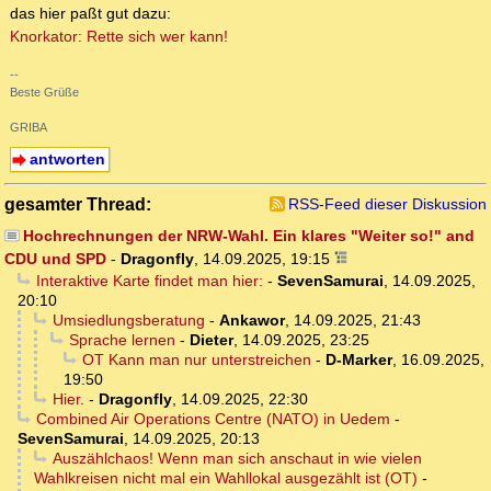
das hier paßt gut dazu:
Knorkator: Rette sich wer kann!
--
Beste Grüße
GRIBA
antworten
gesamter Thread:
RSS-Feed dieser Diskussion
Hochrechnungen der NRW-Wahl. Ein klares "Weiter so!" and
CDU und SPD
-
Dragonfly
,
14.09.2025, 19:15
Interaktive Karte findet man hier:
-
SevenSamurai
,
14.09.2025,
20:10
Umsiedlungsberatung
-
Ankawor
,
14.09.2025, 21:43
Sprache lernen
-
Dieter
,
14.09.2025, 23:25
OT Kann man nur unterstreichen
-
D-Marker
,
16.09.2025,
19:50
Hier.
-
Dragonfly
,
14.09.2025, 22:30
Combined Air Operations Centre (NATO) in Uedem
-
SevenSamurai
,
14.09.2025, 20:13
Auszählchaos! Wenn man sich anschaut in wie vielen
Wahlkreisen nicht mal ein Wahllokal ausgezählt ist (OT)
-