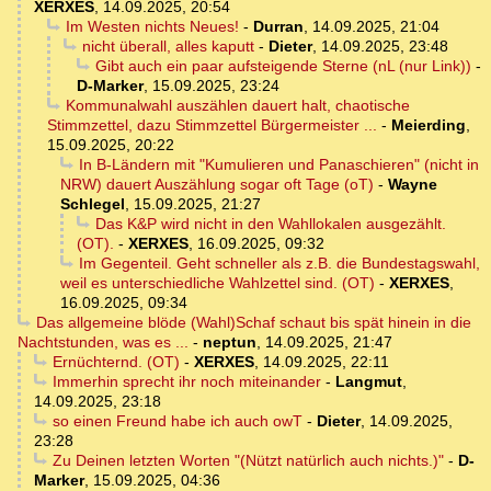
XERXES
,
14.09.2025, 20:54
Im Westen nichts Neues!
-
Durran
,
14.09.2025, 21:04
nicht überall, alles kaputt
-
Dieter
,
14.09.2025, 23:48
Gibt auch ein paar aufsteigende Sterne (nL (nur Link))
-
D-Marker
,
15.09.2025, 23:24
Kommunalwahl auszählen dauert halt, chaotische
Stimmzettel, dazu Stimmzettel Bürgermeister ...
-
Meierding
,
15.09.2025, 20:22
In B-Ländern mit "Kumulieren und Panaschieren" (nicht in
NRW) dauert Auszählung sogar oft Tage (oT)
-
Wayne
Schlegel
,
15.09.2025, 21:27
Das K&P wird nicht in den Wahllokalen ausgezählt.
(OT).
-
XERXES
,
16.09.2025, 09:32
Im Gegenteil. Geht schneller als z.B. die Bundestagswahl,
weil es unterschiedliche Wahlzettel sind. (OT)
-
XERXES
,
16.09.2025, 09:34
Das allgemeine blöde (Wahl)Schaf schaut bis spät hinein in die
Nachtstunden, was es ...
-
neptun
,
14.09.2025, 21:47
Ernüchternd. (OT)
-
XERXES
,
14.09.2025, 22:11
Immerhin sprecht ihr noch miteinander
-
Langmut
,
14.09.2025, 23:18
so einen Freund habe ich auch owT
-
Dieter
,
14.09.2025,
23:28
Zu Deinen letzten Worten "(Nützt natürlich auch nichts.)"
-
D-
Marker
,
15.09.2025, 04:36