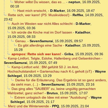
Woher willst Du wissen, das es ...
-
neptun
,
16.09.2025,
00:18
Hast mich erwischt,
-
D-Marker
,
16.09.2025, 18:47
Rette sich, wer kann! (PS: Musikvideos!)
-
Reffke
,
14.09.2025,
23:42
Auch im Westen war nicht Alles schlecht
-
D-Marker
,
15.09.2025, 03:36
Ich würde die Kirche mal im Dorf lassen
-
Kaladhor
,
15.09.2025, 08:33
Genau.
-
SevenSamurai
,
15.09.2025, 09:57
Es gibt allerdings eine Sache
-
Kaladhor
,
15.09.2025,
15:28
apropos: Rette sich wer kann!
-
Griba
,
15.09.2025, 09:36
Kamp-Lintfort, Telgte, Eslohe, Hallenberg und Gelsenkirchen
-
SevenSamurai
,
15.09.2025, 07:49
Kamp-Lintfort erkl.: BM gefühlt 50 J. im Amt,
Hochschulstandort + Gartenschau nach K-L geholt (oT)
-
Wayne
Schlegel
,
15.09.2025, 13:29
Danke für die Erläuterung. Das Ergebnis ist so ganz anders,
da sieht man, (...)
-
SevenSamurai
,
15.09.2025, 23:16
Das ging alles "SAUBER" zu, keine ungültig gemachten
Wahlzettel, ganz sicher!
-
Brutus
,
15.09.2025, 17:07
Extrem unlogisch die Idee mit einer "Auslobung"
-
Wayne
Schlegel
,
15.09.2025, 21:17
Merz und die Winterwende
-
PPQ
,
15.09.2025, 21:04