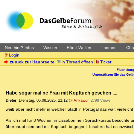
Neu hier? Infos
Wissen
Elliott-Wellen
Themen
Char
Login
zurück zur Hauptseite
in Thread öffnen
Ticker
Fluchtburg
Unterstützen Sie das Gel
Habe sogar mal ne Frau mit Kopftuch gesehen ....
Dieter
,
Dienstag, 05.08.2025, 21:12
@ Ankawor
2798 Views
weiß aber nicht mehr in welcher Stadt in Portugal das war, vielleicht 
Als ich mal für 3 Wochen in Lissabon nen Sprachkursus besuchte und
überhaupt niemand mit Kopftuch begegnet. Insofern hat es inzwis