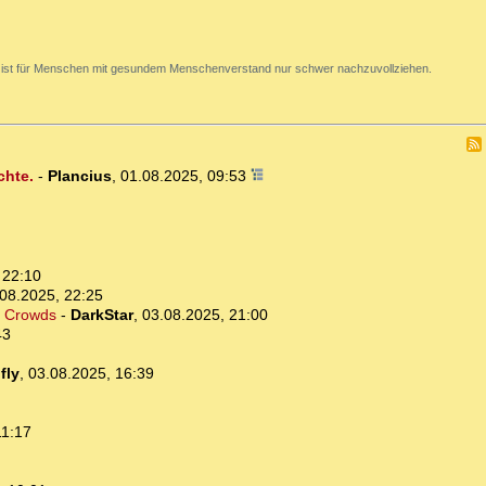
 ist für Menschen mit gesundem Menschenverstand nur schwer nachzuvollziehen.
chte.
-
Plancius
,
01.08.2025, 09:53
 22:10
08.2025, 22:25
of Crowds
-
DarkStar
,
03.08.2025, 21:00
43
fly
,
03.08.2025, 16:39
11:17