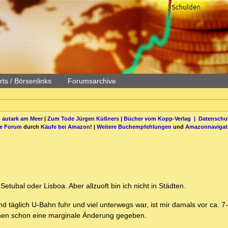
ts / Börsenlinks
Forumsarchive
 autark am Meer
|
Zum Tode Jürgen Küßners
|
Bücher vom Kopp-Verlag |
Datenschut
be Forum
durch
Käufe bei Amazon
! |
Weitere Buchempfehlungen
und
Amazonnavigat
Setubal oder Lisboa. Aber allzuoft bin ich nicht in Städten.
 täglich U-Bahn fuhr und viel unterwegs war, ist mir damals vor ca. 7
chen schon eine marginale Änderung gegeben.