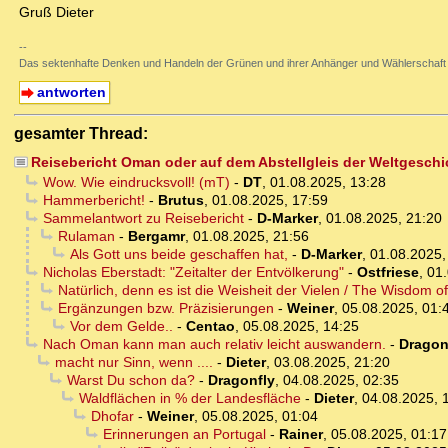
Gruß Dieter
--
Das sektenhafte Denken und Handeln der Grünen und ihrer Anhänger und Wählerschaft
antworten
gesamter Thread:
Reisebericht Oman oder auf dem Abstellgleis der Weltgeschi
Wow. Wie eindrucksvoll! (mT)
-
DT
,
01.08.2025, 13:28
Hammerbericht!
-
Brutus
,
01.08.2025, 17:59
Sammelantwort zu Reisebericht
-
D-Marker
,
01.08.2025, 21:20
Rulaman
-
Bergamr
,
01.08.2025, 21:56
Als Gott uns beide geschaffen hat,
-
D-Marker
,
01.08.2025,
Nicholas Eberstadt: "Zeitalter der Entvölkerung"
-
Ostfriese
,
01.
Natürlich, denn es ist die Weisheit der Vielen / The Wisdom 
Ergänzungen bzw. Präzisierungen
-
Weiner
,
05.08.2025, 01:
Vor dem Gelde..
-
Centao
,
05.08.2025, 14:25
Nach Oman kann man auch relativ leicht auswandern.
-
Dragon
macht nur Sinn, wenn ....
-
Dieter
,
03.08.2025, 21:20
Warst Du schon da?
-
Dragonfly
,
04.08.2025, 02:35
Waldflächen in % der Landesfläche
-
Dieter
,
04.08.2025, 
Dhofar
-
Weiner
,
05.08.2025, 01:04
Erinnerungen an Portugal
-
Rainer
,
05.08.2025, 01:17