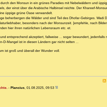
durch den Monsun in ein grünes Paradies mit Nebelwäldern und üppig
els, der einst über die Arabische Halbinsel reichte. Der Khareef-Monsu
eine üppige grüne Oase verwandelt.
ge beherbergen die Wälder und sind Teil des Dhofar-Gebirges. Wadi D
r Naturliebhaber, besonders nach der Monsunzeit. [empfehle, nach Bilder
den hier ihren natürlichen Lebensraum etc. et.
d entsprechend akzeptiert, fallweise ... sogar bewundert, jedenfalls r
D-Mangel ist in diesen Ländern gar nicht selten ...
um ist groß und überall der Wunder voll.
chte.
-
Plancius
,
01.08.2025, 09:53