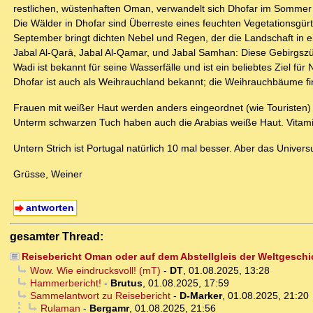
restlichen, wüstenhaften Oman, verwandelt sich Dhofar im Sommer 
Die Wälder in Dhofar sind Überreste eines feuchten Vegetationsgürt
September bringt dichten Nebel und Regen, der die Landschaft in 
Jabal Al-Qarā, Jabal Al-Qamar, und Jabal Samhan: Diese Gebirgszü
Wadi ist bekannt für seine Wasserfälle und ist ein beliebtes Ziel fü
Dhofar ist auch als Weihrauchland bekannt; die Weihrauchbäume fin
Frauen mit weißer Haut werden anders eingeordnet (wie Touristen) un
Unterm schwarzen Tuch haben auch die Arabias weiße Haut. Vitamin-
Untern Strich ist Portugal natürlich 10 mal besser. Aber das Univers
Grüsse, Weiner
antworten
gesamter Thread:
Reisebericht Oman oder auf dem Abstellgleis der Weltgeschi
Wow. Wie eindrucksvoll! (mT)
-
DT
,
01.08.2025, 13:28
Hammerbericht!
-
Brutus
,
01.08.2025, 17:59
Sammelantwort zu Reisebericht
-
D-Marker
,
01.08.2025, 21:20
Rulaman
-
Bergamr
,
01.08.2025, 21:56