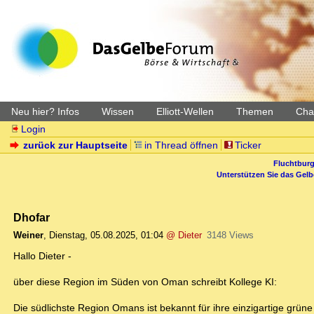
Neu hier? Infos
Wissen
Elliott-Wellen
Themen
Char
Login
zurück zur Hauptseite
in Thread öffnen
Ticker
Fluchtburg
Unterstützen Sie das Gel
Dhofar
Weiner
,
Dienstag, 05.08.2025, 01:04
@ Dieter
3148 Views
Hallo Dieter -
über diese Region im Süden von Oman schreibt Kollege KI:
Die südlichste Region Omans ist bekannt für ihre einzigartige gr