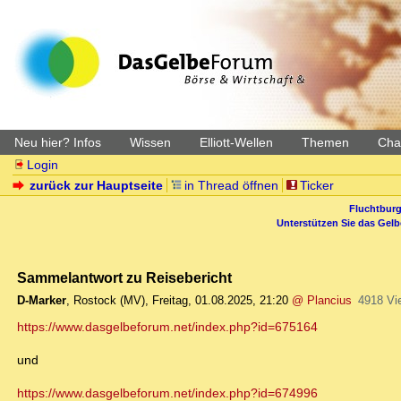
Neu hier? Infos
Wissen
Elliott-Wellen
Themen
Char
Login
zurück zur Hauptseite
in Thread öffnen
Ticker
Fluchtburg
Unterstützen Sie das Gel
Sammelantwort zu Reisebericht
D-Marker
,
Rostock (MV)
,
Freitag, 01.08.2025, 21:20
@ Plancius
4918 Vi
https://www.dasgelbeforum.net/index.php?id=675164
und
https://www.dasgelbeforum.net/index.php?id=674996