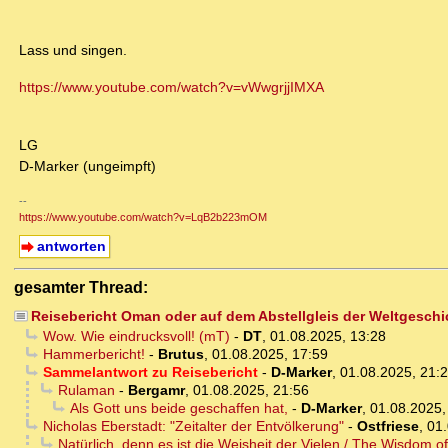
Lass und singen.
https://www.youtube.com/watch?v=vWwgrjjIMXA
LG
D-Marker (ungeimpft)
--
https://www.youtube.com/watch?v=LqB2b223mOM
antworten
gesamter Thread:
Reisebericht Oman oder auf dem Abstellgleis der Weltgeschi
Wow. Wie eindrucksvoll! (mT)
-
DT
,
01.08.2025, 13:28
Hammerbericht!
-
Brutus
,
01.08.2025, 17:59
Sammelantwort zu Reisebericht
-
D-Marker
,
01.08.2025, 21:
Rulaman
-
Bergamr
,
01.08.2025, 21:56
Als Gott uns beide geschaffen hat,
-
D-Marker
,
01.08.2025,
Nicholas Eberstadt: "Zeitalter der Entvölkerung"
-
Ostfriese
,
01.
Natürlich, denn es ist die Weisheit der Vielen / The Wisdom 