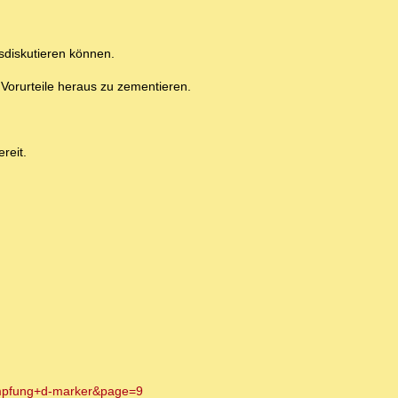
usdiskutieren können.
 Vorurteile heraus zu zementieren.
.
reit.
impfung+d-marker&page=9