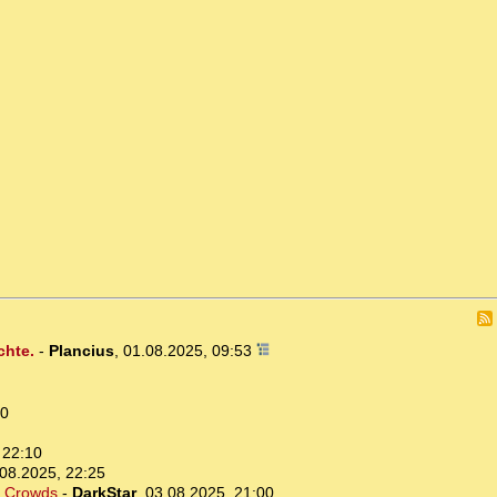
chte.
-
Plancius
,
01.08.2025, 09:53
20
 22:10
08.2025, 22:25
of Crowds
-
DarkStar
,
03.08.2025, 21:00