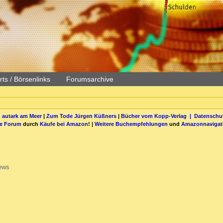
ts / Börsenlinks
Forumsarchive
 autark am Meer
|
Zum Tode Jürgen Küßners
|
Bücher vom Kopp-Verlag |
Datenschut
be Forum
durch
Käufe bei Amazon
! |
Weitere Buchempfehlungen
und
Amazonnavigat
ews