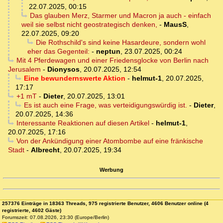
22.07.2025, 00:15
Das glauben Merz, Starmer und Macron ja auch - einfach
weil sie selbst nicht geostrategisch denken,
-
MausS
,
22.07.2025, 09:20
Die Rothschild's sind keine Hasardeure, sondern wohl
eher das Gegenteil:
-
neptun
,
23.07.2025, 00:24
Mit 4 Pferdewagen und einer Friedensglocke von Berlin nach
Jerusalem
-
Dionysos
,
20.07.2025, 12:54
Eine bewundernswerte Aktion
-
helmut-1
,
20.07.2025,
17:17
+1 mT
-
Dieter
,
20.07.2025, 13:01
Es ist auch eine Frage, was verteidigungswürdig ist.
-
Dieter
,
20.07.2025, 14:36
Interessante Reaktionen auf diesen Artikel
-
helmut-1
,
20.07.2025, 17:16
Von der Ankündigung einer Atombombe auf eine fränkische
Stadt
-
Albrecht
,
20.07.2025, 19:34
Werbung
257376 Einträge in 18363 Threads, 975 registrierte Benutzer, 4606 Benutzer online (4
registrierte, 4602 Gäste)
Forumszeit: 07.08.2026, 23:30 (Europe/Berlin)