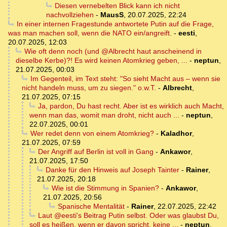
Diesen vernebelten Blick kann ich nicht
nachvollziehen
-
MausS
,
20.07.2025, 22:24
In einer internen Fragestunde antwortete Putin auf die Frage,
was man machen soll, wenn die NATO ein/angreift.
-
eesti
,
20.07.2025, 12:03
Wie oft denn noch (und @Albrecht haut anscheinend in
dieselbe Kerbe)?! Es wird keinen Atomkrieg geben, ...
-
neptun
,
21.07.2025, 00:03
Im Gegenteil, im Text steht: "So sieht Macht aus – wenn sie
nicht handeln muss, um zu siegen." o.w.T.
-
Albrecht
,
21.07.2025, 07:15
Ja, pardon, Du hast recht. Aber ist es wirklich auch Macht,
wenn man das, womit man droht, nicht auch ...
-
neptun
,
22.07.2025, 00:01
Wer redet denn von einem Atomkrieg?
-
Kaladhor
,
21.07.2025, 07:59
Der Angriff auf Berlin ist voll in Gang
-
Ankawor
,
21.07.2025, 17:50
Danke für den Hinweis auf Joseph Tainter
-
Rainer
,
21.07.2025, 20:18
Wie ist die Stimmung in Spanien?
-
Ankawor
,
21.07.2025, 20:56
Spanische Mentalität
-
Rainer
,
22.07.2025, 22:42
Laut @eesti's Beitrag Putin selbst. Oder was glaubst Du,
soll es heißen, wenn er davon spricht, keine ...
-
neptun
,