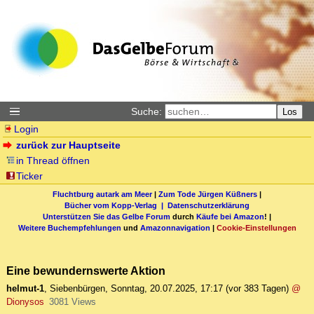
Suche:
Los
Login
zurück zur Hauptseite
in Thread öffnen
Ticker
Fluchtburg autark am Meer
|
Zum Tode Jürgen Küßners
|
Bücher vom Kopp-Verlag |
Datenschutzerklärung
Unterstützen Sie das Gelbe Forum
durch
Käufe bei Amazon
! |
Weitere Buchempfehlungen
und
Amazonnavigation
|
Cookie-Einstellungen
Eine bewundernswerte Aktion
helmut-1
,
Siebenbürgen
,
Sonntag, 20.07.2025, 17:17
(vor 383 Tagen)
@
Dionysos
3081 Views