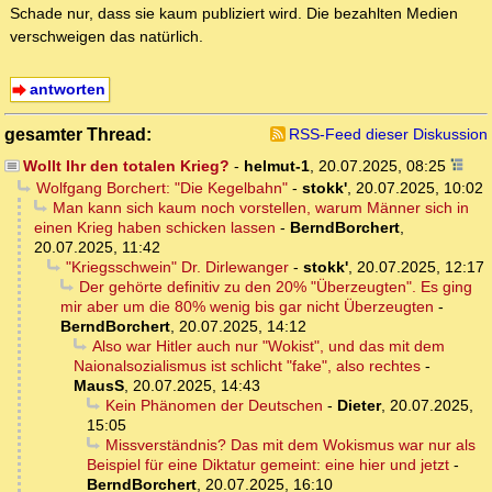
Schade nur, dass sie kaum publiziert wird. Die bezahlten Medien
verschweigen das natürlich.
antworten
gesamter Thread:
RSS-Feed dieser Diskussion
Wollt Ihr den totalen Krieg?
-
helmut-1
,
20.07.2025, 08:25
Wolfgang Borchert: "Die Kegelbahn"
-
stokk'
,
20.07.2025, 10:02
Man kann sich kaum noch vorstellen, warum Männer sich in
einen Krieg haben schicken lassen
-
BerndBorchert
,
20.07.2025, 11:42
"Kriegsschwein" Dr. Dirlewanger
-
stokk'
,
20.07.2025, 12:17
Der gehörte definitiv zu den 20% "Überzeugten". Es ging
mir aber um die 80% wenig bis gar nicht Überzeugten
-
BerndBorchert
,
20.07.2025, 14:12
Also war Hitler auch nur "Wokist", und das mit dem
Naionalsozialismus ist schlicht "fake", also rechtes
-
MausS
,
20.07.2025, 14:43
Kein Phänomen der Deutschen
-
Dieter
,
20.07.2025,
15:05
Missverständnis? Das mit dem Wokismus war nur als
Beispiel für eine Diktatur gemeint: eine hier und jetzt
-
BerndBorchert
,
20.07.2025, 16:10