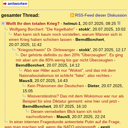
antworten
gesamter Thread:
RSS-Feed dieser Diskussion
Wollt Ihr den totalen Krieg?
-
helmut-1
,
20.07.2025, 08:25
Wolfgang Borchert: "Die Kegelbahn"
-
stokk'
,
20.07.2025, 10:02
Man kann sich kaum noch vorstellen, warum Männer sich in
einen Krieg haben schicken lassen
-
BerndBorchert
,
20.07.2025, 11:42
"Kriegsschwein" Dr. Dirlewanger
-
stokk'
,
20.07.2025, 12:17
Der gehörte definitiv zu den 20% "Überzeugten". Es ging
mir aber um die 80% wenig bis gar nicht Überzeugten
-
BerndBorchert
,
20.07.2025, 14:12
Also war Hitler auch nur "Wokist", und das mit dem
Naionalsozialismus ist schlicht "fake", also rechtes
-
MausS
,
20.07.2025, 14:43
Kein Phänomen der Deutschen
-
Dieter
,
20.07.2025,
15:05
Missverständnis? Das mit dem Wokismus war nur als
Beispiel für eine Diktatur gemeint: eine hier und jetzt
-
BerndBorchert
,
20.07.2025, 16:10
Diesen vernebelten Blick kann ich nicht
nachvollziehen
-
MausS
,
20.07.2025, 22:24
In einer internen Fragestunde antwortete Putin auf die Frage,
was man machen soll, wenn die NATO ein/angreift.
-
eesti
,