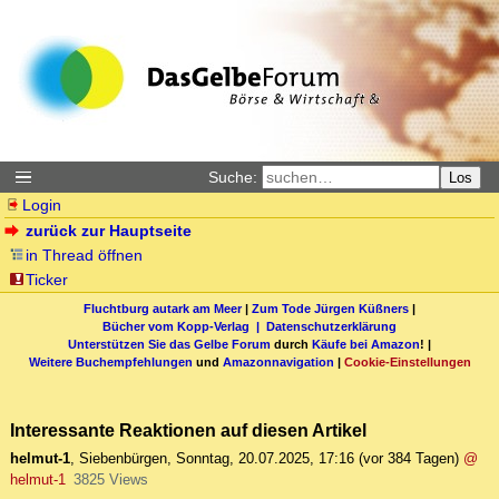
Suche:
Los
Login
zurück zur Hauptseite
in Thread öffnen
Ticker
Fluchtburg autark am Meer
|
Zum Tode Jürgen Küßners
|
Bücher vom Kopp-Verlag |
Datenschutzerklärung
Unterstützen Sie das Gelbe Forum
durch
Käufe bei Amazon
! |
Weitere Buchempfehlungen
und
Amazonnavigation
|
Cookie-Einstellungen
Interessante Reaktionen auf diesen Artikel
helmut-1
,
Siebenbürgen
,
Sonntag, 20.07.2025, 17:16
(vor 384 Tagen)
@
helmut-1
3825 Views