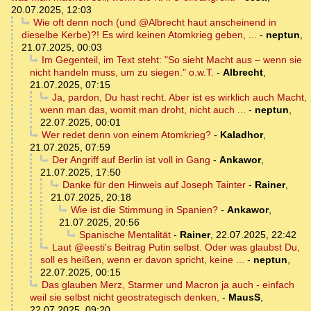
20.07.2025, 12:03
Wie oft denn noch (und @Albrecht haut anscheinend in
dieselbe Kerbe)?! Es wird keinen Atomkrieg geben, ...
-
neptun
,
21.07.2025, 00:03
Im Gegenteil, im Text steht: "So sieht Macht aus – wenn sie
nicht handeln muss, um zu siegen." o.w.T.
-
Albrecht
,
21.07.2025, 07:15
Ja, pardon, Du hast recht. Aber ist es wirklich auch Macht,
wenn man das, womit man droht, nicht auch ...
-
neptun
,
22.07.2025, 00:01
Wer redet denn von einem Atomkrieg?
-
Kaladhor
,
21.07.2025, 07:59
Der Angriff auf Berlin ist voll in Gang
-
Ankawor
,
21.07.2025, 17:50
Danke für den Hinweis auf Joseph Tainter
-
Rainer
,
21.07.2025, 20:18
Wie ist die Stimmung in Spanien?
-
Ankawor
,
21.07.2025, 20:56
Spanische Mentalität
-
Rainer
,
22.07.2025, 22:42
Laut @eesti's Beitrag Putin selbst. Oder was glaubst Du,
soll es heißen, wenn er davon spricht, keine ...
-
neptun
,
22.07.2025, 00:15
Das glauben Merz, Starmer und Macron ja auch - einfach
weil sie selbst nicht geostrategisch denken,
-
MausS
,
22.07.2025, 09:20