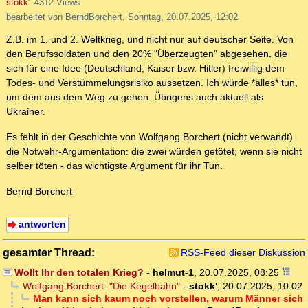
stokk'
4312 Views
bearbeitet von BerndBorchert, Sonntag, 20.07.2025, 12:02
Z.B. im 1. und 2. Weltkrieg, und nicht nur auf deutscher Seite. Von
den Berufssoldaten und den 20% "Überzeugten" abgesehen, die
sich für eine Idee (Deutschland, Kaiser bzw. Hitler) freiwillig dem
Todes- und Verstümmelungsrisiko aussetzen. Ich würde *alles* tun,
um dem aus dem Weg zu gehen. Übrigens auch aktuell als
Ukrainer.
Es fehlt in der Geschichte von Wolfgang Borchert (nicht verwandt)
die Notwehr-Argumentation: die zwei würden getötet, wenn sie nicht
selber töten - das wichtigste Argument für ihr Tun.
Bernd Borchert
antworten
gesamter Thread:
RSS-Feed dieser Diskussion
Wollt Ihr den totalen Krieg?
-
helmut-1
,
20.07.2025, 08:25
Wolfgang Borchert: "Die Kegelbahn"
-
stokk'
,
20.07.2025, 10:02
Man kann sich kaum noch vorstellen, warum Männer sich