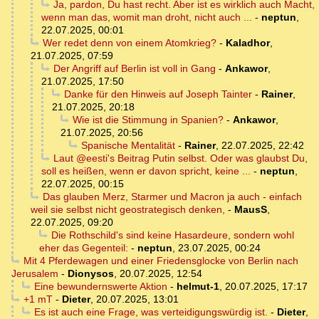
Ja, pardon, Du hast recht. Aber ist es wirklich auch Macht,
wenn man das, womit man droht, nicht auch ...
-
neptun
,
22.07.2025, 00:01
Wer redet denn von einem Atomkrieg?
-
Kaladhor
,
21.07.2025, 07:59
Der Angriff auf Berlin ist voll in Gang
-
Ankawor
,
21.07.2025, 17:50
Danke für den Hinweis auf Joseph Tainter
-
Rainer
,
21.07.2025, 20:18
Wie ist die Stimmung in Spanien?
-
Ankawor
,
21.07.2025, 20:56
Spanische Mentalität
-
Rainer
,
22.07.2025, 22:42
Laut @eesti's Beitrag Putin selbst. Oder was glaubst Du,
soll es heißen, wenn er davon spricht, keine ...
-
neptun
,
22.07.2025, 00:15
Das glauben Merz, Starmer und Macron ja auch - einfach
weil sie selbst nicht geostrategisch denken,
-
MausS
,
22.07.2025, 09:20
Die Rothschild's sind keine Hasardeure, sondern wohl
eher das Gegenteil:
-
neptun
,
23.07.2025, 00:24
Mit 4 Pferdewagen und einer Friedensglocke von Berlin nach
Jerusalem
-
Dionysos
,
20.07.2025, 12:54
Eine bewundernswerte Aktion
-
helmut-1
,
20.07.2025, 17:17
+1 mT
-
Dieter
,
20.07.2025, 13:01
Es ist auch eine Frage, was verteidigungswürdig ist.
-
Dieter
,