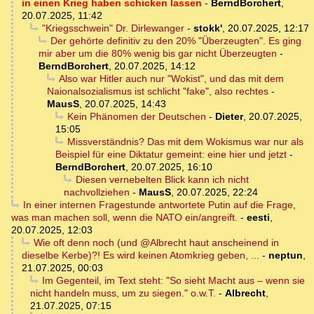
in einen Krieg haben schicken lassen
-
BerndBorchert
,
20.07.2025, 11:42
"Kriegsschwein" Dr. Dirlewanger
-
stokk'
,
20.07.2025, 12:17
Der gehörte definitiv zu den 20% "Überzeugten". Es ging
mir aber um die 80% wenig bis gar nicht Überzeugten
-
BerndBorchert
,
20.07.2025, 14:12
Also war Hitler auch nur "Wokist", und das mit dem
Naionalsozialismus ist schlicht "fake", also rechtes
-
MausS
,
20.07.2025, 14:43
Kein Phänomen der Deutschen
-
Dieter
,
20.07.2025,
15:05
Missverständnis? Das mit dem Wokismus war nur als
Beispiel für eine Diktatur gemeint: eine hier und jetzt
-
BerndBorchert
,
20.07.2025, 16:10
Diesen vernebelten Blick kann ich nicht
nachvollziehen
-
MausS
,
20.07.2025, 22:24
In einer internen Fragestunde antwortete Putin auf die Frage,
was man machen soll, wenn die NATO ein/angreift.
-
eesti
,
20.07.2025, 12:03
Wie oft denn noch (und @Albrecht haut anscheinend in
dieselbe Kerbe)?! Es wird keinen Atomkrieg geben, ...
-
neptun
,
21.07.2025, 00:03
Im Gegenteil, im Text steht: "So sieht Macht aus – wenn sie
nicht handeln muss, um zu siegen." o.w.T.
-
Albrecht
,
21.07.2025, 07:15