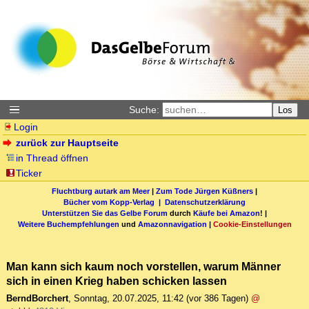
Suche:
Los
Login
zurück zur Hauptseite
in Thread öffnen
Ticker
Fluchtburg autark am Meer
|
Zum Tode Jürgen Küßners
|
Bücher vom Kopp-Verlag |
Datenschutzerklärung
Unterstützen Sie das Gelbe Forum
durch
Käufe bei Amazon
! |
Weitere Buchempfehlungen
und
Amazonnavigation
|
Cookie-Einstellungen
Man kann sich kaum noch vorstellen, warum Männer
sich in einen Krieg haben schicken lassen
BerndBorchert
,
Sonntag, 20.07.2025, 11:42
(vor 386 Tagen)
@