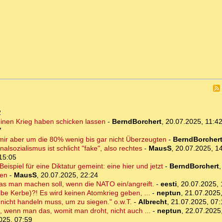
2
inen Krieg haben schicken lassen
-
BerndBorchert
,
20.07.2025, 11:4
7
 mir aber um die 80% wenig bis gar nicht Überzeugten
-
BerndBorcher
alsozialismus ist schlicht "fake", also rechtes
-
MausS
,
20.07.2025, 1
15:05
spiel für eine Diktatur gemeint: eine hier und jetzt
-
BerndBorchert
hen
-
MausS
,
20.07.2025, 22:24
was man machen soll, wenn die NATO ein/angreift.
-
eesti
,
20.07.2025, 
be Kerbe)?! Es wird keinen Atomkrieg geben, ...
-
neptun
,
21.07.2025,
 nicht handeln muss, um zu siegen." o.w.T.
-
Albrecht
,
21.07.2025, 07:
t, wenn man das, womit man droht, nicht auch ...
-
neptun
,
22.07.2025
025, 07:59