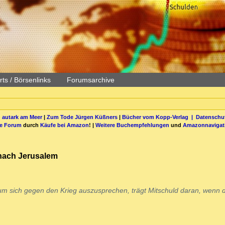
ts / Börsenlinks
Forumsarchive
 autark am Meer
|
Zum Tode Jürgen Küßners
|
Bücher vom Kopp-Verlag |
Datenschut
be Forum
durch
Käufe bei Amazon
! |
Weitere Buchempfehlungen
und
Amazonnavigat
 nach Jerusalem
 um sich gegen den Krieg auszusprechen, trägt Mitschuld daran, wenn d