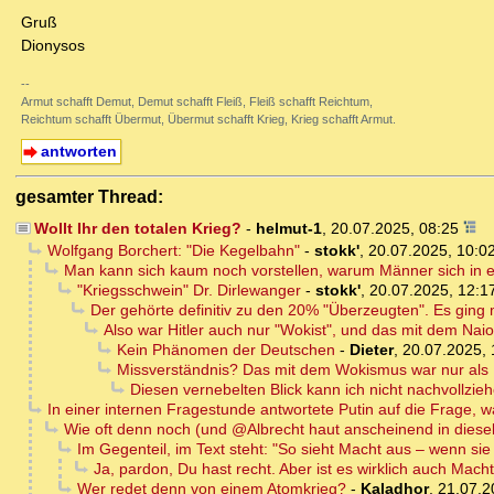
Gruß
Dionysos
--
Armut schafft Demut, Demut schafft Fleiß, Fleiß schafft Reichtum,
Reichtum schafft Übermut, Übermut schafft Krieg, Krieg schafft Armut.
antworten
gesamter Thread:
Wollt Ihr den totalen Krieg?
-
helmut-1
,
20.07.2025, 08:25
Wolfgang Borchert: "Die Kegelbahn"
-
stokk'
,
20.07.2025, 10:0
Man kann sich kaum noch vorstellen, warum Männer sich in e
"Kriegsschwein" Dr. Dirlewanger
-
stokk'
,
20.07.2025, 12:1
Der gehörte definitiv zu den 20% "Überzeugten". Es ging
Also war Hitler auch nur "Wokist", und das mit dem Naion
Kein Phänomen der Deutschen
-
Dieter
,
20.07.2025, 
Missverständnis? Das mit dem Wokismus war nur als Bei
Diesen vernebelten Blick kann ich nicht nachvollzie
In einer internen Fragestunde antwortete Putin auf die Frage, 
Wie oft denn noch (und @Albrecht haut anscheinend in diesel
Im Gegenteil, im Text steht: "So sieht Macht aus – wenn sie
Ja, pardon, Du hast recht. Aber ist es wirklich auch Mach
Wer redet denn von einem Atomkrieg?
-
Kaladhor
,
21.07.2