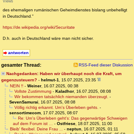
Views
des ehemaligen rumänischen Geheimdienstes bislang unbehelligt
in Deutschland."
https://de.wikipedia.org/wiki/Securitate
D.h. auch in Deutschland wäre man nicht sicher.
antworten
gesamter Thread:
RSS-Feed dieser Diskussion
Nachgedanken: Haben wir überhaupt noch die Kraft, um
gegenzusteuern?
-
helmut-1
,
15.07.2025, 23:35
NEIN !!
-
Weiner
,
16.07.2025, 00:38
Vollste Zustimmung
-
Kaladhor
,
16.07.2025, 08:08
Wir bekommen tatsächlich niemanden überzeugt.
-
SevenSamurai
,
16.07.2025, 08:08
Völlig richtig erkannt. Um's Überleben gehts.
-
sensortimecom
,
17.07.2025, 08:07
Re: Um's Überleben geht’s: Das gegenwärtige Schweigen
auf dem Forum ist …
-
Ostfriese
,
18.07.2025, 11:00
Bleib' flexibel. Deine Frau ...
-
neptun
,
16.07.2025, 01:11