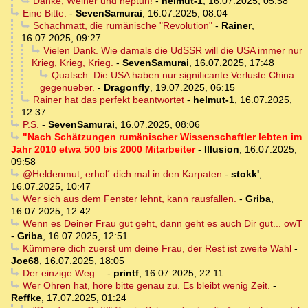
Danke, Weiner und neptun!
-
helmut-1
,
16.07.2025, 05:58
Eine Bitte:
-
SevenSamurai
,
16.07.2025, 08:04
Schachmatt, die rumänische "Revolution"
-
Rainer
,
16.07.2025, 09:27
Vielen Dank. Wie damals die UdSSR will die USA immer nur
Krieg, Krieg, Krieg.
-
SevenSamurai
,
16.07.2025, 17:48
Quatsch. Die USA haben nur significante Verluste China
gegenueber.
-
Dragonfly
,
19.07.2025, 06:15
Rainer hat das perfekt beantwortet
-
helmut-1
,
16.07.2025,
12:37
P.S.
-
SevenSamurai
,
16.07.2025, 08:06
"Nach Schätzungen rumänischer Wissenschaftler lebten im
Jahr 2010 etwa 500 bis 2000 Mitarbeiter
-
Illusion
,
16.07.2025,
09:58
@Heldenmut, erhol´ dich mal in den Karpaten
-
stokk'
,
16.07.2025, 10:47
Wer sich aus dem Fenster lehnt, kann rausfallen.
-
Griba
,
16.07.2025, 12:42
Wenn es Deiner Frau gut geht, dann geht es auch Dir gut... owT
-
Griba
,
16.07.2025, 12:51
Kümmere dich zuerst um deine Frau, der Rest ist zweite Wahl
-
Joe68
,
16.07.2025, 18:05
Der einzige Weg…
-
printf
,
16.07.2025, 22:11
Wer Ohren hat, höre bitte genau zu. Es bleibt wenig Zeit.
-
Reffke
,
17.07.2025, 01:24