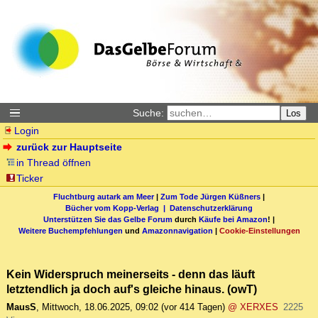
Suche:
Los
Login
zurück zur Hauptseite
in Thread öffnen
Ticker
Fluchtburg autark am Meer
|
Zum Tode Jürgen Küßners
|
Bücher vom Kopp-Verlag |
Datenschutzerklärung
Unterstützen Sie das Gelbe Forum
durch
Käufe bei Amazon
! |
Weitere Buchempfehlungen
und
Amazonnavigation
|
Cookie-Einstellungen
Kein Widerspruch meinerseits - denn das läuft
letztendlich ja doch auf's gleiche hinaus. (owT)
MausS
,
Mittwoch, 18.06.2025, 09:02
(vor 414 Tagen)
@ XERXES
2225