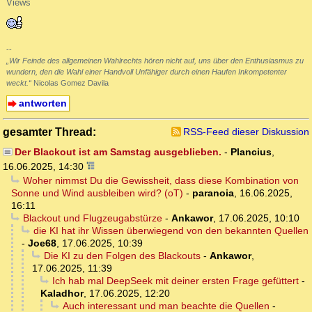
Views
--
„Wir Feinde des allgemeinen Wahlrechts hören nicht auf, uns über den Enthusiasmus zu
wundern, den die Wahl einer Handvoll Unfähiger durch einen Haufen Inkompetenter
weckt.“
Nicolas Gomez Davila
antworten
gesamter Thread:
RSS-Feed dieser Diskussion
Der Blackout ist am Samstag ausgeblieben.
-
Plancius
,
16.06.2025, 14:30
Woher nimmst Du die Gewissheit, dass diese Kombination von
Sonne und Wind ausbleiben wird? (oT)
-
paranoia
,
16.06.2025,
16:11
Blackout und Flugzeugabstürze
-
Ankawor
,
17.06.2025, 10:10
die KI hat ihr Wissen überwiegend von den bekannten Quellen
-
Joe68
,
17.06.2025, 10:39
Die KI zu den Folgen des Blackouts
-
Ankawor
,
17.06.2025, 11:39
Ich hab mal DeepSeek mit deiner ersten Frage gefüttert
-
Kaladhor
,
17.06.2025, 12:20
Auch interessant und man beachte die Quellen
-