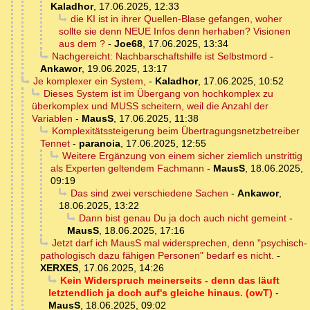
Kaladhor
,
17.06.2025, 12:33
die KI ist in ihrer Quellen-Blase gefangen, woher
sollte sie denn NEUE Infos denn herhaben? Visionen
aus dem ?
-
Joe68
,
17.06.2025, 13:34
Nachgereicht: Nachbarschaftshilfe ist Selbstmord
-
Ankawor
,
19.06.2025, 13:17
Je komplexer ein System,
-
Kaladhor
,
17.06.2025, 10:52
Dieses System ist im Übergang von hochkomplex zu
überkomplex und MUSS scheitern, weil die Anzahl der
Variablen
-
MausS
,
17.06.2025, 11:38
Komplexitätssteigerung beim Übertragungsnetzbetreiber
Tennet
-
paranoia
,
17.06.2025, 12:55
Weitere Ergänzung von einem sicher ziemlich unstrittig
als Experten geltendem Fachmann
-
MausS
,
18.06.2025,
09:19
Das sind zwei verschiedene Sachen
-
Ankawor
,
18.06.2025, 13:22
Dann bist genau Du ja doch auch nicht gemeint
-
MausS
,
18.06.2025, 17:16
Jetzt darf ich MausS mal widersprechen, denn "psychisch-
pathologisch dazu fähigen Personen" bedarf es nicht.
-
XERXES
,
17.06.2025, 14:26
Kein Widerspruch meinerseits - denn das läuft
letztendlich ja doch auf's gleiche hinaus. (owT)
-
MausS
,
18.06.2025, 09:02