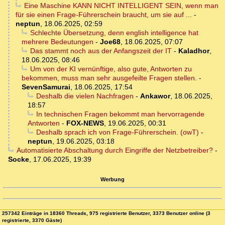
Eine Maschine KANN NICHT INTELLIGENT SEIN, wenn man
für sie einen Frage-Führerschein braucht, um sie auf ...
-
neptun
,
18.06.2025, 02:59
Schlechte Übersetzung, denn english intelligence hat
mehrere Bedeutungen
-
Joe68
,
18.06.2025, 07:07
Das stammt noch aus der Anfangszeit der IT
-
Kaladhor
,
18.06.2025, 08:46
Um von der KI vernünftige, also gute, Antworten zu
bekommen, muss man sehr ausgefeilte Fragen stellen.
-
SevenSamurai
,
18.06.2025, 17:54
Deshalb die vielen Nachfragen
-
Ankawor
,
18.06.2025,
18:57
In technischen Fragen bekommt man hervorragende
Antworten
-
FOX-NEWS
,
19.06.2025, 00:31
Deshalb sprach ich von Frage-Führerschein. (owT)
-
neptun
,
19.06.2025, 03:18
Automatisierte Abschaltung durch Eingriffe der Netzbetreiber?
-
Socke
,
17.06.2025, 19:39
Werbung
257342 Einträge in 18360 Threads, 975 registrierte Benutzer, 3373 Benutzer online (3
registrierte, 3370 Gäste)