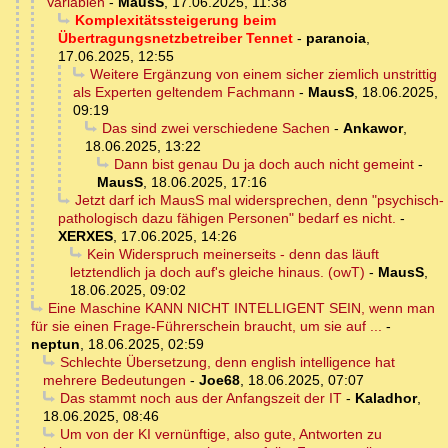
Variablen
-
MausS
,
17.06.2025, 11:38
Komplexitätssteigerung beim
Übertragungsnetzbetreiber Tennet
-
paranoia
,
17.06.2025, 12:55
Weitere Ergänzung von einem sicher ziemlich unstrittig
als Experten geltendem Fachmann
-
MausS
,
18.06.2025,
09:19
Das sind zwei verschiedene Sachen
-
Ankawor
,
18.06.2025, 13:22
Dann bist genau Du ja doch auch nicht gemeint
-
MausS
,
18.06.2025, 17:16
Jetzt darf ich MausS mal widersprechen, denn "psychisch-
pathologisch dazu fähigen Personen" bedarf es nicht.
-
XERXES
,
17.06.2025, 14:26
Kein Widerspruch meinerseits - denn das läuft
letztendlich ja doch auf's gleiche hinaus. (owT)
-
MausS
,
18.06.2025, 09:02
Eine Maschine KANN NICHT INTELLIGENT SEIN, wenn man
für sie einen Frage-Führerschein braucht, um sie auf ...
-
neptun
,
18.06.2025, 02:59
Schlechte Übersetzung, denn english intelligence hat
mehrere Bedeutungen
-
Joe68
,
18.06.2025, 07:07
Das stammt noch aus der Anfangszeit der IT
-
Kaladhor
,
18.06.2025, 08:46
Um von der KI vernünftige, also gute, Antworten zu