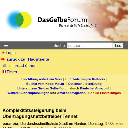
Suche:
Los
Login
zurück zur Hauptseite
in Thread öffnen
Ticker
Fluchtburg autark am Meer
|
Zum Tode Jürgen Küßners
|
Bücher vom Kopp-Verlag |
Datenschutzerklärung
Unterstützen Sie das Gelbe Forum
durch
Käufe bei Amazon
! |
Weitere Buchempfehlungen
und
Amazonnavigation
|
Cookie-Einstellungen
Komplexitätssteigerung beim
Übertragungsnetzbetreiber Tennet
paranoia
,
Die durchschnittlichste Stadt im Norden
,
Dienstag, 17.06.2025,