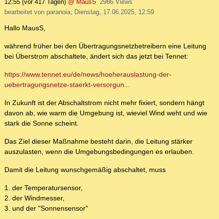
12:55
(vor 417 Tagen)
@ MausS
2986 Views
bearbeitet von paranoia, Dienstag, 17.06.2025, 12:59
Hallo MausS,
während früher bei den Übertragungsnetzbetreibern eine Leitung
bei Überstrom abschaltete, ändert sich das jetzt bei Tennet:
https://www.tennet.eu/de/news/hoeherauslastung-der-
uebertragungsnetze-staerkt-versorgun...
In Zukunft ist der Abschaltstrom nicht mehr fixiert, sondern hängt
davon ab, wie warm die Umgebung ist, wieviel Wind weht und wie
stark die Sonne scheint.
Das Ziel dieser Maßnahme besteht darin, die Leitung stärker
auszulasten, wenn die Umgebungsbedingungen es erlauben.
Damit die Leitung wunschgemäßig abschaltet, muss
1. der Temperatursensor,
2. der Windmesser,
3. und der "Sonnensensor"