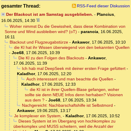
gesamter Thread:
RSS-Feed dieser Diskussion
Der Blackout ist am Samstag ausgeblieben.
-
Plancius
,
16.06.2025, 14:30
Woher nimmst Du die Gewissheit, dass diese Kombination von
Sonne und Wind ausbleiben wird? (oT)
-
paranoia
,
16.06.2025,
16:11
Blackout und Flugzeugabstürze
-
Ankawor
,
17.06.2025, 10:10
die KI hat ihr Wissen überwiegend von den bekannten Quellen
-
Joe68
,
17.06.2025, 10:39
Die KI zu den Folgen des Blackouts
-
Ankawor
,
17.06.2025, 11:39
Ich hab mal DeepSeek mit deiner ersten Frage gefüttert
-
Kaladhor
,
17.06.2025, 12:20
Auch interessant und man beachte die Quellen
-
Kaladhor
,
17.06.2025, 12:33
die KI ist in ihrer Quellen-Blase gefangen, woher
sollte sie denn NEUE Infos denn herhaben? Visionen
aus dem ?
-
Joe68
,
17.06.2025, 13:34
Nachgereicht: Nachbarschaftshilfe ist Selbstmord
-
Ankawor
,
19.06.2025, 13:17
Je komplexer ein System,
-
Kaladhor
,
17.06.2025, 10:52
Dieses System ist im Übergang von hochkomplex zu
überkomplex und MUSS scheitern, weil die Anzahl der