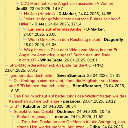
CDU Merz hat keine Angst vor russischen A-Waffen
-
Joe68
,
23.04.2025, 14:57
He Joe (Hendrix)
-
D-Marker
,
24.04.2025, 14:55
"Merz ist der gefährlichste deutsche Führer seit Adolf
Hitler."
-
Dieter
,
24.04.2025, 17:14
Ein sehr zutreffender Artikel
-
D-Marker
,
24.04.2025, 23:08
Wenn Onkel Putin den Reichstag nuked
-
Dragonfly
,
28.04.2025, 01:36
Wo gibt es ein Zitat oder Video von Merz, in dem Er
Angst vor Atomkrieg leugnet? Suche das und finde
nichts.OT
-
WhiteEagle
,
26.04.2025, 01:01
SPD-Mitgliederentscheid: An Ende für die AfD
-
PPQ
,
23.04.2025, 07:42
Ignoriere das doch bitte!
-
SevenSamurai
,
23.04.2025, 17:31
Die Umfragen sind relevant, denn die Mitglieder von Union
und SPD können dadurch sehen,
-
BerndBorchert
,
23.04.2025,
18:35
Das Forum schaut auf bedeutungslose Wahlumfragen wie das
Kaninchen auf die Schlange
-
paranoia
,
23.04.2025, 20:12
Und?
-
Kaladhor
,
24.04.2025, 08:34
Subjekt versus Objekt
-
Ostfriese
,
24.04.2025, 10:45
Einfacher gesagt ..
-
nereus
,
24.04.2025, 11:52
Trotzdem Danke an den Ostfriesen für die Anregung, das
eigene Hirn wieder mehr zu benutzen.
-
Griba
,
24.04.2025,