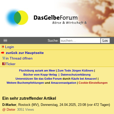
Suche:
Los
Login
zurück zur Hauptseite
in Thread öffnen
Ticker
Fluchtburg autark am Meer
|
Zum Tode Jürgen Küßners
|
Bücher vom Kopp-Verlag |
Datenschutzerklärung
Unterstützen Sie das Gelbe Forum
durch
Käufe bei Amazon
! |
Weitere Buchempfehlungen
und
Amazonnavigation
|
Cookie-Einstellungen
Ein sehr zutreffender Artikel
D-Marker
,
Rostock (MV)
,
Donnerstag, 24.04.2025, 23:08
(vor 472 Tagen)
@ Dieter
3051 Views