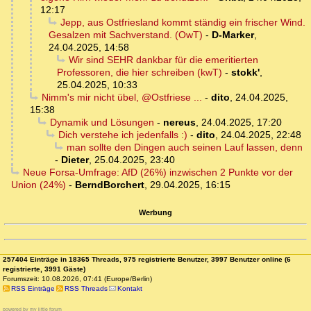
12:17
Jepp, aus Ostfriesland kommt ständig ein frischer Wind.
Gesalzen mit Sachverstand. (OwT)
-
D-Marker
,
24.04.2025, 14:58
Wir sind SEHR dankbar für die emeritierten
Professoren, die hier schreiben (kwT)
-
stokk'
,
25.04.2025, 10:33
Nimm's mir nicht übel, @Ostfriese ...
-
dito
,
24.04.2025,
15:38
Dynamik und Lösungen
-
nereus
,
24.04.2025, 17:20
Dich verstehe ich jedenfalls :)
-
dito
,
24.04.2025, 22:48
man sollte den Dingen auch seinen Lauf lassen, denn
-
Dieter
,
25.04.2025, 23:40
Neue Forsa-Umfrage: AfD (26%) inzwischen 2 Punkte vor der
Union (24%)
-
BerndBorchert
,
29.04.2025, 16:15
Werbung
257404 Einträge in 18365 Threads, 975 registrierte Benutzer, 3997 Benutzer online (6
registrierte, 3991 Gäste)
Forumszeit: 10.08.2026, 07:41 (Europe/Berlin)
RSS Einträge
RSS Threads
Kontakt
powered by my little forum