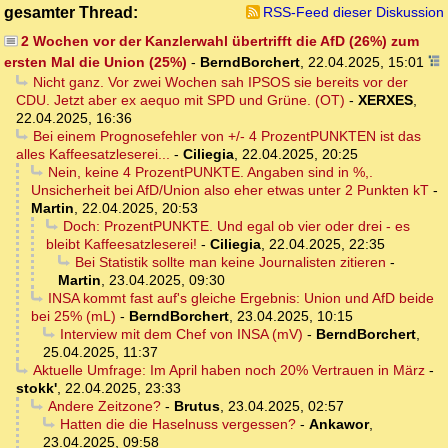
gesamter Thread:
RSS-Feed dieser Diskussion
2 Wochen vor der Kanzlerwahl übertrifft die AfD (26%) zum
ersten Mal die Union (25%)
-
BerndBorchert
,
22.04.2025, 15:01
Nicht ganz. Vor zwei Wochen sah IPSOS sie bereits vor der
CDU. Jetzt aber ex aequo mit SPD und Grüne. (OT)
-
XERXES
,
22.04.2025, 16:36
Bei einem Prognosefehler von +/- 4 ProzentPUNKTEN ist das
alles Kaffeesatzleserei...
-
Ciliegia
,
22.04.2025, 20:25
Nein, keine 4 ProzentPUNKTE. Angaben sind in %,.
Unsicherheit bei AfD/Union also eher etwas unter 2 Punkten kT
-
Martin
,
22.04.2025, 20:53
Doch: ProzentPUNKTE. Und egal ob vier oder drei - es
bleibt Kaffeesatzleserei!
-
Ciliegia
,
22.04.2025, 22:35
Bei Statistik sollte man keine Journalisten zitieren
-
Martin
,
23.04.2025, 09:30
INSA kommt fast auf's gleiche Ergebnis: Union und AfD beide
bei 25% (mL)
-
BerndBorchert
,
23.04.2025, 10:15
Interview mit dem Chef von INSA (mV)
-
BerndBorchert
,
25.04.2025, 11:37
Aktuelle Umfrage: Im April haben noch 20% Vertrauen in März
-
stokk'
,
22.04.2025, 23:33
Andere Zeitzone?
-
Brutus
,
23.04.2025, 02:57
Hatten die die Haselnuss vergessen?
-
Ankawor
,
23.04.2025, 09:58