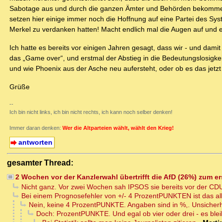
Sabotage aus und durch die ganzen Ämter und Behörden bekommen dü
setzen hier einige immer noch die Hoffnung auf eine Partei des Syst
Merkel zu verdanken hatten! Macht endlich mal die Augen auf und e
Ich hatte es bereits vor einigen Jahren gesagt, dass wir - und dam
das „Game over“, und erstmal der Abstieg in die Bedeutungslosigke
und wie Phoenix aus der Asche neu aufersteht, oder ob es das jetzt
Grüße
--
Ich bin nicht links, ich bin nicht rechts, ich kann noch selber denken!
Immer daran denken:
Wer die Altparteien wählt, wählt den Krieg!
antworten
gesamter Thread:
2 Wochen vor der Kanzlerwahl übertrifft die AfD (26%) zum e
Nicht ganz. Vor zwei Wochen sah IPSOS sie bereits vor der CD
Bei einem Prognosefehler von +/- 4 ProzentPUNKTEN ist das alle
Nein, keine 4 ProzentPUNKTE. Angaben sind in %,. Unsicherhe
Doch: ProzentPUNKTE. Und egal ob vier oder drei - es bleib