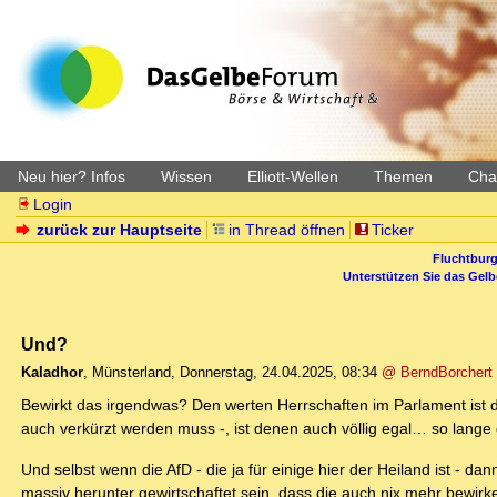
Neu hier? Infos
Wissen
Elliott-Wellen
Themen
Char
Login
zurück zur Hauptseite
in Thread öffnen
Ticker
Fluchtburg
Unterstützen Sie das Gel
Und?
Kaladhor
,
Münsterland
,
Donnerstag, 24.04.2025, 08:34
@ BerndBorchert
Bewirkt das irgendwas? Den werten Herrschaften im Parlament ist da
auch verkürzt werden muss -, ist denen auch völlig egal… so lange
Und selbst wenn die AfD - die ja für einige hier der Heiland ist -
massiv herunter gewirtschaftet sein, dass die auch nix mehr bewi