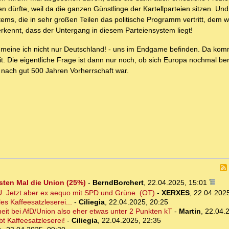
rfte, weil da die ganzen Günstlinge der Kartellparteien sitzen. Und
ems, die in sehr großen Teilen das politische Programm vertritt, dem w
rkennt, dass der Untergang in diesem Parteiensystem liegt!
it meine ich nicht nur Deutschland! - uns im Endgame befinden. Da ko
it. Die eigentliche Frage ist dann nur noch, ob sich Europa nochmal b
 nach gut 500 Jahren Vorherrschaft war.
rsten Mal die Union (25%)
-
BerndBorchert
,
22.04.2025, 15:01
U. Jetzt aber ex aequo mit SPD und Grüne. (OT)
-
XERXES
,
22.04.2025
s Kaffeesatzleserei...
-
Ciliegia
,
22.04.2025, 20:25
it bei AfD/Union also eher etwas unter 2 Punkten kT
-
Martin
,
22.04.
t Kaffeesatzleserei!
-
Ciliegia
,
22.04.2025, 22:35