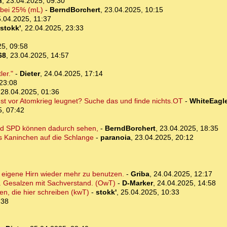
n
,
23.04.2025, 09:30
 bei 25% (mL)
-
BerndBorchert
,
23.04.2025, 10:15
.04.2025, 11:37
stokk'
,
22.04.2025, 23:33
25, 09:58
68
,
23.04.2025, 14:57
ler."
-
Dieter
,
24.04.2025, 17:14
23:08
,
28.04.2025, 01:36
gst vor Atomkrieg leugnet? Suche das und finde nichts.OT
-
WhiteEagl
5, 07:42
und SPD können dadurch sehen,
-
BerndBorchert
,
23.04.2025, 18:35
 Kaninchen auf die Schlange
-
paranoia
,
23.04.2025, 20:12
 eigene Hirn wieder mehr zu benutzen.
-
Griba
,
24.04.2025, 12:17
d. Gesalzen mit Sachverstand. (OwT)
-
D-Marker
,
24.04.2025, 14:58
en, die hier schreiben (kwT)
-
stokk'
,
25.04.2025, 10:33
:38