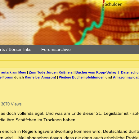
ts / Börsenlinks
Forumsarchive
 autark am Meer
|
Zum Tode Jürgen Küßners
|
Bücher vom Kopp-Verlag |
Datenschut
be Forum
durch
Käufe bei Amazon
! |
Weitere Buchempfehlungen
und
Amazonnavigat
3670 Views
s doch vollends egal. Und was am Ende dieser 21. Legislatur ist - sof
 die ihre Schäfchen im Trocknen haben.
 dann endlich in Regierungsverantwortung kommen wird, Deutschland dürf
rken wird… Mal abgesehen davon, dass die dann auch erhebliche Probl