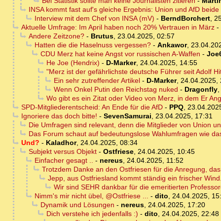
Bei Statistik sollte man keine Journalisten zitieren
-
Marti
INSA kommt fast auf's gleiche Ergebnis: Union und AfD beide
Interview mit dem Chef von INSA (mV)
-
BerndBorchert
,
25
Aktuelle Umfrage: Im April haben noch 20% Vertrauen in März
-
Andere Zeitzone?
-
Brutus
,
23.04.2025, 02:57
Hatten die die Haselnuss vergessen?
-
Ankawor
,
23.04.20
CDU Merz hat keine Angst vor russischen A-Waffen
-
Joe
He Joe (Hendrix)
-
D-Marker
,
24.04.2025, 14:55
"Merz ist der gefährlichste deutsche Führer seit Adolf Hit
Ein sehr zutreffender Artikel
-
D-Marker
,
24.04.2025, 
Wenn Onkel Putin den Reichstag nuked
-
Dragonfly
Wo gibt es ein Zitat oder Video von Merz, in dem Er An
SPD-Mitgliederentscheid: An Ende für die AfD
-
PPQ
,
23.04.202
Ignoriere das doch bitte!
-
SevenSamurai
,
23.04.2025, 17:31
Die Umfragen sind relevant, denn die Mitglieder von Union 
Das Forum schaut auf bedeutungslose Wahlumfragen wie das
Und?
-
Kaladhor
,
24.04.2025, 08:34
Subjekt versus Objekt
-
Ostfriese
,
24.04.2025, 10:45
Einfacher gesagt ..
-
nereus
,
24.04.2025, 11:52
Trotzdem Danke an den Ostfriesen für die Anregung, das
Jepp, aus Ostfriesland kommt ständig ein frischer Win
Wir sind SEHR dankbar für die emeritierten Professor
Nimm's mir nicht übel, @Ostfriese ...
-
dito
,
24.04.2025, 15
Dynamik und Lösungen
-
nereus
,
24.04.2025, 17:20
Dich verstehe ich jedenfalls :)
-
dito
,
24.04.2025, 22:48