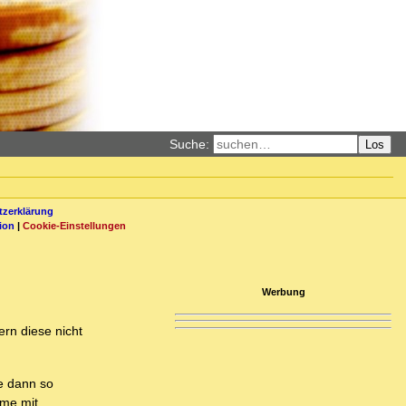
Suche:
Los
zerklärung
ion
|
Cookie-Einstellungen
Werbung
ern diese nicht
te dann so
eme mit