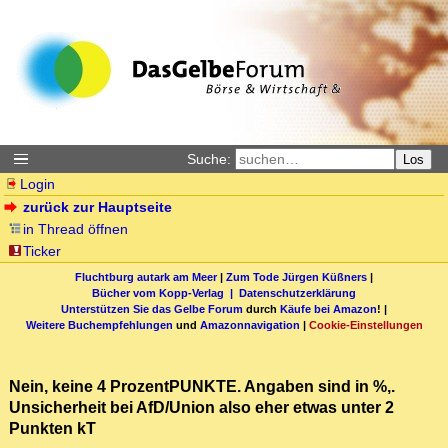
Suche:
Los
Login
zurück zur Hauptseite
in Thread öffnen
Ticker
Fluchtburg autark am Meer
|
Zum Tode Jürgen Küßners
|
Bücher vom Kopp-Verlag |
Datenschutzerklärung
Unterstützen Sie das Gelbe Forum
durch
Käufe bei Amazon
! |
Weitere Buchempfehlungen
und
Amazonnavigation
|
Cookie-Einstellungen
Nein, keine 4 ProzentPUNKTE. Angaben sind in %,.
Unsicherheit bei AfD/Union also eher etwas unter 2
Punkten kT