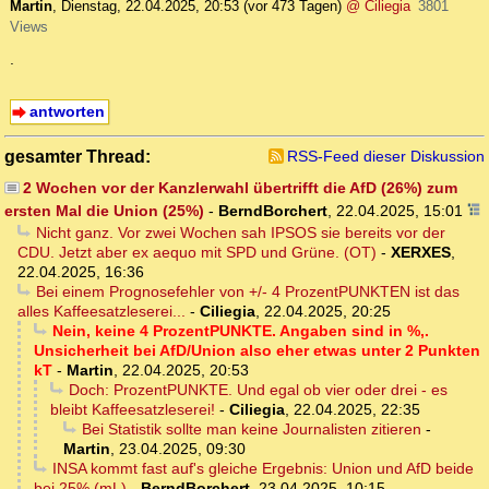
Martin
,
Dienstag, 22.04.2025, 20:53
(vor 473 Tagen)
@ Ciliegia
3801
Views
.
antworten
gesamter Thread:
RSS-Feed dieser Diskussion
2 Wochen vor der Kanzlerwahl übertrifft die AfD (26%) zum
ersten Mal die Union (25%)
-
BerndBorchert
,
22.04.2025, 15:01
Nicht ganz. Vor zwei Wochen sah IPSOS sie bereits vor der
CDU. Jetzt aber ex aequo mit SPD und Grüne. (OT)
-
XERXES
,
22.04.2025, 16:36
Bei einem Prognosefehler von +/- 4 ProzentPUNKTEN ist das
alles Kaffeesatzleserei...
-
Ciliegia
,
22.04.2025, 20:25
Nein, keine 4 ProzentPUNKTE. Angaben sind in %,.
Unsicherheit bei AfD/Union also eher etwas unter 2 Punkten
kT
-
Martin
,
22.04.2025, 20:53
Doch: ProzentPUNKTE. Und egal ob vier oder drei - es
bleibt Kaffeesatzleserei!
-
Ciliegia
,
22.04.2025, 22:35
Bei Statistik sollte man keine Journalisten zitieren
-
Martin
,
23.04.2025, 09:30
INSA kommt fast auf's gleiche Ergebnis: Union und AfD beide
bei 25% (mL)
-
BerndBorchert
,
23.04.2025, 10:15