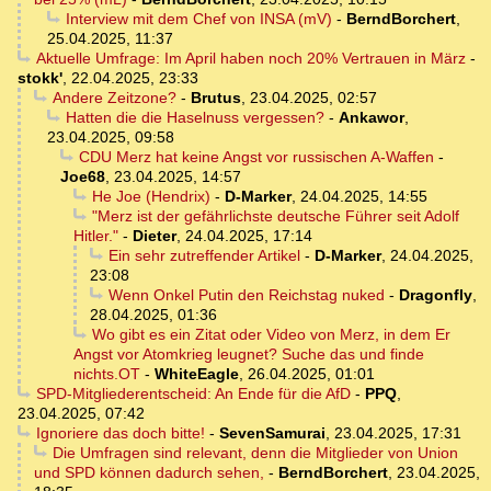
Interview mit dem Chef von INSA (mV)
-
BerndBorchert
,
25.04.2025, 11:37
Aktuelle Umfrage: Im April haben noch 20% Vertrauen in März
-
stokk'
,
22.04.2025, 23:33
Andere Zeitzone?
-
Brutus
,
23.04.2025, 02:57
Hatten die die Haselnuss vergessen?
-
Ankawor
,
23.04.2025, 09:58
CDU Merz hat keine Angst vor russischen A-Waffen
-
Joe68
,
23.04.2025, 14:57
He Joe (Hendrix)
-
D-Marker
,
24.04.2025, 14:55
"Merz ist der gefährlichste deutsche Führer seit Adolf
Hitler."
-
Dieter
,
24.04.2025, 17:14
Ein sehr zutreffender Artikel
-
D-Marker
,
24.04.2025,
23:08
Wenn Onkel Putin den Reichstag nuked
-
Dragonfly
,
28.04.2025, 01:36
Wo gibt es ein Zitat oder Video von Merz, in dem Er
Angst vor Atomkrieg leugnet? Suche das und finde
nichts.OT
-
WhiteEagle
,
26.04.2025, 01:01
SPD-Mitgliederentscheid: An Ende für die AfD
-
PPQ
,
23.04.2025, 07:42
Ignoriere das doch bitte!
-
SevenSamurai
,
23.04.2025, 17:31
Die Umfragen sind relevant, denn die Mitglieder von Union
und SPD können dadurch sehen,
-
BerndBorchert
,
23.04.2025,