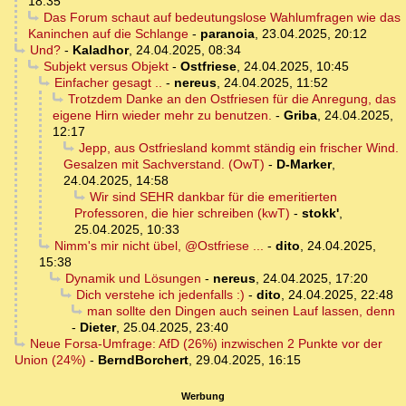
18:35
Das Forum schaut auf bedeutungslose Wahlumfragen wie das
Kaninchen auf die Schlange
-
paranoia
,
23.04.2025, 20:12
Und?
-
Kaladhor
,
24.04.2025, 08:34
Subjekt versus Objekt
-
Ostfriese
,
24.04.2025, 10:45
Einfacher gesagt ..
-
nereus
,
24.04.2025, 11:52
Trotzdem Danke an den Ostfriesen für die Anregung, das
eigene Hirn wieder mehr zu benutzen.
-
Griba
,
24.04.2025,
12:17
Jepp, aus Ostfriesland kommt ständig ein frischer Wind.
Gesalzen mit Sachverstand. (OwT)
-
D-Marker
,
24.04.2025, 14:58
Wir sind SEHR dankbar für die emeritierten
Professoren, die hier schreiben (kwT)
-
stokk'
,
25.04.2025, 10:33
Nimm's mir nicht übel, @Ostfriese ...
-
dito
,
24.04.2025,
15:38
Dynamik und Lösungen
-
nereus
,
24.04.2025, 17:20
Dich verstehe ich jedenfalls :)
-
dito
,
24.04.2025, 22:48
man sollte den Dingen auch seinen Lauf lassen, denn
-
Dieter
,
25.04.2025, 23:40
Neue Forsa-Umfrage: AfD (26%) inzwischen 2 Punkte vor der
Union (24%)
-
BerndBorchert
,
29.04.2025, 16:15
Werbung