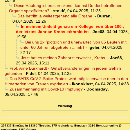
10:46
Diese Häufung ist erschreckend, kannst Du die betroffenen
Organe spezifizieren?
-
stokk'
,
04.04.2025, 11:25
Das betrifft ja weitestgehend alle Organe.
-
Durran
,
04.04.2025, 12:26
In meinem Umfeld genau ein Kollege, von über 100 ,
der letztes Jahr an Krebs erkrankt ist
-
Joe68
,
04.04.2025,
19:58
Bei uns 2x "plötzlich und unerwartet" von 65 Leuten mit
unter 60 Jahren abgetreten ... mkT
-
igelei
,
04.04.2025,
22:17
Jetzt hat es meinen Zahnarzt erwischt , Krebs.
-
Joe68
,
29.04.2025, 15:11
Prof. Arne Burkhardt - Gefäßveränderungen in jedem Gehirn
gefunden
-
Fidel
,
04.04.2025, 12:25
Das SARS-CoV-2-Spike-Protein wird möglicherweise eher in den
Hirnarterien von Frauen exprimiert
-
Ikonoklast
,
04.04.2025, 14:38
Zusammenhang mit Covid-19 Impfung?
-
Doomsday
,
05.04.2025, 17:46
Werbung
257337 Einträge in 18360 Threads, 975 registrierte Benutzer, 3280 Benutzer online (0
registrierte, 3280 Gäste)