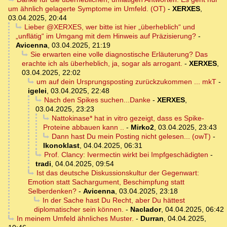
um ähnlich gelagerte Symptome im Umfeld. (OT)
-
XERXES
,
03.04.2025, 20:44
Lieber @XERXES, wer bitte ist hier „überheblich“ und
„unflätig“ im Umgang mit dem Hinweis auf Präzisierung?
-
Avicenna
,
03.04.2025, 21:19
Sie erwarten eine volle diagnostische Erläuterung? Das
erachte ich als überheblich, ja, sogar als arrogant.
-
XERXES
,
03.04.2025, 22:02
um auf dein Ursprungsposting zurückzukommen ... mkT
-
igelei
,
03.04.2025, 22:48
Nach den Spikes suchen...Danke
-
XERXES
,
03.04.2025, 23:23
Nattokinase* hat in vitro gezeigt, dass es Spike-
Proteine abbauen kann ..
-
Mirko2
,
03.04.2025, 23:43
Dann hast Du mein Posting nicht gelesen... (owT)
-
Ikonoklast
,
04.04.2025, 06:31
Prof. Clancy: Ivermectin wirkt bei Impfgeschädigten
-
tradi
,
04.04.2025, 09:54
Ist das deutsche Diskussionskultur der Gegenwart:
Emotion statt Sachargument, Beschimpfung statt
Selberdenken?
-
Avicenna
,
03.04.2025, 23:18
In der Sache hast Du Recht, aber Du hättest
diplomatischer sein können.
-
Naclador
,
04.04.2025, 06:42
In meinem Umfeld ähnliches Muster.
-
Durran
,
04.04.2025,