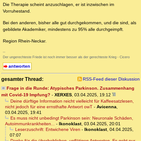
Die Therapie scheint anzuschlagen, er ist inzwischen im
Vorruhestand.
Bei den anderen, bisher alle gut durchgekommen, und die sind, als
gebildete Akademiker, mindestens zu 95% alle durchgeimpft.
Region Rhein-Neckar.
--
Der ungerechteste Friede ist noch immer besser als der gerechteste Krieg - Cicero
antworten
gesamter Thread:
RSS-Feed dieser Diskussion
Frage in die Runde: Atypisches Parkinson. Zusammenhang
mit Covid-19 Impfung?
-
XERXES
,
03.04.2025, 19:12
Deine dürftige Information reicht vielleicht für Kaffeesatzlesen,
nicht jedoch für eine ernsthafte Antwort owT
-
Avicenna
,
03.04.2025, 19:41
Es muss nicht unbedingt Parkinson sein: Neuronale Schäden,
Autoimmunkrankheiten...
-
Ikonoklast
,
03.04.2025, 20:01
Leserzuschrift: Entwichene Viren
-
Ikonoklast
,
04.04.2025,
07:07
Danke für die überheblichen, unflätigen Antworten. Es geht nur