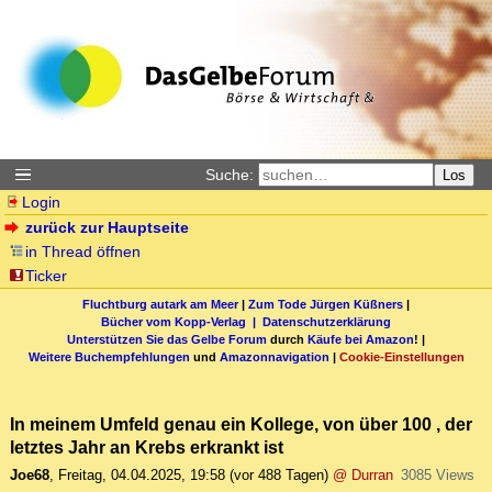
Suche:
Los
Login
zurück zur Hauptseite
in Thread öffnen
Ticker
Fluchtburg autark am Meer
|
Zum Tode Jürgen Küßners
|
Bücher vom Kopp-Verlag |
Datenschutzerklärung
Unterstützen Sie das Gelbe Forum
durch
Käufe bei Amazon
! |
Weitere Buchempfehlungen
und
Amazonnavigation
|
Cookie-Einstellungen
In meinem Umfeld genau ein Kollege, von über 100 , der
letztes Jahr an Krebs erkrankt ist
Joe68
,
Freitag, 04.04.2025, 19:58
(vor 488 Tagen)
@ Durran
3085 Views