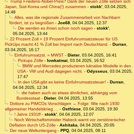
Trump Friedens-Nobel-Preis? Dank der neuen Zölle setzen sich
Japan, Süd-Korea und China(!) zusammen
-
stokk'
,
03.04.2025,
14:48
Alles, was die regionale Zusammenarbeit von Nachbarn
fördert, ist zu begrüßen
-
Joe68
,
04.04.2025, 12:37
Die werden es ihnen schon noch sagen
-
stokk'
,
05.04.2025, 13:44
22 Prozent Zoll + 19 Prozent Einfuhrumsatzsteuer für US
PickUps macht 41 % Zoll bei Import nach Deutschland.
-
Durran
,
03.04.2025, 16:17
Einfuhrumsatzst. = MWST
-
Dieter
,
03.04.2025, 16:41
Pickups Zölle
-
lowkatmai
,
03.04.2025, 16:52
BMW und Mercedes produzieren lukrative Modelle in den
USA - VW und Audi dagegen nicht.
-
Odysseus
,
03.04.2025,
17:47
In den USA gibt es keine Einfuhrumsatzsteuer!
-
Durran
,
04.04.2025, 12:34
die haben auch so etwas ähnliches, abhängig vom
Bundesstaat
-
Dieter
,
04.04.2025, 13:55
Dottore zu PIMCOs Vorschlägen → Folge: Wie nach 1930
allgemeiner Handelskrieg …
-
Ostfriese
,
03.04.2025, 19:30
! Jahre 1931ff
-
stokk'
,
04.04.2025, 12:07
Noch Wirtschaftsminister Habeck warnt vor zerstörerischer
Deflation durch US-Zölle
-
Ashitaka
,
04.04.2025, 20:05
Der neue Weltuntergang
-
PPQ
,
04.04.2025, 08:11