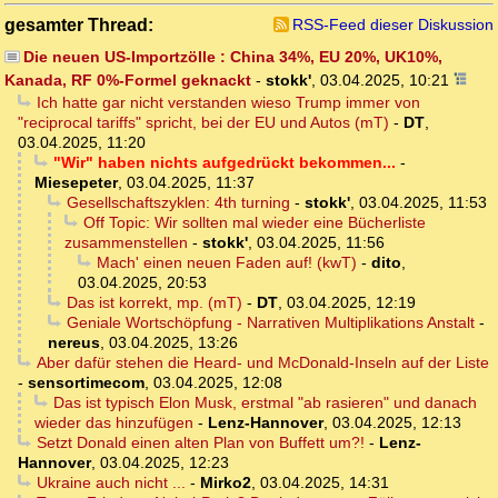
gesamter Thread:
RSS-Feed dieser Diskussion
Die neuen US-Importzölle : China 34%, EU 20%, UK10%,
Kanada, RF 0%-Formel geknackt
-
stokk'
,
03.04.2025, 10:21
Ich hatte gar nicht verstanden wieso Trump immer von
"reciprocal tariffs" spricht, bei der EU und Autos (mT)
-
DT
,
03.04.2025, 11:20
"Wir" haben nichts aufgedrückt bekommen...
-
Miesepeter
,
03.04.2025, 11:37
Gesellschaftszyklen: 4th turning
-
stokk'
,
03.04.2025, 11:53
Off Topic: Wir sollten mal wieder eine Bücherliste
zusammenstellen
-
stokk'
,
03.04.2025, 11:56
Mach' einen neuen Faden auf! (kwT)
-
dito
,
03.04.2025, 20:53
Das ist korrekt, mp. (mT)
-
DT
,
03.04.2025, 12:19
Geniale Wortschöpfung - Narrativen Multiplikations Anstalt
-
nereus
,
03.04.2025, 13:26
Aber dafür stehen die Heard- und McDonald-Inseln auf der Liste
-
sensortimecom
,
03.04.2025, 12:08
Das ist typisch Elon Musk, erstmal "ab rasieren" und danach
wieder das hinzufügen
-
Lenz-Hannover
,
03.04.2025, 12:13
Setzt Donald einen alten Plan von Buffett um?!
-
Lenz-
Hannover
,
03.04.2025, 12:23
Ukraine auch nicht ...
-
Mirko2
,
03.04.2025, 14:31