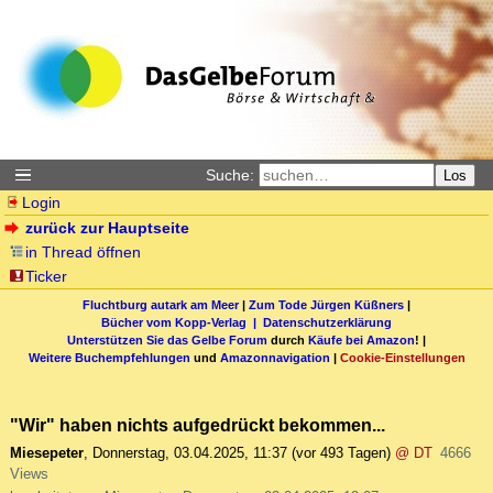
Suche:
Los
Login
zurück zur Hauptseite
in Thread öffnen
Ticker
Fluchtburg autark am Meer
|
Zum Tode Jürgen Küßners
|
Bücher vom Kopp-Verlag |
Datenschutzerklärung
Unterstützen Sie das Gelbe Forum
durch
Käufe bei Amazon
! |
Weitere Buchempfehlungen
und
Amazonnavigation
|
Cookie-Einstellungen
"Wir" haben nichts aufgedrückt bekommen...
Miesepeter
,
Donnerstag, 03.04.2025, 11:37
(vor 493 Tagen)
@ DT
4666
Views