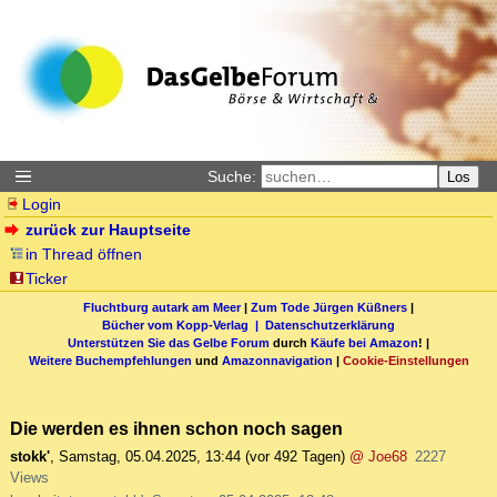
Suche:
Los
Login
zurück zur Hauptseite
in Thread öffnen
Ticker
Fluchtburg autark am Meer
|
Zum Tode Jürgen Küßners
|
Bücher vom Kopp-Verlag |
Datenschutzerklärung
Unterstützen Sie das Gelbe Forum
durch
Käufe bei Amazon
! |
Weitere Buchempfehlungen
und
Amazonnavigation
|
Cookie-Einstellungen
Die werden es ihnen schon noch sagen
stokk'
,
Samstag, 05.04.2025, 13:44
(vor 492 Tagen)
@ Joe68
2227
Views