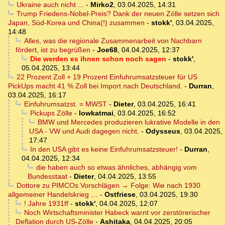
Ukraine auch nicht ...
-
Mirko2
,
03.04.2025, 14:31
Trump Friedens-Nobel-Preis? Dank der neuen Zölle setzen sich
Japan, Süd-Korea und China(!) zusammen
-
stokk'
,
03.04.2025,
14:48
Alles, was die regionale Zusammenarbeit von Nachbarn
fördert, ist zu begrüßen
-
Joe68
,
04.04.2025, 12:37
Die werden es ihnen schon noch sagen
-
stokk'
,
05.04.2025, 13:44
22 Prozent Zoll + 19 Prozent Einfuhrumsatzsteuer für US
PickUps macht 41 % Zoll bei Import nach Deutschland.
-
Durran
,
03.04.2025, 16:17
Einfuhrumsatzst. = MWST
-
Dieter
,
03.04.2025, 16:41
Pickups Zölle
-
lowkatmai
,
03.04.2025, 16:52
BMW und Mercedes produzieren lukrative Modelle in den
USA - VW und Audi dagegen nicht.
-
Odysseus
,
03.04.2025,
17:47
In den USA gibt es keine Einfuhrumsatzsteuer!
-
Durran
,
04.04.2025, 12:34
die haben auch so etwas ähnliches, abhängig vom
Bundesstaat
-
Dieter
,
04.04.2025, 13:55
Dottore zu PIMCOs Vorschlägen → Folge: Wie nach 1930
allgemeiner Handelskrieg …
-
Ostfriese
,
03.04.2025, 19:30
! Jahre 1931ff
-
stokk'
,
04.04.2025, 12:07
Noch Wirtschaftsminister Habeck warnt vor zerstörerischer
Deflation durch US-Zölle
-
Ashitaka
,
04.04.2025, 20:05