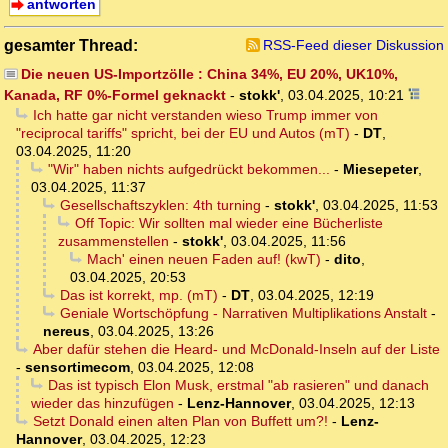
antworten
gesamter Thread:
RSS-Feed dieser Diskussion
Die neuen US-Importzölle : China 34%, EU 20%, UK10%,
Kanada, RF 0%-Formel geknackt
-
stokk'
,
03.04.2025, 10:21
Ich hatte gar nicht verstanden wieso Trump immer von
"reciprocal tariffs" spricht, bei der EU und Autos (mT)
-
DT
,
03.04.2025, 11:20
"Wir" haben nichts aufgedrückt bekommen...
-
Miesepeter
,
03.04.2025, 11:37
Gesellschaftszyklen: 4th turning
-
stokk'
,
03.04.2025, 11:53
Off Topic: Wir sollten mal wieder eine Bücherliste
zusammenstellen
-
stokk'
,
03.04.2025, 11:56
Mach' einen neuen Faden auf! (kwT)
-
dito
,
03.04.2025, 20:53
Das ist korrekt, mp. (mT)
-
DT
,
03.04.2025, 12:19
Geniale Wortschöpfung - Narrativen Multiplikations Anstalt
-
nereus
,
03.04.2025, 13:26
Aber dafür stehen die Heard- und McDonald-Inseln auf der Liste
-
sensortimecom
,
03.04.2025, 12:08
Das ist typisch Elon Musk, erstmal "ab rasieren" und danach
wieder das hinzufügen
-
Lenz-Hannover
,
03.04.2025, 12:13
Setzt Donald einen alten Plan von Buffett um?!
-
Lenz-
Hannover
,
03.04.2025, 12:23