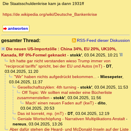
Die Staatsschuldenkrise kam ja dann 1931ff
https://de.wikipedia.org/wiki/Deutsche_Bankenkrise
antworten
gesamter Thread:
RSS-Feed dieser Diskussion
Die neuen US-Importzölle : China 34%, EU 20%, UK10%,
Kanada, RF 0%-Formel geknackt
-
stokk'
,
03.04.2025, 10:21
Ich hatte gar nicht verstanden wieso Trump immer von
"reciprocal tariffs" spricht, bei der EU und Autos (mT)
-
DT
,
03.04.2025, 11:20
"Wir" haben nichts aufgedrückt bekommen...
-
Miesepeter
,
03.04.2025, 11:37
Gesellschaftszyklen: 4th turning
-
stokk'
,
03.04.2025, 11:53
Off Topic: Wir sollten mal wieder eine Bücherliste
zusammenstellen
-
stokk'
,
03.04.2025, 11:56
Mach' einen neuen Faden auf! (kwT)
-
dito
,
03.04.2025, 20:53
Das ist korrekt, mp. (mT)
-
DT
,
03.04.2025, 12:19
Geniale Wortschöpfung - Narrativen Multiplikations Anstalt
-
nereus
,
03.04.2025, 13:26
Aber dafür stehen die Heard- und McDonald-Inseln auf der Liste