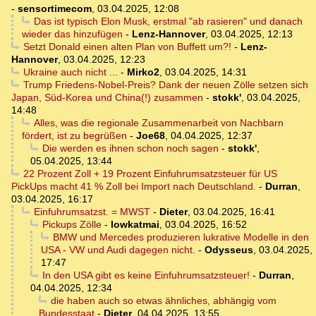
-
sensortimecom
,
03.04.2025, 12:08
Das ist typisch Elon Musk, erstmal "ab rasieren" und danach
wieder das hinzufügen
-
Lenz-Hannover
,
03.04.2025, 12:13
Setzt Donald einen alten Plan von Buffett um?!
-
Lenz-
Hannover
,
03.04.2025, 12:23
Ukraine auch nicht ...
-
Mirko2
,
03.04.2025, 14:31
Trump Friedens-Nobel-Preis? Dank der neuen Zölle setzen sich
Japan, Süd-Korea und China(!) zusammen
-
stokk'
,
03.04.2025,
14:48
Alles, was die regionale Zusammenarbeit von Nachbarn
fördert, ist zu begrüßen
-
Joe68
,
04.04.2025, 12:37
Die werden es ihnen schon noch sagen
-
stokk'
,
05.04.2025, 13:44
22 Prozent Zoll + 19 Prozent Einfuhrumsatzsteuer für US
PickUps macht 41 % Zoll bei Import nach Deutschland.
-
Durran
,
03.04.2025, 16:17
Einfuhrumsatzst. = MWST
-
Dieter
,
03.04.2025, 16:41
Pickups Zölle
-
lowkatmai
,
03.04.2025, 16:52
BMW und Mercedes produzieren lukrative Modelle in den
USA - VW und Audi dagegen nicht.
-
Odysseus
,
03.04.2025,
17:47
In den USA gibt es keine Einfuhrumsatzsteuer!
-
Durran
,
04.04.2025, 12:34
die haben auch so etwas ähnliches, abhängig vom
Bundesstaat
-
Dieter
,
04.04.2025, 13:55