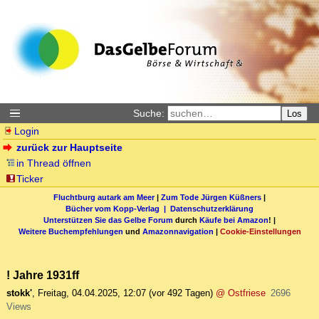
Suche:
Los
Login
zurück zur Hauptseite
in Thread öffnen
Ticker
Fluchtburg autark am Meer
|
Zum Tode Jürgen Küßners
|
Bücher vom Kopp-Verlag |
Datenschutzerklärung
Unterstützen Sie das Gelbe Forum
durch
Käufe bei Amazon
! |
Weitere Buchempfehlungen
und
Amazonnavigation
|
Cookie-Einstellungen
! Jahre 1931ff
stokk'
,
Freitag, 04.04.2025, 12:07
(vor 492 Tagen)
@ Ostfriese
2696
Views