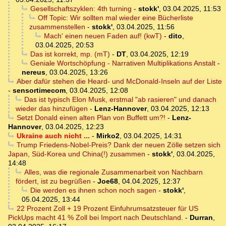
Gesellschaftszyklen: 4th turning
-
stokk'
,
03.04.2025, 11:53
Off Topic: Wir sollten mal wieder eine Bücherliste
zusammenstellen
-
stokk'
,
03.04.2025, 11:56
Mach' einen neuen Faden auf! (kwT)
-
dito
,
03.04.2025, 20:53
Das ist korrekt, mp. (mT)
-
DT
,
03.04.2025, 12:19
Geniale Wortschöpfung - Narrativen Multiplikations Anstalt
-
nereus
,
03.04.2025, 13:26
Aber dafür stehen die Heard- und McDonald-Inseln auf der Liste
-
sensortimecom
,
03.04.2025, 12:08
Das ist typisch Elon Musk, erstmal "ab rasieren" und danach
wieder das hinzufügen
-
Lenz-Hannover
,
03.04.2025, 12:13
Setzt Donald einen alten Plan von Buffett um?!
-
Lenz-
Hannover
,
03.04.2025, 12:23
Ukraine auch nicht ...
-
Mirko2
,
03.04.2025, 14:31
Trump Friedens-Nobel-Preis? Dank der neuen Zölle setzen sich
Japan, Süd-Korea und China(!) zusammen
-
stokk'
,
03.04.2025,
14:48
Alles, was die regionale Zusammenarbeit von Nachbarn
fördert, ist zu begrüßen
-
Joe68
,
04.04.2025, 12:37
Die werden es ihnen schon noch sagen
-
stokk'
,
05.04.2025, 13:44
22 Prozent Zoll + 19 Prozent Einfuhrumsatzsteuer für US
PickUps macht 41 % Zoll bei Import nach Deutschland.
-
Durran
,