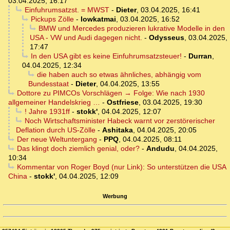
03.04.2025, 16:17
Einfuhrumsatzst. = MWST
-
Dieter
,
03.04.2025, 16:41
Pickups Zölle
-
lowkatmai
,
03.04.2025, 16:52
BMW und Mercedes produzieren lukrative Modelle in den
USA - VW und Audi dagegen nicht.
-
Odysseus
,
03.04.2025,
17:47
In den USA gibt es keine Einfuhrumsatzsteuer!
-
Durran
,
04.04.2025, 12:34
die haben auch so etwas ähnliches, abhängig vom
Bundesstaat
-
Dieter
,
04.04.2025, 13:55
Dottore zu PIMCOs Vorschlägen → Folge: Wie nach 1930
allgemeiner Handelskrieg …
-
Ostfriese
,
03.04.2025, 19:30
! Jahre 1931ff
-
stokk'
,
04.04.2025, 12:07
Noch Wirtschaftsminister Habeck warnt vor zerstörerischer
Deflation durch US-Zölle
-
Ashitaka
,
04.04.2025, 20:05
Der neue Weltuntergang
-
PPQ
,
04.04.2025, 08:11
Das klingt doch ziemlich genial, oder?
-
Andudu
,
04.04.2025,
10:34
Kommentar von Roger Boyd (nur Link): So unterstützen die USA
China
-
stokk'
,
04.04.2025, 12:09
Werbung