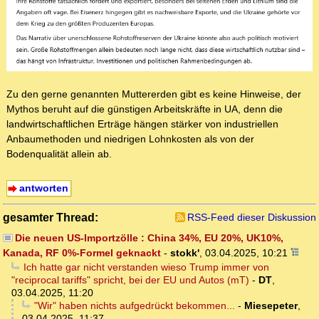
Zu den gerne genannten Muttererden gibt es keine Hinweise, der
Mythos beruht auf die günstigen Arbeitskräfte in UA, denn die
landwirtschaftlichen Erträge hängen stärker von industriellen
Anbaumethoden und niedrigen Lohnkosten als von der
Bodenqualität allein ab.
antworten
gesamter Thread:
RSS-Feed dieser Diskussion
Die neuen US-Importzölle : China 34%, EU 20%, UK10%,
Kanada, RF 0%-Formel geknackt
-
stokk'
,
03.04.2025, 10:21
Ich hatte gar nicht verstanden wieso Trump immer von
"reciprocal tariffs" spricht, bei der EU und Autos (mT)
-
DT
,
03.04.2025, 11:20
"Wir" haben nichts aufgedrückt bekommen...
-
Miesepeter
,
03.04.2025, 11:37