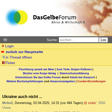
Suche:
Los
Login
zurück zur Hauptseite
in Thread öffnen
Ticker
Fluchtburg autark am Meer
|
Zum Tode Jürgen Küßners
|
Bücher vom Kopp-Verlag |
Datenschutzerklärung
Unterstützen Sie das Gelbe Forum
durch
Käufe bei Amazon
! |
Weitere Buchempfehlungen
und
Amazonnavigation
|
Cookie-Einstellungen
Ukraine auch nicht ...
Mirko2
,
Donnerstag, 03.04.2025, 14:31
(vor 494 Tagen)
@ stokk'
3556
Views