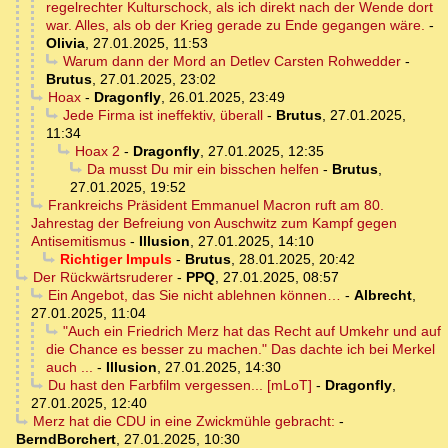
regelrechter Kulturschock, als ich direkt nach der Wende dort
war. Alles, als ob der Krieg gerade zu Ende gegangen wäre.
-
Olivia
,
27.01.2025, 11:53
Warum dann der Mord an Detlev Carsten Rohwedder
-
Brutus
,
27.01.2025, 23:02
Hoax
-
Dragonfly
,
26.01.2025, 23:49
Jede Firma ist ineffektiv, überall
-
Brutus
,
27.01.2025,
11:34
Hoax 2
-
Dragonfly
,
27.01.2025, 12:35
Da musst Du mir ein bisschen helfen
-
Brutus
,
27.01.2025, 19:52
Frankreichs Präsident Emmanuel Macron ruft am 80.
Jahrestag der Befreiung von Auschwitz zum Kampf gegen
Antisemitismus
-
Illusion
,
27.01.2025, 14:10
Richtiger Impuls
-
Brutus
,
28.01.2025, 20:42
Der Rückwärtsruderer
-
PPQ
,
27.01.2025, 08:57
Ein Angebot, das Sie nicht ablehnen können…
-
Albrecht
,
27.01.2025, 11:04
"Auch ein Friedrich Merz hat das Recht auf Umkehr und auf
die Chance es besser zu machen." Das dachte ich bei Merkel
auch ...
-
Illusion
,
27.01.2025, 14:30
Du hast den Farbfilm vergessen... [mLoT]
-
Dragonfly
,
27.01.2025, 12:40
Merz hat die CDU in eine Zwickmühle gebracht:
-
BerndBorchert
,
27.01.2025, 10:30