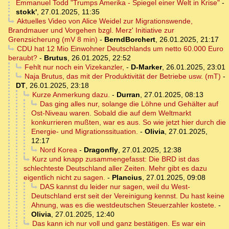
Emmanuel Todd "Trumps Amerika - Spiegel einer Welt in Krise"
-
stokk'
,
27.01.2025, 11:35
Aktuelles Video von Alice Weidel zur Migrationswende,
Brandmauer und Vorgehen bzgl. Merz' Initiative zur
Grenzsicherung (mV 8 min)
-
BerndBorchert
,
26.01.2025, 21:17
CDU hat 12 Mio Einwohner Deutschlands um netto 60.000 Euro
beraubt?
-
Brutus
,
26.01.2025, 22:52
Fehlt nur noch ein Vizekanzler,
-
D-Marker
,
26.01.2025, 23:01
Naja Brutus, das mit der Produktivität der Betriebe usw. (mT)
-
DT
,
26.01.2025, 23:18
Kurze Anmerkung dazu.
-
Durran
,
27.01.2025, 08:13
Das ging alles nur, solange die Löhne und Gehälter auf
Ost-Niveau waren. Sobald die auf dem Weltmarkt
konkurrieren mußten, war es aus. So wie jetzt hier durch die
Energie- und Migrationssituation.
-
Olivia
,
27.01.2025,
12:17
Nord Korea
-
Dragonfly
,
27.01.2025, 12:38
Kurz und knapp zusammengefasst: Die BRD ist das
schlechteste Deutschland aller Zeiten. Mehr gibt es dazu
eigentlich nicht zu sagen.
-
Plancius
,
27.01.2025, 09:08
DAS kannst du leider nur sagen, weil du West-
Deutschland erst seit der Vereinigung kennst. Du hast keine
Ahnung, was es die westdeutschen Steuerzahler kostete.
-
Olivia
,
27.01.2025, 12:40
Das kann ich nur voll und ganz bestätigen. Es war ein