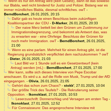
Wenn es nur ein Antrag wird (kein Gesetz), dann ist das sowieso
nur Blabla, weil nicht bindend für Justiz und Polizei. Bislang war es
immer mündliches Blabla, diesmal schriftliches. owT
-
BerndBorchert
,
26.01.2025, 20:15
Dafür gab es heute einen Beschluss beim zukünftigen
Koalitionspartner der CDU
-
D-Marker
,
26.01.2025, 20:33
Der naive Merz bettelt bei den Grünen um Zustimmung zur
Immigrationsbegrenzung, und bekommt als Antwort das, was
zu erwarten war - eine Ohrfeige: Beschluss der Grünen für
noch mehr Immigration. owT
-
BerndBorchert
,
26.01.2025,
21:00
Wenn es eine parlam. Mehrheit für einen Antrag gibt, ist die
Regierung grundsätzlich verpflichtet dem nachzukommen ? owT
-
Dieter
,
26.01.2025, 21:03
Laut Bild vor 1 Stunde soll es ein Gesetzentwurf (kein
Antrag) werden (mL)
-
BerndBorchert
,
27.01.2025, 17:00
Wer kann, sollte sich dieses Interview von Pepe Escobar
anschauen. Es wird u.a. auf die Rolle von Musk, Trump und der AfD
eingegangen.
-
Olivia
,
26.01.2025, 21:05
Gehört das schon zum Chaos?
-
stokk'
,
27.01.2025, 10:04
Der größte Trick des Teufels? - Die Rekrutierung seiner
Opposition.
-
Ikonoklast
,
27.01.2025, 10:53
Leserzuschrift: Donnerschlag und Versagen am ersten Tag
-
Ikonoklast
,
27.01.2025, 12:52
Für Connaisseure: Das angesprochene Interview mit