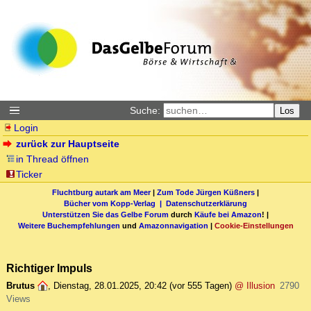
Suche:
Los
Login
zurück zur Hauptseite
in Thread öffnen
Ticker
Fluchtburg autark am Meer
|
Zum Tode Jürgen Küßners
|
Bücher vom Kopp-Verlag |
Datenschutzerklärung
Unterstützen Sie das Gelbe Forum
durch
Käufe bei Amazon
! |
Weitere Buchempfehlungen
und
Amazonnavigation
|
Cookie-Einstellungen
Richtiger Impuls
Brutus
,
Dienstag, 28.01.2025, 20:42
(vor 555 Tagen)
@ Illusion
2790
Views