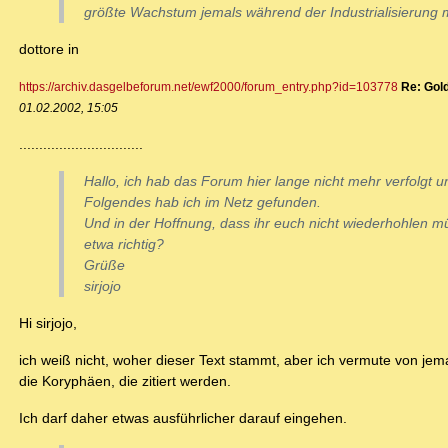
größte Wachstum jemals während der Industrialisierung m
dottore in
https://archiv.dasgelbeforum.net/ewf2000/forum_entry.php?id=103778
Re: Gol
01.02.2002, 15:05
...............................
Hallo, ich hab das Forum hier lange nicht mehr verfolgt 
Folgendes hab ich im Netz gefunden.
Und in der Hoffnung, dass ihr euch nicht wiederhohlen müs
etwa richtig?
Grüße
sirjojo
Hi sirjojo,
ich weiß nicht, woher dieser Text stammt, aber ich vermute von jem
die Koryphäen, die zitiert werden.
Ich darf daher etwas ausführlicher darauf eingehen.