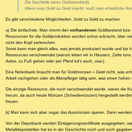
Die Nachteile eines Goldstandards
Wenn man Gold zu Geld macht, muß man erhebliche Res
Es gibt verschiedene Möglichkeiten, Gold zu Geld zu machen.
a) Die einfachste: Man nimmt den
vorhandenen
Goldbestand bzw. 
Ressourcen für die Goldproduktion wurden schon erbracht, über v
nicht den Kopf zerbrechen.
Sonst kann man gleich alles, was jemals produziert wurde und bis 
Ressourcen verschwendet (warum leben wir in Häusern, Zelte tuns
Autos, zu Fuß gehen oder per Pferd tut's auch, usw.).
Eine Notenbank braucht man für Goldmünzen = Geld nicht, was erhe
Arbeit nachgehen oder als Altenpfleger tätig sein, was einen hohen s
Die einzige Ressource, die noch verschwendet würde, wären die 
herum, da auch heute Münzen (Scheidemünzen) hergestellt werden. 
freuen.
b) Man kann sich aber sogar das Ausmünzen sparen. Dann werden d
Von der Depotbank werden Einlagerungszertifikate ausgegeben, wa
Metalldepotstellen hat es in der Geschichte noch und noch gegeb