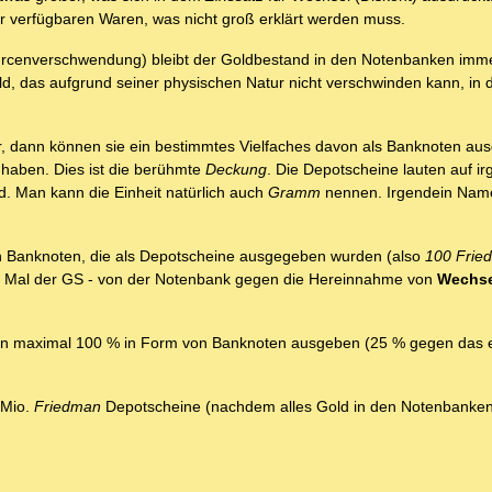
r verfügbaren Waren, was nicht groß erklärt werden muss.
urcenverschwendung) bleibt der Goldbestand in den Notenbanken imme
d, das aufgrund seiner physischen Natur nicht verschwinden kann, in 
r, dann können sie ein bestimmtes Vielfaches davon als Banknoten aus
 haben. Dies ist die berühmte
Deckung
. Die Depotscheine lauten auf i
ld. Man kann die Einheit natürlich auch
Gramm
nennen. Irgendein Name
 den Banknoten, die als Depotscheine ausgegeben wurden (also
100 Frie
 nun Mal der GS - von der Notenbank gegen die Hereinnahme von
Wechs
n maximal 100 % in Form von Banknoten ausgeben (25 % gegen das e
 Mio.
Friedman
Depotscheine (nachdem alles Gold in den Notenbanken 