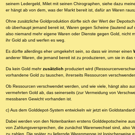
seinem Ledergeld, Milet mit seinen Chirographen, siehe dazu meinen
er hängt ab von dem, was der Markt bereit ist, dafür an Waren rau
Ohne zusätzliche Goldproduktion dürfte sich der Wert der Depotsche
ob überhaupt jemand bereit ist, Waren gegen Scheine (lautend auf
also niemand mehr eigene Waren oder Dienste gegen Gold, nicht 
ihr Gold ab und werfen es weg.
Es dürfte allerdings eher umgekehrt sein, so dass wir immer einen
anderer Waren, die jemand bereit ist zu produzieren, um sie in da
Da kein Gold mehr
zusätzlich
produziert wird (Ressourcenverschwe
vorhandene Gold zu tauschen, ihrerseits Ressourcen verschwende
Ob Ressourcen verschwendet werden, und wie viele, hängt also au
vermehrten Gold ab, das seinerseits (zur Vermeidung von Versch
messbaren Gewicht vorhanden ist.
c) Aus dem Golddepot-System entwickeln wir jetzt ein Goldstandar
Dabei werden von den Notenbanken erstens Golddepotscheine au
von Zahlungsversprechen, die zunächst Warenwechsel sind, also Ve
zu zahlen. Die später zu liefernde Warenmenge ist logischerweise 