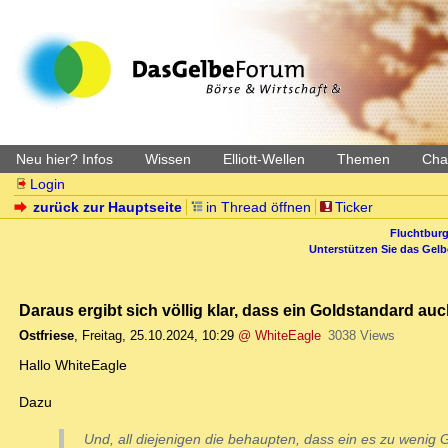
Neu hier? Infos
Wissen
Elliott-Wellen
Themen
Char
Login
zurück zur Hauptseite
in Thread öffnen
Ticker
Fluchtburg
Unterstützen Sie das Gel
Daraus ergibt sich völlig klar, dass ein Goldstandard au
Ostfriese
,
Freitag, 25.10.2024, 10:29
@ WhiteEagle
3038 Views
Hallo WhiteEagle
Dazu
Und, all diejenigen die behaupten, dass ein es zu wenig 