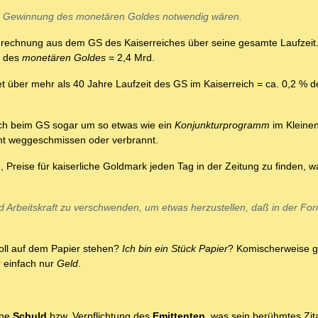
die Gewinnung des monetären Goldes notwendig wären.
Berechnung aus dem GS des Kaiserreiches über seine gesamte Laufzei
e des
monetären Goldes
= 2,4 Mrd.
et über mehr als 40 Jahre Laufzeit des GS im Kaiserreich = ca. 0,2 % de
ich beim GS sogar um so etwas wie ein
Konjunkturprogramm
im Kleinen
ht weggeschmissen oder verbrannt.
 Preise für kaiserliche Goldmark jeden Tag in der Zeitung zu finden, 
d Arbeitskraft zu verschwenden, um etwas herzustellen, daß in der Fo
soll auf dem Papier stehen?
Ich bin ein Stück Papier
? Komischerweise g
r einfach nur
Geld
.
ine
Schuld
bzw. Verpflichtung des
Emittenten
, was sein berühmtes Zita