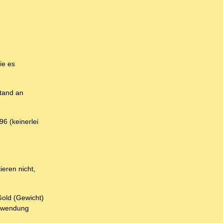
ie es
stand an
6 (keinerlei
eren nicht,
Gold (Gewicht)
chwendung