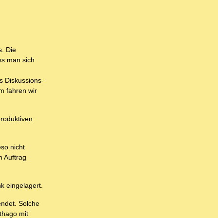
. Die
ss man sich
s Diskussions-
m fahren wir
produktiven
so nicht
n Auftrag
k eingelagert.
endet. Solche
rthago mit