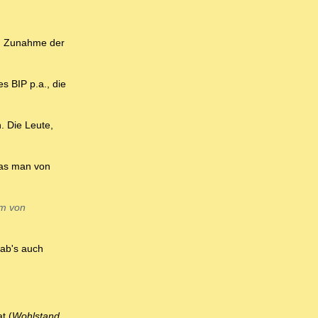
t. Zunahme der
s BIP p.a., die
. Die Leute,
was man von
rm von
ab's auch
t (
Wohlstand