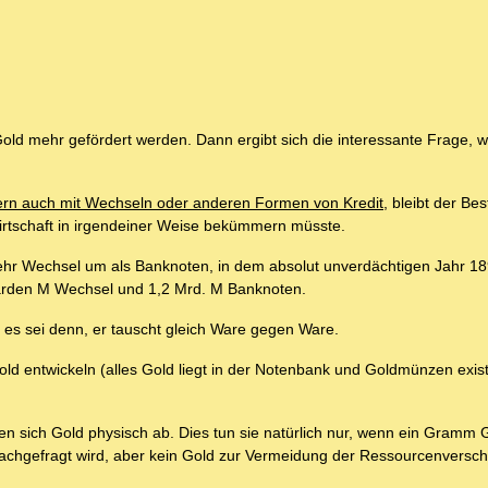
ld mehr gefördert werden. Dann ergibt sich die interessante Frage, w
rn auch mit Wechseln oder anderen Formen von Kredit
, bleibt der Be
irtschaft in irgendeiner Weise bekümmern müsste.
ehr Wechsel um als Banknoten, in dem absolut unverdächtigen Jahr 189
liarden M Wechsel und 1,2 Mrd. M Banknoten.
, es sei denn, er tauscht gleich Ware gegen Ware.
d entwickeln (alles Gold liegt in der Notenbank und Goldmünzen existi
n sich Gold physisch ab. Dies tun sie natürlich nur, wenn ein Gramm 
d nachgefragt wird, aber kein Gold zur Vermeidung der Ressourcenvers