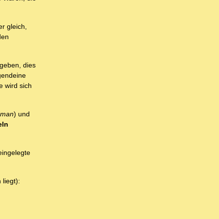
r gleich,
den
geben, dies
rgendeine
 wird sich
dman
) und
eln
ingelegte
liegt):