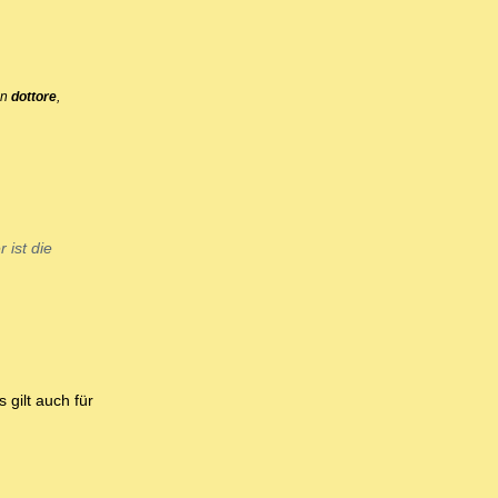
on
dottore
,
 ist die
gilt auch für