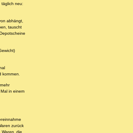
 täglich neu:
avon abhängt,
en, tauscht
 Depotscheine
Gewicht)
mal
ld kommen.
 mehr
 Mal in einem
ereinnahme
 Waren zurück
. Waren, die