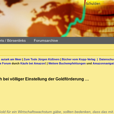
ts / Börsenlinks
Forumsarchive
 autark am Meer
|
Zum Tode Jürgen Küßners
|
Bücher vom Kopp-Verlag |
Datenschut
be Forum
durch
Käufe bei Amazon
! |
Weitere Buchempfehlungen
und
Amazonnavigat
ch bei völliger Einstellung der Goldförderung …
Gold für ein Wirtschaftswachstum gäbe, sollten bedenken, dass das mit