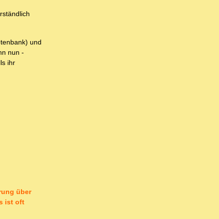
rständlich
Notenbank) und
nn nun -
s ihr
rung über
ist oft