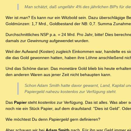
Man schätzt, daß ungefähr 4% des jährlichen BIPs für 
Wer ist
man
? Es kann nur ein Witzbold sein. Dazu überschlägige 
Goldmünzen: 1,7 Mrd., Goldbestand der NB: 0,7. Summa Zunahm
Durchschnittliches NSP p.a. = 24 Mrd. Pro Jahr, bitte! Dies berechn
damals zur
Gewinnung
aufgewendet wurden.
Weil der Aufwand (Kosten) zugleich Einkommen war, handelte es s
die das Gold gewonnen hatten, haben ihre Löhne anschließend nic
Und das Schöne daran: Das monetäre Gold blieb bis heute erhalten,
den anderen Waren aus jener Zeit nicht behaupten kann.
Schon Adam Smith hatte davor gewarnt, Land, Kapital un
Papiergeld nahezu kostenlos zur Verfügung steht.
Das
Papier
steht
kostenlos
zur Verfügung. Das ist alles. Was aber 
noch nie ein Stück Papier, auf dem draufstand: "Dies ist Geld". Ode
Wie möchtest Du denn
Papiergeld
gern definieren?
Aber schauen wir bei
Adam Smith
nach. Für ihn war Geld immer e