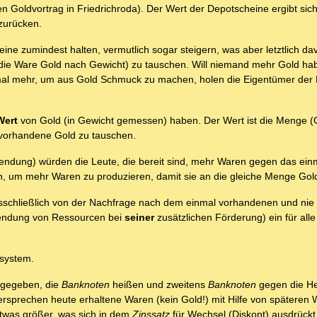
 Goldvortrag in Friedrichroda). Der Wert der Depotscheine ergibt sich
szurücken.
ine zumindest halten, vermutlich sogar steigern, was aber letztlich d
 die Ware Gold nach Gewicht) zu tauschen. Will niemand mehr Gold hab
mal mehr, um aus Gold Schmuck zu machen, holen die Eigentümer der
Wert
von Gold (in Gewicht gemessen) haben. Der Wert ist die Menge (
s vorhandene Gold zu tauschen.
ndung) würden die Leute, die bereit sind, mehr Waren gegen das ein
n, um mehr Waren zu produzieren, damit sie an die gleiche Menge Go
sschließlich von der Nachfrage nach dem einmal vorhandenen und nie
wendung von Ressourcen bei
seiner
zusätzlichen Förderung) ein für alle
dsystem.
sgegeben, die
Banknoten
heißen und zweitens
Banknoten
gegen die H
rsprechen heute erhaltene Waren (kein Gold!) mit Hilfe von späteren
etwas größer, was sich in dem
Zinssatz
für Wechsel (Diskont) ausdrückt