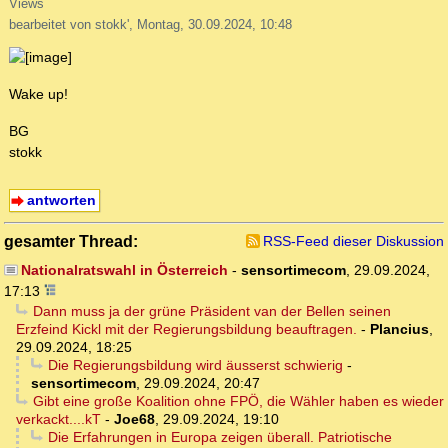
Views
bearbeitet von stokk', Montag, 30.09.2024, 10:48
Wake up!
BG
stokk
antworten
gesamter Thread:
RSS-Feed dieser Diskussion
Nationalratswahl in Österreich
-
sensortimecom
,
29.09.2024,
17:13
Dann muss ja der grüne Präsident van der Bellen seinen
Erzfeind Kickl mit der Regierungsbildung beauftragen.
-
Plancius
,
29.09.2024, 18:25
Die Regierungsbildung wird äusserst schwierig
-
sensortimecom
,
29.09.2024, 20:47
Gibt eine große Koalition ohne FPÖ, die Wähler haben es wieder
verkackt....kT
-
Joe68
,
29.09.2024, 19:10
Die Erfahrungen in Europa zeigen überall. Patriotische