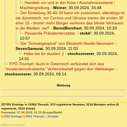
Handeln vor und in der Krise / Ausnahmezustand /
Machtergreifung
-
Weiner
,
30.09.2024, 16:48
Der Einteilung 30-40-30 kann ich zustimmen, allerdings ist
sie dynamisch: vor Corona und Ukraine waren die ersten 30
eher 15 - immer mehr Bürger verlieren das blinde Vertrauen
in die Medien. owT
-
BerndBorchert
,
30.09.2024, 10:20
Passende Präsidentenzitate:
-
stokk'
,
30.09.2024,
10:57
Die "Schweigespiral" von Elisabeth Noelle-Neumann
-
SevenSamurai
,
30.09.2024, 11:03
Habe bei ihr studiert ;)
-
stocksorcerer
,
30.09.2024,
14:01
FPÖ-Triumph: Auch in Österreich verbündet sich das
“musterdemokratische” Verliererkartell gegen den Wahlsieger
-
stocksorcerer
,
30.09.2024, 09:14
Werbung
257353 Einträge in 18360 Threads, 975 registrierte Benutzer, 3218 Benutzer online (8
registrierte, 3210 Gäste)
Forumszeit: 07.08.2026, 01:23 (Europe/Berlin)
RSS Einträge
RSS Threads
Kontakt
powered by my little forum