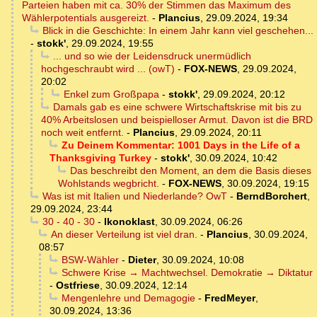
Parteien haben mit ca. 30% der Stimmen das Maximum des
Wählerpotentials ausgereizt.
-
Plancius
,
29.09.2024, 19:34
Blick in die Geschichte: In einem Jahr kann viel geschehen...
-
stokk'
,
29.09.2024, 19:55
... und so wie der Leidensdruck unermüdlich
hochgeschraubt wird ... (owT)
-
FOX-NEWS
,
29.09.2024,
20:02
Enkel zum Großpapa
-
stokk'
,
29.09.2024, 20:12
Damals gab es eine schwere Wirtschaftskrise mit bis zu
40% Arbeitslosen und beispielloser Armut. Davon ist die BRD
noch weit entfernt.
-
Plancius
,
29.09.2024, 20:11
Zu Deinem Kommentar: 1001 Days in the Life of a
Thanksgiving Turkey
-
stokk'
,
30.09.2024, 10:42
Das beschreibt den Moment, an dem die Basis dieses
Wohlstands wegbricht.
-
FOX-NEWS
,
30.09.2024, 19:15
Was ist mit Italien und Niederlande? OwT
-
BerndBorchert
,
29.09.2024, 23:44
30 - 40 - 30
-
Ikonoklast
,
30.09.2024, 06:26
An dieser Verteilung ist viel dran.
-
Plancius
,
30.09.2024,
08:57
BSW-Wähler
-
Dieter
,
30.09.2024, 10:08
Schwere Krise → Machtwechsel. Demokratie → Diktatur
-
Ostfriese
,
30.09.2024, 12:14
Mengenlehre und Demagogie
-
FredMeyer
,
30.09.2024, 13:36