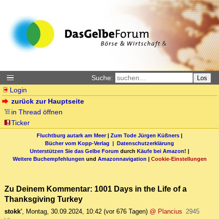
Suche:
Los
Login
zurück zur Hauptseite
in Thread öffnen
Ticker
Fluchtburg autark am Meer
|
Zum Tode Jürgen Küßners
|
Bücher vom Kopp-Verlag |
Datenschutzerklärung
Unterstützen Sie das Gelbe Forum
durch
Käufe bei Amazon
! |
Weitere Buchempfehlungen
und
Amazonnavigation
|
Cookie-Einstellungen
Zu Deinem Kommentar: 1001 Days in the Life of a
Thanksgiving Turkey
stokk'
,
Montag, 30.09.2024, 10:42
(vor 676 Tagen)
@ Plancius
2945