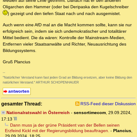
Medien auf seine Linie getrimmt. Danach hat er den anderen
Oligarchen den Hammer (oder bei Deripaska den Kugelschreiber
) gezeigt und den tiefen Staat nach und nach ausgemistet.
Auch wenn eine AfD mal an die Macht kommen sollte, kann sie nur
erfolgreich sein, indem sie sich undemokratischer und totalitärer
Mittel bedient. Die da wären: Kontrolle der Mainstream-Medien,
Entfernen vieler Staatsanwälte und Richter, Neuausrichtung des
Bildungssystems.
Gruß Plancius
--
"Natürlicher Verstand kann fast jeden Grad an Bildung ersetzen, aber keine Bildung den
natürlichen Verstand." ARTHUR SCHOPENHAUER
antworten
gesamter Thread:
RSS-Feed dieser Diskussion
Nationalratswahl in Österreich
-
sensortimecom
,
29.09.2024,
17:13
Dann muss ja der grüne Präsident van der Bellen seinen
Erzfeind Kickl mit der Regierungsbildung beauftragen.
-
Plancius
,
29.09.2024, 18:25