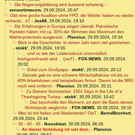
Die Regierungsbildung wird äusserst schwierig
-
sensortimecom
,
29.09.2024, 20:47
Gibt eine große Koalition ohne FPÖ, die Wähler haben es wieder
verkackt....kT
-
Joe68
,
29.09.2024, 19:10
Die Erfahrungen in Europa zeigen überall. Patriotische
Parteien haben mit ca. 30% der Stimmen das Maximum des
Wählerpotentials ausgereizt.
-
Plancius
,
29.09.2024, 19:34
Blick in die Geschichte: In einem Jahr kann viel geschehen...
-
stokk'
,
29.09.2024, 19:55
... und so wie der Leidensdruck unermüdlich
hochgeschraubt wird ... (owT)
-
FOX-NEWS
,
29.09.2024,
20:02
Enkel zum Großpapa
-
stokk'
,
29.09.2024, 20:12
Damals gab es eine schwere Wirtschaftskrise mit bis zu
40% Arbeitslosen und beispielloser Armut. Davon ist die BRD
noch weit entfernt.
-
Plancius
,
29.09.2024, 20:11
Zu Deinem Kommentar: 1001 Days in the Life of a
Thanksgiving Turkey
-
stokk'
,
30.09.2024, 10:42
Das beschreibt den Moment, an dem die Basis dieses
Wohlstands wegbricht.
-
FOX-NEWS
,
30.09.2024, 19:15
Was ist mit Italien und Niederlande? OwT
-
BerndBorchert
,
29.09.2024, 23:44
30 - 40 - 30
-
Ikonoklast
,
30.09.2024, 06:26
An dieser Verteilung ist viel dran.
-
Plancius
,
30.09.2024, 08:57