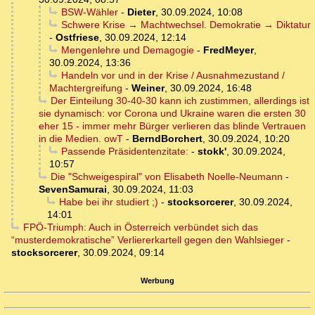
BSW-Wähler
-
Dieter
,
30.09.2024, 10:08
Schwere Krise → Machtwechsel. Demokratie → Diktatur
-
Ostfriese
,
30.09.2024, 12:14
Mengenlehre und Demagogie
-
FredMeyer
,
30.09.2024, 13:36
Handeln vor und in der Krise / Ausnahmezustand /
Machtergreifung
-
Weiner
,
30.09.2024, 16:48
Der Einteilung 30-40-30 kann ich zustimmen, allerdings ist
sie dynamisch: vor Corona und Ukraine waren die ersten 30
eher 15 - immer mehr Bürger verlieren das blinde Vertrauen
in die Medien. owT
-
BerndBorchert
,
30.09.2024, 10:20
Passende Präsidentenzitate:
-
stokk'
,
30.09.2024,
10:57
Die "Schweigespiral" von Elisabeth Noelle-Neumann
-
SevenSamurai
,
30.09.2024, 11:03
Habe bei ihr studiert ;)
-
stocksorcerer
,
30.09.2024,
14:01
FPÖ-Triumph: Auch in Österreich verbündet sich das
“musterdemokratische” Verliererkartell gegen den Wahlsieger
-
stocksorcerer
,
30.09.2024, 09:14
Werbung