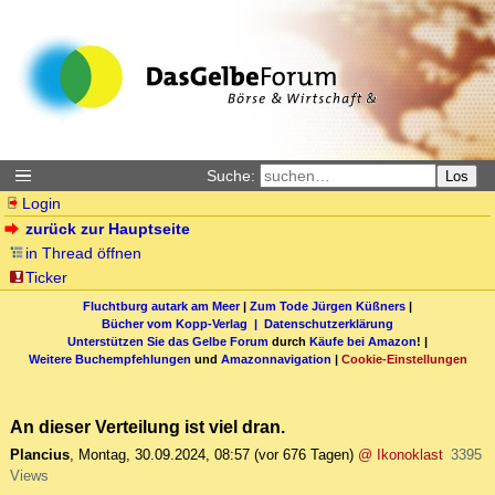
Suche:
Los
Login
zurück zur Hauptseite
in Thread öffnen
Ticker
Fluchtburg autark am Meer
|
Zum Tode Jürgen Küßners
|
Bücher vom Kopp-Verlag |
Datenschutzerklärung
Unterstützen Sie das Gelbe Forum
durch
Käufe bei Amazon
! |
Weitere Buchempfehlungen
und
Amazonnavigation
|
Cookie-Einstellungen
An dieser Verteilung ist viel dran.
Plancius
,
Montag, 30.09.2024, 08:57
(vor 676 Tagen)
@ Ikonoklast
3395
Views