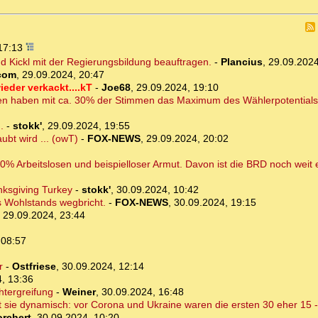
 17:13
d Kickl mit der Regierungsbildung beauftragen.
-
Plancius
,
29.09.2024
com
,
29.09.2024, 20:47
eder verkackt....kT
-
Joe68
,
29.09.2024, 19:10
eien haben mit ca. 30% der Stimmen das Maximum des Wählerpotentials
.
-
stokk'
,
29.09.2024, 19:55
bt wird ... (owT)
-
FOX-NEWS
,
29.09.2024, 20:02
0% Arbeitslosen und beispielloser Armut. Davon ist die BRD noch weit e
nksgiving Turkey
-
stokk'
,
30.09.2024, 10:42
 Wohlstands wegbricht.
-
FOX-NEWS
,
30.09.2024, 19:15
,
29.09.2024, 23:44
 08:57
r
-
Ostfriese
,
30.09.2024, 12:14
, 13:36
htergreifung
-
Weiner
,
30.09.2024, 16:48
ist sie dynamisch: vor Corona und Ukraine waren die ersten 30 eher 15
rchert
,
30.09.2024, 10:20