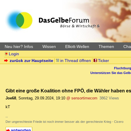
Neu hier? Infos
Wissen
Elliott-Wellen
Themen
Char
Login
zurück zur Hauptseite
in Thread öffnen
Ticker
Fluchtburg
Unterstützen Sie das Gel
Gibt eine große Koalition ohne FPÖ, die Wähler haben es 
Joe68
,
Sonntag, 29.09.2024, 19:10
@ sensortimecom
3862 Views
kT
--
Der ungerechteste Friede ist noch immer besser als der gerechteste Krieg - Cicero
antworten