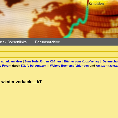
ts / Börsenlinks
Forumsarchive
 autark am Meer
|
Zum Tode Jürgen Küßners
|
Bücher vom Kopp-Verlag |
Datenschut
be Forum
durch
Käufe bei Amazon
! |
Weitere Buchempfehlungen
und
Amazonnavigat
wieder verkackt....kT