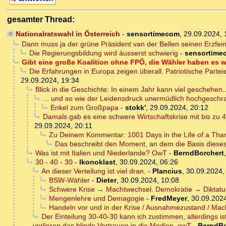
gesamter Thread:
Nationalratswahl in Österreich
-
sensortimecom
,
29.09.2024,
Dann muss ja der grüne Präsident van der Bellen seinen Erzfein
Die Regierungsbildung wird äusserst schwierig
-
sensortime
Gibt eine große Koalition ohne FPÖ, die Wähler haben es wi
Die Erfahrungen in Europa zeigen überall. Patriotische Part
29.09.2024, 19:34
Blick in die Geschichte: In einem Jahr kann viel geschehen..
... und so wie der Leidensdruck unermüdlich hochgeschrau
Enkel zum Großpapa
-
stokk'
,
29.09.2024, 20:12
Damals gab es eine schwere Wirtschaftskrise mit bis zu 4
29.09.2024, 20:11
Zu Deinem Kommentar: 1001 Days in the Life of a Tha
Das beschreibt den Moment, an dem die Basis dieses
Was ist mit Italien und Niederlande? OwT
-
BerndBorchert
30 - 40 - 30
-
Ikonoklast
,
30.09.2024, 06:26
An dieser Verteilung ist viel dran.
-
Plancius
,
30.09.2024,
BSW-Wähler
-
Dieter
,
30.09.2024, 10:08
Schwere Krise → Machtwechsel. Demokratie → Diktatu
Mengenlehre und Demagogie
-
FredMeyer
,
30.09.2024
Handeln vor und in der Krise / Ausnahmezustand / Mac
Der Einteilung 30-40-30 kann ich zustimmen, allerdings 
verlieren das blinde Vertrauen in die Medien. owT
-
BerndBo