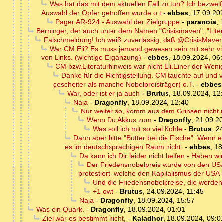
Was hat das mit dem aktuellen Fall zu tun? Ich bezwei
Auswahl der Opfer getroffen wurde o.t
-
ebbes
,
17.09.20
Pager AR-924 - Auswahl der Zielgruppe
-
paranoia
,
Berninger, der auch unter dem Namen "Crisismaven", "Literat
Falschmeldung! Ich weiß zuverlässig, daß @CrisisMaven 
War CM Eli? Es muss jemand gewesen sein mit sehr viel
von Links. (wichtige Ergänzung)
-
ebbes
,
18.09.2024, 06
CM bzw.Literaturhinweis war nicht Eli.Einer der Weni
Danke für die Richtigstellung. CM tauchte auf und 
gescheiter als manche Nobelpreisträger) o.T.
-
ebbes
War, oder ist er ja auch
-
Brutus
,
18.09.2024, 12
Naja
-
Dragonfly
,
18.09.2024, 12:40
Nur weiter so, komm aus dem Grinsen nicht 
Wenn Du Akkus zum
-
Dragonfly
,
21.09.2
Was soll ich mit so viel Kohle
-
Brutus
,
2
Dann aber bitte "Butter bei die Fische". Wenn e
es im deutschsprachigen Raum nicht.
-
ebbes
,
18
Da kann ich Dir leider nicht helfen - Haben wi
Der Friedensnobelpreis wurde von den USA 
protestiert, welche den Kapitalismus der USA n
Und die Friedensnobelpreise, die werden
+1 owt
-
Brutus
,
24.09.2024, 11:45
Naja
-
Dragonfly
,
18.09.2024, 15:57
Was ein Quark.
-
Dragonfly
,
18.09.2024, 01:01
Ziel war es bestimmt nicht,
-
Kaladhor
,
18.09.2024, 09:0