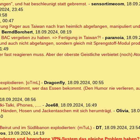
ngen", und hat beschleunigt statt gebremst.
-
sensortimecom
,
18.09.
2024, 23:45
3:58
, 00:47
ung Pager aus Taiwan nach Iran heimlich abgefangen, manipuliert un
-
BerndBorchert
,
18.09.2024, 08:19
 BAC vergeben zu haben. => Fertigung in Taiwan?!
-
paranoia
,
18.09.
 und auch nicht abgefangen, sondern gleich mit Sprengstoff-Modul prod
1:49
r fast reagieren muss. Aber der oberste Geistliche verbietet (noch) At
 explodieren. [oTmL]
-
Dragonfly
,
18.09.2024, 00:55
 Frauen) bestimmt, wer das Essen bekommt. (Den Humor nie verlieren,
18.09.2024, 08:56
-Talki, iPhones, ,....
-
Joe68
,
18.09.2024, 16:49
den Händen, Hosen und Jackentaschen mit sich herumträgt.
-
Olivia
,
18.0
40
Beirut und im Südlibanon explodierten: (mTuL)
-
DT
,
18.09.2024, 23:5
ros
,
19.09.2024, 14:19
bundenen und beworbene VPN-System das gleiche Problem haben?