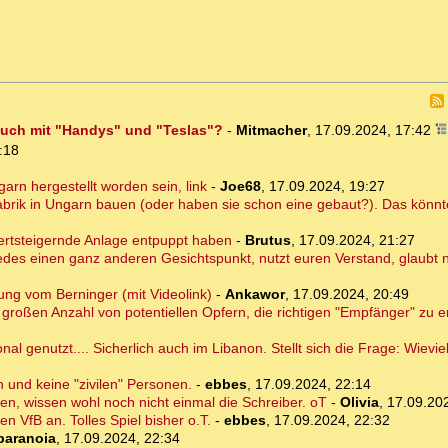
uch mit "Handys" und "Teslas"?
-
Mitmacher
,
17.09.2024, 17:42
:18
rn hergestellt worden sein, link
-
Joe68
,
17.09.2024, 19:27
abrik in Ungarn bauen (oder haben sie schon eine gebaut?). Das könnt
wertsteigernde Anlage entpuppt haben
-
Brutus
,
17.09.2024, 21:27
edes einen ganz anderen Gesichtspunkt, nutzt euren Verstand, glaubt n
ung vom Berninger (mit Videolink)
-
Ankawor
,
17.09.2024, 20:49
o großen Anzahl von potentiellen Opfern, die richtigen "Empfänger" zu e
l genutzt.... Sicherlich auch im Libanon. Stellt sich die Frage: Wiev
 und keine "zivilen" Personen.
-
ebbes
,
17.09.2024, 22:14
en, wissen wohl noch nicht einmal die Schreiber. oT
-
Olivia
,
17.09.20
n VfB an. Tolles Spiel bisher o.T.
-
ebbes
,
17.09.2024, 22:32
paranoia
,
17.09.2024, 22:34