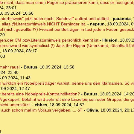
fle nicht, dass man einen Pager so präparieren kann, dass er hochgeht
24, 23:01
18.09.2024, 10:56
urhinweis" jetzt auch noch "Sundevil" auftrat und auftritt
-
paranoia
,
alias @Literaturhinweis NICHT Berninger ist.
-
neptun
,
18.09.2024, 0
 (nicht gewollter!?) Freizeit bei Beiträgen in fast jedem Faden gespi
:20
gen,der CM bzw.Literaturhinweis persönlich kennt ist
-
Illusion
,
18.09.
verschwand wie symbolisch(!) Jack the Ripper (Unerkannt, rätselhaft füh
,
18.09.2024, 08:17
:03
mehr raus!
-
Brutus
,
18.09.2024, 13:58
024, 23:40
4.09.2024, 11:43
r wirklich ein Nobelpreisträger war/ist, nenne uns den Klarnamen. So v
.09.2024, 12:47
r bereits eine Nobelpreis-Kontraindikation?
-
Brutus
,
18.09.2024, 14:2
gekapert. Belohnt wird sehr oft eine Einzelperson oder Gruppe, die 
icht unterstützt.
-
ebbes
,
18.09.2024, 14:57
 auch schon mal im Voraus vergeben..... oT
-
Olivia
,
18.09.2024, 20:1
1