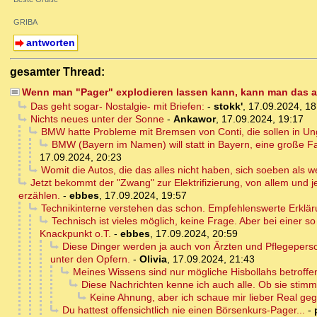
GRIBA
antworten
gesamter Thread:
Wenn man "Pager" explodieren lassen kann, kann man das a
Das geht sogar- Nostalgie- mit Briefen:
-
stokk'
,
17.09.2024, 18
Nichts neues unter der Sonne
-
Ankawor
,
17.09.2024, 19:17
BMW hatte Probleme mit Bremsen von Conti, die sollen in Unga
BMW (Bayern im Namen) will statt in Bayern, eine große F
17.09.2024, 20:23
Womit die Autos, die das alles nicht haben, sich soeben als 
Jetzt bekommt der "Zwang" zur Elektrifizierung, von allem und j
erzählen.
-
ebbes
,
17.09.2024, 19:57
Technikinterne verstehen das schon. Empfehlenswerte Erklär
Technisch ist vieles möglich, keine Frage. Aber bei einer s
Knackpunkt o.T.
-
ebbes
,
17.09.2024, 20:59
Diese Dinger werden ja auch von Ärzten und Pflegepersona
unter den Opfern.
-
Olivia
,
17.09.2024, 21:43
Meines Wissens sind nur mögliche Hisbollahs betroffen
Diese Nachrichten kenne ich auch alle. Ob sie stimm
Keine Ahnung, aber ich schaue mir lieber Real gege
Du hattest offensichtlich nie einen Börsenkurs-Pager...
-