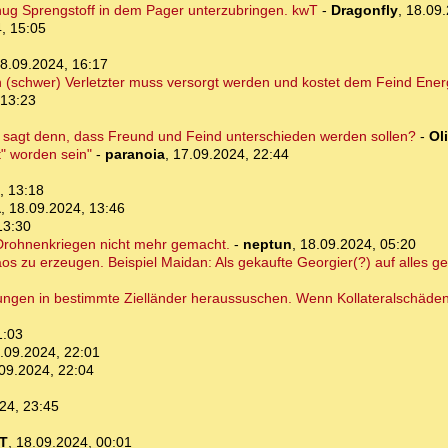
nug Sprengstoff in dem Pager unterzubringen. kwT
-
Dragonfly
,
18.09.
, 15:05
8.09.2024, 16:17
 Ein (schwer) Verletzter muss versorgt werden und kostet dem Feind Ene
 13:23
r sagt denn, dass Freund und Feind unterschieden werden sollen?
-
Ol
" worden sein"
-
paranoia
,
17.09.2024, 22:44
, 13:18
a
,
18.09.2024, 13:46
13:30
Drohnenkriegen nicht mehr gemacht.
-
neptun
,
18.09.2024, 05:20
aos zu erzeugen. Beispiel Maidan: Als gekaufte Georgier(?) auf alles 
ngen in bestimmte Zielländer heraussuschen. Wenn Kollateralschäden 
1:03
.09.2024, 22:01
09.2024, 22:04
24, 23:45
T
,
18.09.2024, 00:01