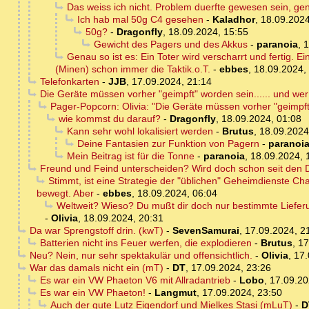
Das weiss ich nicht. Problem duerfte gewesen sein, ge
Ich hab mal 50g C4 gesehen
-
Kaladhor
,
18.09.2024
50g?
-
Dragonfly
,
18.09.2024, 15:55
Gewicht des Pagers und des Akkus
-
paranoia
,
1
Genau so ist es: Ein Toter wird verscharrt und fertig.
(Minen) schon immer die Taktik.o.T.
-
ebbes
,
18.09.2024,
Telefonkarten
-
JJB
,
17.09.2024, 21:14
Die Geräte müssen vorher "geimpft" worden sein...... und we
Pager-Popcorn: Olivia: "Die Geräte müssen vorher "geimpft
wie kommst du darauf?
-
Dragonfly
,
18.09.2024, 01:08
Kann sehr wohl lokalisiert werden
-
Brutus
,
18.09.2024
Deine Fantasien zur Funktion von Pagern
-
paranoi
Mein Beitrag ist für die Tonne
-
paranoia
,
18.09.2024, 
Freund und Feind unterscheiden? Wird doch schon seit den 
Stimmt, ist eine Strategie der "üblichen" Geheimdienste Ch
bewegt. Aber
-
ebbes
,
18.09.2024, 06:04
Weltweit? Wieso? Du mußt dir doch nur bestimmte Lieferu
-
Olivia
,
18.09.2024, 20:31
Da war Sprengstoff drin. (kwT)
-
SevenSamurai
,
17.09.2024, 2
Batterien nicht ins Feuer werfen, die explodieren
-
Brutus
,
17
Neu? Nein, nur sehr spektakulär und offensichtlich.
-
Olivia
,
17.
War das damals nicht ein (mT)
-
DT
,
17.09.2024, 23:26
Es war ein VW Phaeton V6 mit Allradantrieb
-
Lobo
,
17.09.20
Es war ein VW Phaeton!
-
Langmut
,
17.09.2024, 23:50
Auch der gute Lutz Eigendorf und Mielkes Stasi (mLuT)
-
D