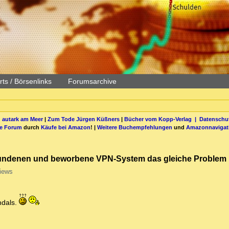
ts / Börsenlinks
Forumsarchive
 autark am Meer
|
Zum Tode Jürgen Küßners
|
Bücher vom Kopp-Verlag |
Datenschut
be Forum
durch
Käufe bei Amazon
! |
Weitere Buchempfehlungen
und
Amazonnavigat
rbundenen und beworbene VPN-System das gleiche Problem
iews
ndals.