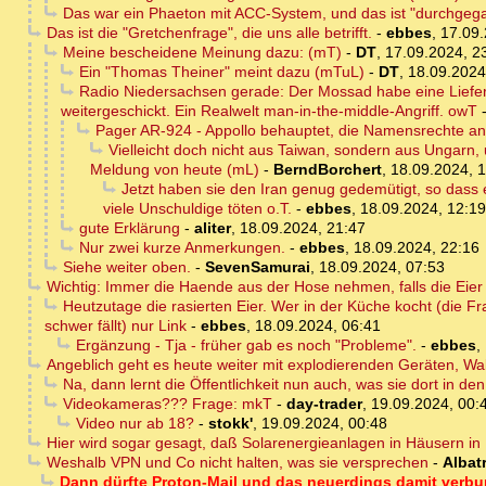
Das war ein Phaeton mit ACC-System, und das ist "durchgega
Das ist die "Gretchenfrage", die uns alle betrifft.
-
ebbes
,
17.09.
Meine bescheidene Meinung dazu: (mT)
-
DT
,
17.09.2024, 2
Ein "Thomas Theiner" meint dazu (mTuL)
-
DT
,
18.09.2024
Radio Niedersachsen gerade: Der Mossad habe eine Liefer
weitergeschickt. Ein Realwelt man-in-the-middle-Angriff. owT
Pager AR-924 - Appollo behauptet, die Namensrechte an
Vielleicht doch nicht aus Taiwan, sondern aus Ungarn,
Meldung von heute (mL)
-
BerndBorchert
,
18.09.2024, 1
Jetzt haben sie den Iran genug gedemütigt, so dass e
viele Unschuldige töten o.T.
-
ebbes
,
18.09.2024, 12:19
gute Erklärung
-
aliter
,
18.09.2024, 21:47
Nur zwei kurze Anmerkungen.
-
ebbes
,
18.09.2024, 22:16
Siehe weiter oben.
-
SevenSamurai
,
18.09.2024, 07:53
Wichtig: Immer die Haende aus der Hose nehmen, falls die Eier
Heutzutage die rasierten Eier. Wer in der Küche kocht (die
schwer fällt) nur Link
-
ebbes
,
18.09.2024, 06:41
Ergänzung - Tja - früher gab es noch "Probleme".
-
ebbes
,
Angeblich geht es heute weiter mit explodierenden Geräten, Walki
Na, dann lernt die Öffentlichkeit nun auch, was sie dort in 
Videokameras??? Frage: mkT
-
day-trader
,
19.09.2024, 00:
Video nur ab 18?
-
stokk'
,
19.09.2024, 00:48
Hier wird sogar gesagt, daß Solarenergieanlagen in Häusern in 
Weshalb VPN und Co nicht halten, was sie versprechen
-
Albat
Dann dürfte Proton-Mail und das neuerdings damit ver