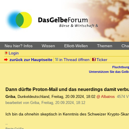
Neu hier? Infos
Wissen
Elliott-Wellen
Themen
Char
Login
zurück zur Hauptseite
in Thread öffnen
Ticker
Fluchtburg
Unterstützen Sie das Gel
Dann dürfte Proton-Mail und das neuerdings damit ve
Griba
,
Dunkeldeutschland
,
Freitag, 20.09.2024, 18:02
@ Albatros
4574 V
bearbeitet von Griba, Freitag, 20.09.2024, 18:12
Ich bin da ohnehin skeptisch in Kenntnis des Schweizer Krypto-Ska
--
Beste Grüße