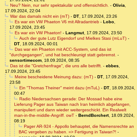
Neu? Nein, nur sehr spektakulär und offensichtlich.
-
Olivia
,
17.09.2024, 22:04
War das damals nicht ein (mT)
-
DT
,
17.09.2024, 23:26
Es war ein VW Phaeton V6 mit Allradantrieb
-
Lobo
,
17.09.2024, 23:45
Es war ein VW Phaeton!
-
Langmut
,
17.09.2024, 23:50
Auch der gute Lutz Eigendorf und Mielkes Stasi (mLuT)
-
DT
,
18.09.2024, 00:01
Das war ein Phaeton mit ACC-System, und das ist
"durchgegangen", und hat beschleunigt statt gebremst.
-
sensortimecom
,
18.09.2024, 08:35
Das ist die "Gretchenfrage", die uns alle betrifft.
-
ebbes
,
17.09.2024, 23:45
Meine bescheidene Meinung dazu: (mT)
-
DT
,
17.09.2024,
23:58
Ein "Thomas Theiner" meint dazu (mTuL)
-
DT
,
18.09.2024,
00:47
Radio Niedersachsen gerade: Der Mossad habe eine
Lieferung Pager aus Taiwan nach Iran heimlich abgefangen,
manipuliert und dann wieder weitergeschickt. Ein Realwelt
man-in-the-middle-Angriff. owT
-
BerndBorchert
,
18.09.2024,
08:19
Pager AR-924 - Appollo behauptet, die Namensrechte an
BAC vergeben zu haben. => Fertigung in Taiwan?!
-