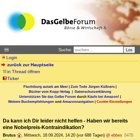
Suche:
Los
Login
zurück zur Hauptseite
in Thread öffnen
Ticker
Fluchtburg autark am Meer
|
Zum Tode Jürgen Küßners
|
Bücher vom Kopp-Verlag |
Datenschutzerklärung
Unterstützen Sie das Gelbe Forum
durch
Käufe bei Amazon
! |
Weitere Buchempfehlungen
und
Amazonnavigation
|
Cookie-Einstellungen
Da kann ich Dir leider nicht helfen - Haben wir bereits
eine Nobelpreis-Kontraindikation?
Brutus
,
Mittwoch, 18.09.2024, 14:20
(vor 688 Tagen)
@ ebbes
5470