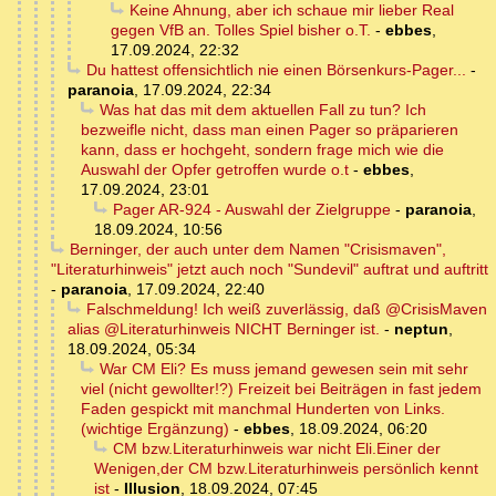
Keine Ahnung, aber ich schaue mir lieber Real
gegen VfB an. Tolles Spiel bisher o.T.
-
ebbes
,
17.09.2024, 22:32
Du hattest offensichtlich nie einen Börsenkurs-Pager...
-
paranoia
,
17.09.2024, 22:34
Was hat das mit dem aktuellen Fall zu tun? Ich
bezweifle nicht, dass man einen Pager so präparieren
kann, dass er hochgeht, sondern frage mich wie die
Auswahl der Opfer getroffen wurde o.t
-
ebbes
,
17.09.2024, 23:01
Pager AR-924 - Auswahl der Zielgruppe
-
paranoia
,
18.09.2024, 10:56
Berninger, der auch unter dem Namen "Crisismaven",
"Literaturhinweis" jetzt auch noch "Sundevil" auftrat und auftritt
-
paranoia
,
17.09.2024, 22:40
Falschmeldung! Ich weiß zuverlässig, daß @CrisisMaven
alias @Literaturhinweis NICHT Berninger ist.
-
neptun
,
18.09.2024, 05:34
War CM Eli? Es muss jemand gewesen sein mit sehr
viel (nicht gewollter!?) Freizeit bei Beiträgen in fast jedem
Faden gespickt mit manchmal Hunderten von Links.
(wichtige Ergänzung)
-
ebbes
,
18.09.2024, 06:20
CM bzw.Literaturhinweis war nicht Eli.Einer der
Wenigen,der CM bzw.Literaturhinweis persönlich kennt
ist
-
Illusion
,
18.09.2024, 07:45