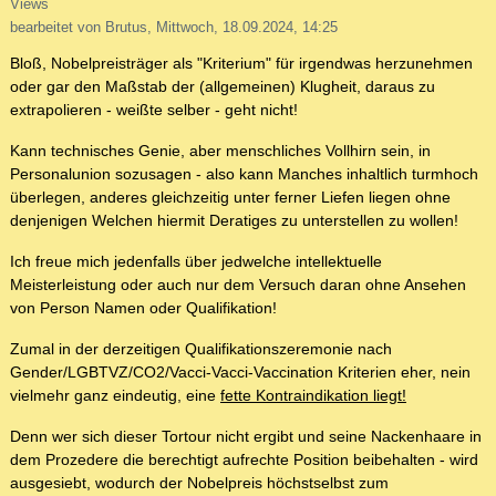
Views
bearbeitet von Brutus, Mittwoch, 18.09.2024, 14:25
Bloß, Nobelpreisträger als "Kriterium" für irgendwas herzunehmen
oder gar den Maßstab der (allgemeinen) Klugheit, daraus zu
extrapolieren - weißte selber - geht nicht!
Kann technisches Genie, aber menschliches Vollhirn sein, in
Personalunion sozusagen - also kann Manches inhaltlich turmhoch
überlegen, anderes gleichzeitig unter ferner Liefen liegen ohne
denjenigen Welchen hiermit Deratiges zu unterstellen zu wollen!
Ich freue mich jedenfalls über jedwelche intellektuelle
Meisterleistung oder auch nur dem Versuch daran ohne Ansehen
von Person Namen oder Qualifikation!
Zumal in der derzeitigen Qualifikationszeremonie nach
Gender/LGBTVZ/CO2/Vacci-Vacci-Vaccination Kriterien eher, nein
vielmehr ganz eindeutig, eine
fette Kontraindikation liegt!
Denn wer sich dieser Tortour nicht ergibt und seine Nackenhaare in
dem Prozedere die berechtigt aufrechte Position beibehalten - wird
ausgesiebt, wodurch der Nobelpreis höchstselbst zum