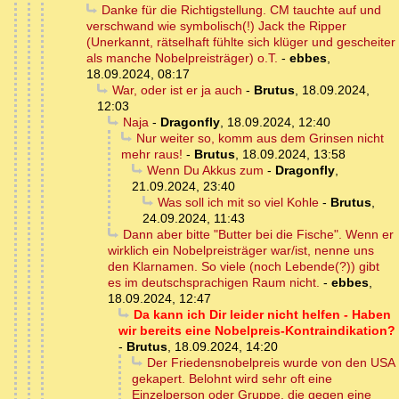
Danke für die Richtigstellung. CM tauchte auf und
verschwand wie symbolisch(!) Jack the Ripper
(Unerkannt, rätselhaft fühlte sich klüger und gescheiter
als manche Nobelpreisträger) o.T.
-
ebbes
,
18.09.2024, 08:17
War, oder ist er ja auch
-
Brutus
,
18.09.2024,
12:03
Naja
-
Dragonfly
,
18.09.2024, 12:40
Nur weiter so, komm aus dem Grinsen nicht
mehr raus!
-
Brutus
,
18.09.2024, 13:58
Wenn Du Akkus zum
-
Dragonfly
,
21.09.2024, 23:40
Was soll ich mit so viel Kohle
-
Brutus
,
24.09.2024, 11:43
Dann aber bitte "Butter bei die Fische". Wenn er
wirklich ein Nobelpreisträger war/ist, nenne uns
den Klarnamen. So viele (noch Lebende(?)) gibt
es im deutschsprachigen Raum nicht.
-
ebbes
,
18.09.2024, 12:47
Da kann ich Dir leider nicht helfen - Haben
wir bereits eine Nobelpreis-Kontraindikation?
-
Brutus
,
18.09.2024, 14:20
Der Friedensnobelpreis wurde von den USA
gekapert. Belohnt wird sehr oft eine
Einzelperson oder Gruppe, die gegen eine