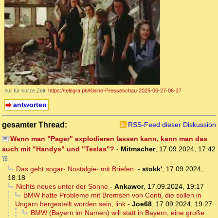
nur für kurze Zeit:
https://telegra.ph/Kleine-Presseschau-2025-06-27-06-27
antworten
gesamter Thread:
RSS-Feed dieser Diskussion
Wenn man "Pager" explodieren lassen kann, kann man das
auch mit "Handys" und "Teslas"?
-
Mitmacher
,
17.09.2024, 17:42
Das geht sogar- Nostalgie- mit Briefen:
-
stokk'
,
17.09.2024,
18:18
Nichts neues unter der Sonne
-
Ankawor
,
17.09.2024, 19:17
BMW hatte Probleme mit Bremsen von Conti, die sollen in
Ungarn hergestellt worden sein, link
-
Joe68
,
17.09.2024, 19:27
BMW (Bayern im Namen) will statt in Bayern, eine große