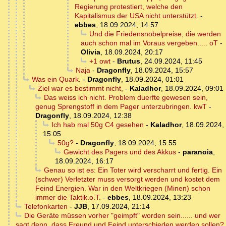
Regierung protestiert, welche den
Kapitalismus der USA nicht unterstützt.
-
ebbes
,
18.09.2024, 14:57
Und die Friedensnobelpreise, die werden
auch schon mal im Voraus vergeben..... oT
-
Olivia
,
18.09.2024, 20:17
+1 owt
-
Brutus
,
24.09.2024, 11:45
Naja
-
Dragonfly
,
18.09.2024, 15:57
Was ein Quark.
-
Dragonfly
,
18.09.2024, 01:01
Ziel war es bestimmt nicht,
-
Kaladhor
,
18.09.2024, 09:01
Das weiss ich nicht. Problem duerfte gewesen sein,
genug Sprengstoff in dem Pager unterzubringen. kwT
-
Dragonfly
,
18.09.2024, 12:38
Ich hab mal 50g C4 gesehen
-
Kaladhor
,
18.09.2024,
15:05
50g?
-
Dragonfly
,
18.09.2024, 15:55
Gewicht des Pagers und des Akkus
-
paranoia
,
18.09.2024, 16:17
Genau so ist es: Ein Toter wird verscharrt und fertig. Ein
(schwer) Verletzter muss versorgt werden und kostet dem
Feind Energien. War in den Weltkriegen (Minen) schon
immer die Taktik.o.T.
-
ebbes
,
18.09.2024, 13:23
Telefonkarten
-
JJB
,
17.09.2024, 21:14
Die Geräte müssen vorher "geimpft" worden sein...... und wer
sagt denn, dass Freund und Feind unterschieden werden sollen?