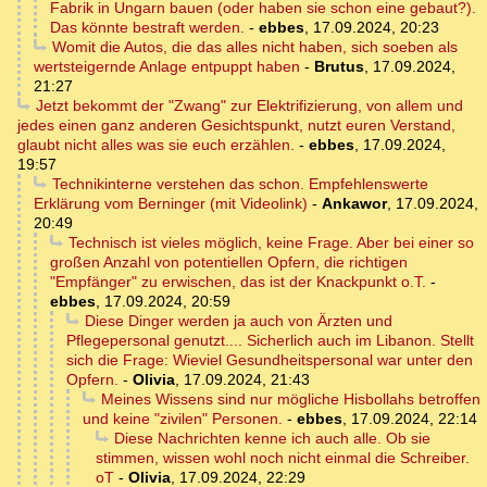
Fabrik in Ungarn bauen (oder haben sie schon eine gebaut?).
Das könnte bestraft werden.
-
ebbes
,
17.09.2024, 20:23
Womit die Autos, die das alles nicht haben, sich soeben als
wertsteigernde Anlage entpuppt haben
-
Brutus
,
17.09.2024,
21:27
Jetzt bekommt der "Zwang" zur Elektrifizierung, von allem und
jedes einen ganz anderen Gesichtspunkt, nutzt euren Verstand,
glaubt nicht alles was sie euch erzählen.
-
ebbes
,
17.09.2024,
19:57
Technikinterne verstehen das schon. Empfehlenswerte
Erklärung vom Berninger (mit Videolink)
-
Ankawor
,
17.09.2024,
20:49
Technisch ist vieles möglich, keine Frage. Aber bei einer so
großen Anzahl von potentiellen Opfern, die richtigen
"Empfänger" zu erwischen, das ist der Knackpunkt o.T.
-
ebbes
,
17.09.2024, 20:59
Diese Dinger werden ja auch von Ärzten und
Pflegepersonal genutzt.... Sicherlich auch im Libanon. Stellt
sich die Frage: Wieviel Gesundheitspersonal war unter den
Opfern.
-
Olivia
,
17.09.2024, 21:43
Meines Wissens sind nur mögliche Hisbollahs betroffen
und keine "zivilen" Personen.
-
ebbes
,
17.09.2024, 22:14
Diese Nachrichten kenne ich auch alle. Ob sie
stimmen, wissen wohl noch nicht einmal die Schreiber.
oT
-
Olivia
,
17.09.2024, 22:29