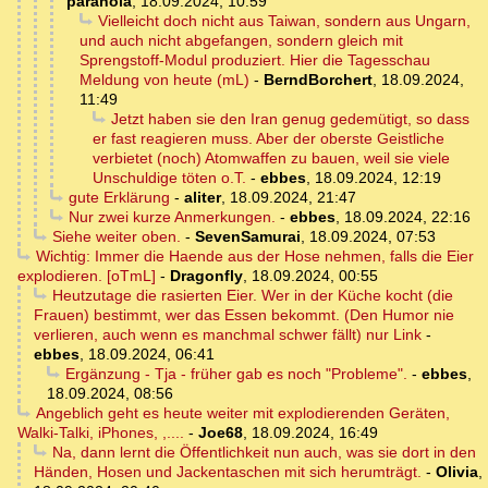
paranoia
,
18.09.2024, 10:59
Vielleicht doch nicht aus Taiwan, sondern aus Ungarn,
und auch nicht abgefangen, sondern gleich mit
Sprengstoff-Modul produziert. Hier die Tagesschau
Meldung von heute (mL)
-
BerndBorchert
,
18.09.2024,
11:49
Jetzt haben sie den Iran genug gedemütigt, so dass
er fast reagieren muss. Aber der oberste Geistliche
verbietet (noch) Atomwaffen zu bauen, weil sie viele
Unschuldige töten o.T.
-
ebbes
,
18.09.2024, 12:19
gute Erklärung
-
aliter
,
18.09.2024, 21:47
Nur zwei kurze Anmerkungen.
-
ebbes
,
18.09.2024, 22:16
Siehe weiter oben.
-
SevenSamurai
,
18.09.2024, 07:53
Wichtig: Immer die Haende aus der Hose nehmen, falls die Eier
explodieren. [oTmL]
-
Dragonfly
,
18.09.2024, 00:55
Heutzutage die rasierten Eier. Wer in der Küche kocht (die
Frauen) bestimmt, wer das Essen bekommt. (Den Humor nie
verlieren, auch wenn es manchmal schwer fällt) nur Link
-
ebbes
,
18.09.2024, 06:41
Ergänzung - Tja - früher gab es noch "Probleme".
-
ebbes
,
18.09.2024, 08:56
Angeblich geht es heute weiter mit explodierenden Geräten,
Walki-Talki, iPhones, ,....
-
Joe68
,
18.09.2024, 16:49
Na, dann lernt die Öffentlichkeit nun auch, was sie dort in den
Händen, Hosen und Jackentaschen mit sich herumträgt.
-
Olivia
,