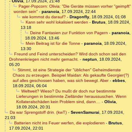
-
Olivia
,
17.09.2024, 21:48
Pager-Popcorn: Olivia: "Die Geräte müssen vorher "geimpft"
worden sein"
-
paranoia
,
17.09.2024, 22:44
wie kommst du darauf?
-
Dragonfly
,
18.09.2024, 01:08
Kann sehr wohl lokalisiert werden
-
Brutus
,
18.09.2024,
13:18
Deine Fantasien zur Funktion von Pagern
-
paranoia
,
18.09.2024, 13:46
Mein Beitrag ist für die Tonne
-
paranoia
,
18.09.2024,
13:30
Freund und Feind unterscheiden? Wird doch schon seit den
Drohnenkriegen nicht mehr gemacht.
-
neptun
,
18.09.2024,
05:20
Stimmt, ist eine Strategie der "üblichen" Geheimdienste
Chaos zu erzeugen. Beispiel Maidan: Als gekaufte Georgier(?)
auf alles geschossen haben, was sich bewegt. Aber
-
ebbes
,
18.09.2024, 06:04
Weltweit? Wieso? Du mußt dir doch nur bestimmte
Lieferungen in bestimmte Zielländer heraussuschen. Wenn
Kollateralschäden kein Problem sind, dann....
-
Olivia
,
18.09.2024, 20:31
Da war Sprengstoff drin. (kwT)
-
SevenSamurai
,
17.09.2024,
21:03
Batterien nicht ins Feuer werfen, die explodieren
-
Brutus
,
17.09.2024, 22:01