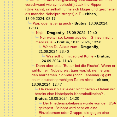
verschwand wie symbolisch(!) Jack the Ripper
(Unerkannt, rätselhaft fühlte sich klüger und gescheiter
als manche Nobelpreisträger) o.T.
-
ebbes
,
18.09.2024, 08:17
War, oder ist er ja auch
-
Brutus
,
18.09.2024,
12:03
Naja
-
Dragonfly
,
18.09.2024, 12:40
Nur weiter so, komm aus dem Grinsen nicht
mehr raus!
-
Brutus
,
18.09.2024, 13:58
Wenn Du Akkus zum
-
Dragonfly
,
21.09.2024, 23:40
Was soll ich mit so viel Kohle
-
Brutus
,
24.09.2024, 11:43
Dann aber bitte "Butter bei die Fische". Wenn er
wirklich ein Nobelpreisträger war/ist, nenne uns
den Klarnamen. So viele (noch Lebende(?)) gibt
es im deutschsprachigen Raum nicht.
-
ebbes
,
18.09.2024, 12:47
Da kann ich Dir leider nicht helfen - Haben wir
bereits eine Nobelpreis-Kontraindikation?
-
Brutus
,
18.09.2024, 14:20
Der Friedensnobelpreis wurde von den USA
gekapert. Belohnt wird sehr oft eine
Einzelperson oder Gruppe, die gegen eine