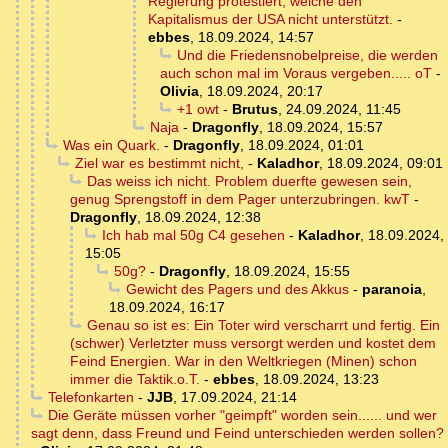
Regierung protestiert, welche den
Kapitalismus der USA nicht unterstützt.
-
ebbes
,
18.09.2024, 14:57
Und die Friedensnobelpreise, die werden
auch schon mal im Voraus vergeben..... oT
-
Olivia
,
18.09.2024, 20:17
+1 owt
-
Brutus
,
24.09.2024, 11:45
Naja
-
Dragonfly
,
18.09.2024, 15:57
Was ein Quark.
-
Dragonfly
,
18.09.2024, 01:01
Ziel war es bestimmt nicht,
-
Kaladhor
,
18.09.2024, 09:01
Das weiss ich nicht. Problem duerfte gewesen sein,
genug Sprengstoff in dem Pager unterzubringen. kwT
-
Dragonfly
,
18.09.2024, 12:38
Ich hab mal 50g C4 gesehen
-
Kaladhor
,
18.09.2024,
15:05
50g?
-
Dragonfly
,
18.09.2024, 15:55
Gewicht des Pagers und des Akkus
-
paranoia
,
18.09.2024, 16:17
Genau so ist es: Ein Toter wird verscharrt und fertig. Ein
(schwer) Verletzter muss versorgt werden und kostet dem
Feind Energien. War in den Weltkriegen (Minen) schon
immer die Taktik.o.T.
-
ebbes
,
18.09.2024, 13:23
Telefonkarten
-
JJB
,
17.09.2024, 21:14
Die Geräte müssen vorher "geimpft" worden sein...... und wer
sagt denn, dass Freund und Feind unterschieden werden sollen?