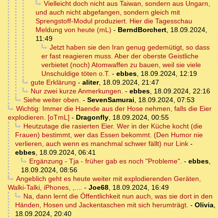
Vielleicht doch nicht aus Taiwan, sondern aus Ungarn,
und auch nicht abgefangen, sondern gleich mit
Sprengstoff-Modul produziert. Hier die Tagesschau
Meldung von heute (mL)
-
BerndBorchert
,
18.09.2024,
11:49
Jetzt haben sie den Iran genug gedemütigt, so dass
er fast reagieren muss. Aber der oberste Geistliche
verbietet (noch) Atomwaffen zu bauen, weil sie viele
Unschuldige töten o.T.
-
ebbes
,
18.09.2024, 12:19
gute Erklärung
-
aliter
,
18.09.2024, 21:47
Nur zwei kurze Anmerkungen.
-
ebbes
,
18.09.2024, 22:16
Siehe weiter oben.
-
SevenSamurai
,
18.09.2024, 07:53
Wichtig: Immer die Haende aus der Hose nehmen, falls die Eier
explodieren. [oTmL]
-
Dragonfly
,
18.09.2024, 00:55
Heutzutage die rasierten Eier. Wer in der Küche kocht (die
Frauen) bestimmt, wer das Essen bekommt. (Den Humor nie
verlieren, auch wenn es manchmal schwer fällt) nur Link
-
ebbes
,
18.09.2024, 06:41
Ergänzung - Tja - früher gab es noch "Probleme".
-
ebbes
,
18.09.2024, 08:56
Angeblich geht es heute weiter mit explodierenden Geräten,
Walki-Talki, iPhones, ,....
-
Joe68
,
18.09.2024, 16:49
Na, dann lernt die Öffentlichkeit nun auch, was sie dort in den
Händen, Hosen und Jackentaschen mit sich herumträgt.
-
Olivia
,
18.09.2024, 20:40