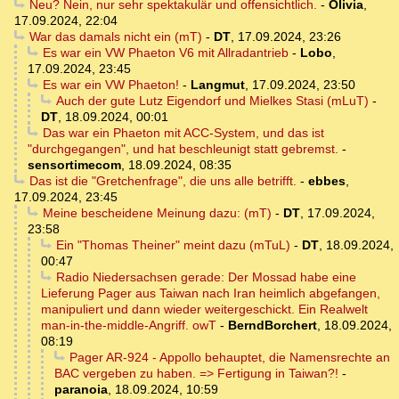
Neu? Nein, nur sehr spektakulär und offensichtlich.
-
Olivia
,
17.09.2024, 22:04
War das damals nicht ein (mT)
-
DT
,
17.09.2024, 23:26
Es war ein VW Phaeton V6 mit Allradantrieb
-
Lobo
,
17.09.2024, 23:45
Es war ein VW Phaeton!
-
Langmut
,
17.09.2024, 23:50
Auch der gute Lutz Eigendorf und Mielkes Stasi (mLuT)
-
DT
,
18.09.2024, 00:01
Das war ein Phaeton mit ACC-System, und das ist
"durchgegangen", und hat beschleunigt statt gebremst.
-
sensortimecom
,
18.09.2024, 08:35
Das ist die "Gretchenfrage", die uns alle betrifft.
-
ebbes
,
17.09.2024, 23:45
Meine bescheidene Meinung dazu: (mT)
-
DT
,
17.09.2024,
23:58
Ein "Thomas Theiner" meint dazu (mTuL)
-
DT
,
18.09.2024,
00:47
Radio Niedersachsen gerade: Der Mossad habe eine
Lieferung Pager aus Taiwan nach Iran heimlich abgefangen,
manipuliert und dann wieder weitergeschickt. Ein Realwelt
man-in-the-middle-Angriff. owT
-
BerndBorchert
,
18.09.2024,
08:19
Pager AR-924 - Appollo behauptet, die Namensrechte an
BAC vergeben zu haben. => Fertigung in Taiwan?!
-
paranoia
,
18.09.2024, 10:59