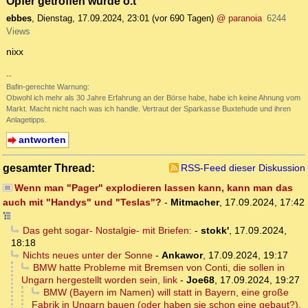
Opfer getroffen wurde o.t
ebbes
,
Dienstag, 17.09.2024, 23:01
(vor 690 Tagen)
@ paranoia
6244
Views
nixx
--
Bafin-gerechte Warnung:
Obwohl ich mehr als 30 Jahre Erfahrung an der Börse habe, habe ich keine Ahnung vom
Markt. Macht nicht nach was ich handle. Vertraut der Sparkasse Buxtehude und ihren
Anlagetipps.
antworten
gesamter Thread:
RSS-Feed dieser Diskussion
Wenn man "Pager" explodieren lassen kann, kann man das
auch mit "Handys" und "Teslas"?
-
Mitmacher
,
17.09.2024, 17:42
Das geht sogar- Nostalgie- mit Briefen:
-
stokk'
,
17.09.2024,
18:18
Nichts neues unter der Sonne
-
Ankawor
,
17.09.2024, 19:17
BMW hatte Probleme mit Bremsen von Conti, die sollen in
Ungarn hergestellt worden sein, link
-
Joe68
,
17.09.2024, 19:27
BMW (Bayern im Namen) will statt in Bayern, eine große
Fabrik in Ungarn bauen (oder haben sie schon eine gebaut?).