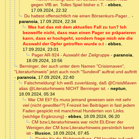
gegen VfB an. Tolles Spiel bisher o.T.
-
ebbes
,
17.09.2024, 22:32
Du hattest offensichtlich nie einen Börsenkurs-Pager...
-
paranoia
,
17.09.2024, 22:34
Was hat das mit dem aktuellen Fall zu tun? Ich
bezweifle nicht, dass man einen Pager so präparieren
kann, dass er hochgeht, sondern frage mich wie die
Auswahl der Opfer getroffen wurde o.t
-
ebbes
,
17.09.2024, 23:01
Pager AR-924 - Auswahl der Zielgruppe
-
paranoia
,
18.09.2024, 10:56
Berninger, der auch unter dem Namen "Crisismaven",
"Literaturhinweis" jetzt auch noch "Sundevil" auftrat und auftritt
-
paranoia
,
17.09.2024, 22:40
Falschmeldung! Ich weiß zuverlässig, daß @CrisisMaven
alias @Literaturhinweis NICHT Berninger ist.
-
neptun
,
18.09.2024, 05:34
War CM Eli? Es muss jemand gewesen sein mit sehr
viel (nicht gewollter!?) Freizeit bei Beiträgen in fast jedem
Faden gespickt mit manchmal Hunderten von Links.
(wichtige Ergänzung)
-
ebbes
,
18.09.2024, 06:20
CM bzw.Literaturhinweis war nicht Eli.Einer der
Wenigen,der CM bzw.Literaturhinweis persönlich kennt
ist
-
Illusion
,
18.09.2024, 07:45
Danke für die Richtigstellung. CM tauchte auf und