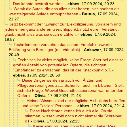
Das könnte bestraft werden.
-
ebbes
,
17.09.2024, 20:23
Womit die Autos, die das alles nicht haben, sich soeben als
wertsteigernde Anlage entpuppt haben
-
Brutus
,
17.09.2024,
21:27
Jetzt bekommt der "Zwang" zur Elektrifizierung, von allem und
jedes einen ganz anderen Gesichtspunkt, nutzt euren Verstand,
glaubt nicht alles was sie euch erzählen.
-
ebbes
,
17.09.2024,
19:57
Technikinterne verstehen das schon. Empfehlenswerte
Erklärung vom Berninger (mit Videolink)
-
Ankawor
,
17.09.2024,
20:49
Technisch ist vieles möglich, keine Frage. Aber bei einer so
großen Anzahl von potentiellen Opfern, die richtigen
"Empfänger" zu erwischen, das ist der Knackpunkt o.T.
-
ebbes
,
17.09.2024, 20:59
Diese Dinger werden ja auch von Ärzten und
Pflegepersonal genutzt.... Sicherlich auch im Libanon. Stellt
sich die Frage: Wieviel Gesundheitspersonal war unter den
Opfern.
-
Olivia
,
17.09.2024, 21:43
Meines Wissens sind nur mögliche Hisbollahs betroffen
und keine "zivilen" Personen.
-
ebbes
,
17.09.2024, 22:14
Diese Nachrichten kenne ich auch alle. Ob sie
stimmen, wissen wohl noch nicht einmal die Schreiber.
oT
-
Olivia
,
17.09.2024, 22:29
Keine Ahnung, aber ich schaue mir lieber Real