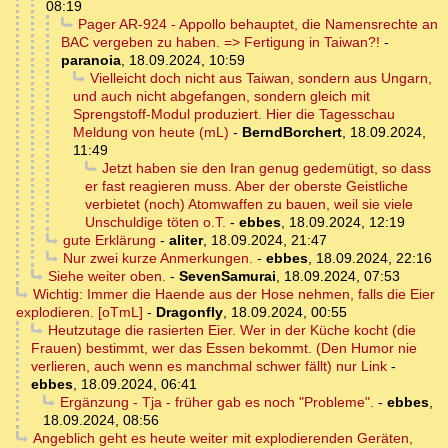
08:19
Pager AR-924 - Appollo behauptet, die Namensrechte an
BAC vergeben zu haben. => Fertigung in Taiwan?!
-
paranoia
,
18.09.2024, 10:59
Vielleicht doch nicht aus Taiwan, sondern aus Ungarn,
und auch nicht abgefangen, sondern gleich mit
Sprengstoff-Modul produziert. Hier die Tagesschau
Meldung von heute (mL)
-
BerndBorchert
,
18.09.2024,
11:49
Jetzt haben sie den Iran genug gedemütigt, so dass
er fast reagieren muss. Aber der oberste Geistliche
verbietet (noch) Atomwaffen zu bauen, weil sie viele
Unschuldige töten o.T.
-
ebbes
,
18.09.2024, 12:19
gute Erklärung
-
aliter
,
18.09.2024, 21:47
Nur zwei kurze Anmerkungen.
-
ebbes
,
18.09.2024, 22:16
Siehe weiter oben.
-
SevenSamurai
,
18.09.2024, 07:53
Wichtig: Immer die Haende aus der Hose nehmen, falls die Eier
explodieren. [oTmL]
-
Dragonfly
,
18.09.2024, 00:55
Heutzutage die rasierten Eier. Wer in der Küche kocht (die
Frauen) bestimmt, wer das Essen bekommt. (Den Humor nie
verlieren, auch wenn es manchmal schwer fällt) nur Link
-
ebbes
,
18.09.2024, 06:41
Ergänzung - Tja - früher gab es noch "Probleme".
-
ebbes
,
18.09.2024, 08:56
Angeblich geht es heute weiter mit explodierenden Geräten,