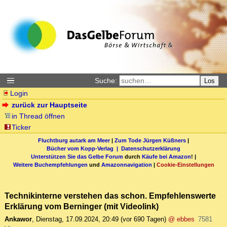
Suche:
Los
Login
zurück zur Hauptseite
in Thread öffnen
Ticker
Fluchtburg autark am Meer
|
Zum Tode Jürgen Küßners
|
Bücher vom Kopp-Verlag |
Datenschutzerklärung
Unterstützen Sie das Gelbe Forum
durch
Käufe bei Amazon
! |
Weitere Buchempfehlungen
und
Amazonnavigation
|
Cookie-Einstellungen
Technikinterne verstehen das schon. Empfehlenswerte
Erklärung vom Berninger (mit Videolink)
Ankawor
,
Dienstag, 17.09.2024, 20:49
(vor 690 Tagen)
@ ebbes
7581