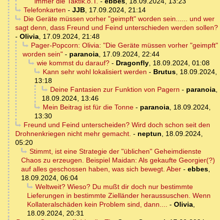
immer die Taktik.o.T.
-
ebbes
,
18.09.2024, 13:23
Telefonkarten
-
JJB
,
17.09.2024, 21:14
Die Geräte müssen vorher "geimpft" worden sein...... und wer
sagt denn, dass Freund und Feind unterschieden werden sollen?
-
Olivia
,
17.09.2024, 21:48
Pager-Popcorn: Olivia: "Die Geräte müssen vorher "geimpft"
worden sein"
-
paranoia
,
17.09.2024, 22:44
wie kommst du darauf?
-
Dragonfly
,
18.09.2024, 01:08
Kann sehr wohl lokalisiert werden
-
Brutus
,
18.09.2024,
13:18
Deine Fantasien zur Funktion von Pagern
-
paranoia
,
18.09.2024, 13:46
Mein Beitrag ist für die Tonne
-
paranoia
,
18.09.2024,
13:30
Freund und Feind unterscheiden? Wird doch schon seit den
Drohnenkriegen nicht mehr gemacht.
-
neptun
,
18.09.2024,
05:20
Stimmt, ist eine Strategie der "üblichen" Geheimdienste
Chaos zu erzeugen. Beispiel Maidan: Als gekaufte Georgier(?)
auf alles geschossen haben, was sich bewegt. Aber
-
ebbes
,
18.09.2024, 06:04
Weltweit? Wieso? Du mußt dir doch nur bestimmte
Lieferungen in bestimmte Zielländer heraussuschen. Wenn
Kollateralschäden kein Problem sind, dann....
-
Olivia
,
18.09.2024, 20:31