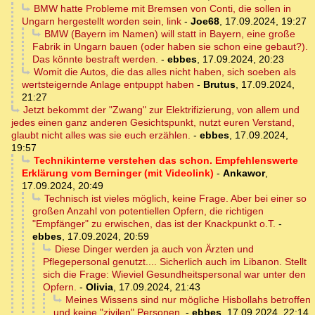
BMW hatte Probleme mit Bremsen von Conti, die sollen in
Ungarn hergestellt worden sein, link
-
Joe68
,
17.09.2024, 19:27
BMW (Bayern im Namen) will statt in Bayern, eine große
Fabrik in Ungarn bauen (oder haben sie schon eine gebaut?).
Das könnte bestraft werden.
-
ebbes
,
17.09.2024, 20:23
Womit die Autos, die das alles nicht haben, sich soeben als
wertsteigernde Anlage entpuppt haben
-
Brutus
,
17.09.2024,
21:27
Jetzt bekommt der "Zwang" zur Elektrifizierung, von allem und
jedes einen ganz anderen Gesichtspunkt, nutzt euren Verstand,
glaubt nicht alles was sie euch erzählen.
-
ebbes
,
17.09.2024,
19:57
Technikinterne verstehen das schon. Empfehlenswerte
Erklärung vom Berninger (mit Videolink)
-
Ankawor
,
17.09.2024, 20:49
Technisch ist vieles möglich, keine Frage. Aber bei einer so
großen Anzahl von potentiellen Opfern, die richtigen
"Empfänger" zu erwischen, das ist der Knackpunkt o.T.
-
ebbes
,
17.09.2024, 20:59
Diese Dinger werden ja auch von Ärzten und
Pflegepersonal genutzt.... Sicherlich auch im Libanon. Stellt
sich die Frage: Wieviel Gesundheitspersonal war unter den
Opfern.
-
Olivia
,
17.09.2024, 21:43
Meines Wissens sind nur mögliche Hisbollahs betroffen
und keine "zivilen" Personen.
-
ebbes
,
17.09.2024, 22:14