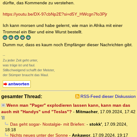
dürfte, das Kommende zu verstehen.
https://youtu.be/DX-97cbNp2E?si=d5Y_HWcgn7fo3Pjr
Ich kann morsen und habe gelernt, wie man in Afrika mit einer
Trommel ein Bier und eine Wurst bestellt.
Dumm nur, dass es kaum noch Empfänger dieser Nachrichten gibt.
--
Zu jeder Zeit geht unter,
was träge ist und faul.
Stillschweigend schafft der Meister,
der Stümper braucht das Maul.
antworten
gesamter Thread:
RSS-Feed dieser Diskussion
Wenn man "Pager" explodieren lassen kann, kann man das
auch mit "Handys" und "Teslas"?
-
Mitmacher
,
17.09.2024, 17:42
Das geht sogar- Nostalgie- mit Briefen:
-
stokk'
,
17.09.2024,
18:18
Nichts neues unter der Sonne
-
Ankawor
,
17.09.2024, 19:17