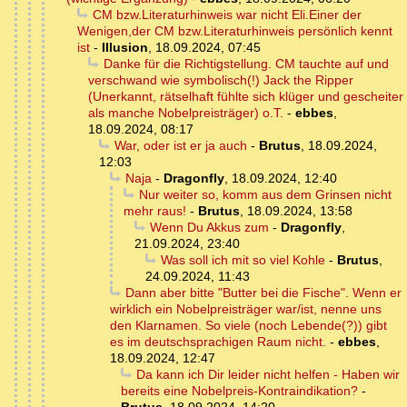
CM bzw.Literaturhinweis war nicht Eli.Einer der
Wenigen,der CM bzw.Literaturhinweis persönlich kennt
ist
-
Illusion
,
18.09.2024, 07:45
Danke für die Richtigstellung. CM tauchte auf und
verschwand wie symbolisch(!) Jack the Ripper
(Unerkannt, rätselhaft fühlte sich klüger und gescheiter
als manche Nobelpreisträger) o.T.
-
ebbes
,
18.09.2024, 08:17
War, oder ist er ja auch
-
Brutus
,
18.09.2024,
12:03
Naja
-
Dragonfly
,
18.09.2024, 12:40
Nur weiter so, komm aus dem Grinsen nicht
mehr raus!
-
Brutus
,
18.09.2024, 13:58
Wenn Du Akkus zum
-
Dragonfly
,
21.09.2024, 23:40
Was soll ich mit so viel Kohle
-
Brutus
,
24.09.2024, 11:43
Dann aber bitte "Butter bei die Fische". Wenn er
wirklich ein Nobelpreisträger war/ist, nenne uns
den Klarnamen. So viele (noch Lebende(?)) gibt
es im deutschsprachigen Raum nicht.
-
ebbes
,
18.09.2024, 12:47
Da kann ich Dir leider nicht helfen - Haben wir
bereits eine Nobelpreis-Kontraindikation?
-