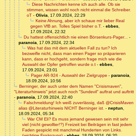
Diese Nachrichten kenne ich auch alle. Ob sie
stimmen, wissen wohl noch nicht einmal die Schreiber.
oT
-
Olivia
,
17.09.2024, 22:29
Keine Ahnung, aber ich schaue mir lieber Real
gegen VfB an. Tolles Spiel bisher o.T.
-
ebbes
,
17.09.2024, 22:32
Du hattest offensichtlich nie einen Börsenkurs-Pager...
-
paranoia
,
17.09.2024, 22:34
Was hat das mit dem aktuellen Fall zu tun? Ich
bezweifle nicht, dass man einen Pager so präparieren
kann, dass er hochgeht, sondern frage mich wie die
Auswahl der Opfer getroffen wurde o.t
-
ebbes
,
17.09.2024, 23:01
Pager AR-924 - Auswahl der Zielgruppe
-
paranoia
,
18.09.2024, 10:56
Berninger, der auch unter dem Namen "Crisismaven",
"Literaturhinweis" jetzt auch noch "Sundevil" auftrat und auftritt
-
paranoia
,
17.09.2024, 22:40
Falschmeldung! Ich weiß zuverlässig, daß @CrisisMaven
alias @Literaturhinweis NICHT Berninger ist.
-
neptun
,
18.09.2024, 05:34
War CM Eli? Es muss jemand gewesen sein mit sehr
viel (nicht gewollter!?) Freizeit bei Beiträgen in fast jedem
Faden gespickt mit manchmal Hunderten von Links.
(wichtige Ergänzung)
-
ebbes
,
18.09.2024, 06:20