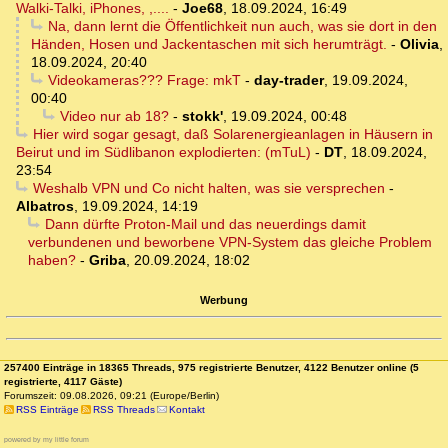
Walki-Talki, iPhones, ,....
-
Joe68
,
18.09.2024, 16:49
Na, dann lernt die Öffentlichkeit nun auch, was sie dort in den
Händen, Hosen und Jackentaschen mit sich herumträgt.
-
Olivia
,
18.09.2024, 20:40
Videokameras??? Frage: mkT
-
day-trader
,
19.09.2024,
00:40
Video nur ab 18?
-
stokk'
,
19.09.2024, 00:48
Hier wird sogar gesagt, daß Solarenergieanlagen in Häusern in
Beirut und im Südlibanon explodierten: (mTuL)
-
DT
,
18.09.2024,
23:54
Weshalb VPN und Co nicht halten, was sie versprechen
-
Albatros
,
19.09.2024, 14:19
Dann dürfte Proton-Mail und das neuerdings damit
verbundenen und beworbene VPN-System das gleiche Problem
haben?
-
Griba
,
20.09.2024, 18:02
Werbung
257400 Einträge in 18365 Threads, 975 registrierte Benutzer, 4122 Benutzer online (5
registrierte, 4117 Gäste)
Forumszeit: 09.08.2026, 09:21 (Europe/Berlin)
RSS Einträge
RSS Threads
Kontakt
powered by my little forum