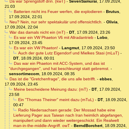
Da war Sprengstoff drin. (kwT)
-
SevenSamurai
,
17.09.2024,
21:03
Batterien nicht ins Feuer werfen, die explodieren
-
Brutus
,
17.09.2024, 22:01
Neu? Nein, nur sehr spektakulär und offensichtlich.
-
Olivia
,
17.09.2024, 22:04
War das damals nicht ein (mT)
-
DT
,
17.09.2024, 23:26
Es war ein VW Phaeton V6 mit Allradantrieb
-
Lobo
,
17.09.2024, 23:45
Es war ein VW Phaeton!
-
Langmut
,
17.09.2024, 23:50
Auch der gute Lutz Eigendorf und Mielkes Stasi (mLuT)
-
DT
,
18.09.2024, 00:01
Das war ein Phaeton mit ACC-System, und das ist
"durchgegangen", und hat beschleunigt statt gebremst.
-
sensortimecom
,
18.09.2024, 08:35
Das ist die "Gretchenfrage", die uns alle betrifft.
-
ebbes
,
17.09.2024, 23:45
Meine bescheidene Meinung dazu: (mT)
-
DT
,
17.09.2024,
23:58
Ein "Thomas Theiner" meint dazu (mTuL)
-
DT
,
18.09.2024,
00:47
Radio Niedersachsen gerade: Der Mossad habe eine
Lieferung Pager aus Taiwan nach Iran heimlich abgefangen,
manipuliert und dann wieder weitergeschickt. Ein Realwelt
man-in-the-middle-Angriff. owT
-
BerndBorchert
,
18.09.2024,