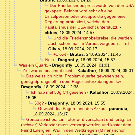
Brutus
,
18.09.2024, 14:20
Der Friedensnobelpreis wurde von den USA
gekapert. Belohnt wird sehr oft eine
Einzelperson oder Gruppe, die gegen eine
Regierung protestiert, welche den
Kapitalismus der USA nicht unterstützt.
-
ebbes
,
18.09.2024, 14:57
Und die Friedensnobelpreise, die werden
auch schon mal im Voraus vergeben..... oT
-
Olivia
,
18.09.2024, 20:17
+1 owt
-
Brutus
,
24.09.2024, 11:45
Naja
-
Dragonfly
,
18.09.2024, 15:57
Was ein Quark.
-
Dragonfly
,
18.09.2024, 01:01
Ziel war es bestimmt nicht,
-
Kaladhor
,
18.09.2024, 09:01
Das weiss ich nicht. Problem duerfte gewesen sein,
genug Sprengstoff in dem Pager unterzubringen. kwT
-
Dragonfly
,
18.09.2024, 12:38
Ich hab mal 50g C4 gesehen
-
Kaladhor
,
18.09.2024,
15:05
50g?
-
Dragonfly
,
18.09.2024, 15:55
Gewicht des Pagers und des Akkus
-
paranoia
,
18.09.2024, 16:17
Genau so ist es: Ein Toter wird verscharrt und fertig. Ein
(schwer) Verletzter muss versorgt werden und kostet dem
Feind Energien. War in den Weltkriegen (Minen) schon