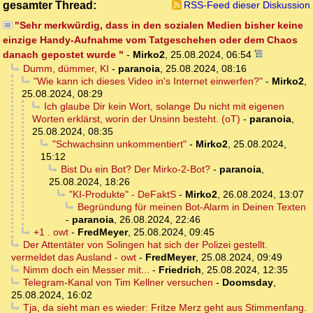
gesamter Thread:
RSS-Feed dieser Diskussion
"Sehr merkwürdig, dass in den sozialen Medien bisher keine
einzige Handy-Aufnahme vom Tatgeschehen oder dem Chaos
danach gepostet wurde "
-
Mirko2
,
25.08.2024, 06:54
Dumm, dümmer, KI
-
paranoia
,
25.08.2024, 08:16
"Wie kann ich dieses Video in's Internet einwerfen?"
-
Mirko2
,
25.08.2024, 08:29
Ich glaube Dir kein Wort, solange Du nicht mit eigenen
Worten erklärst, worin der Unsinn besteht. (oT)
-
paranoia
,
25.08.2024, 08:35
"Schwachsinn unkommentiert"
-
Mirko2
,
25.08.2024,
15:12
Bist Du ein Bot? Der Mirko-2-Bot?
-
paranoia
,
25.08.2024, 18:26
"KI-Produkte" - DeFaktS
-
Mirko2
,
26.08.2024, 13:07
Begründung für meinen Bot-Alarm in Deinen Texten
-
paranoia
,
26.08.2024, 22:46
+1 . owt
-
FredMeyer
,
25.08.2024, 09:45
Der Attentäter von Solingen hat sich der Polizei gestellt.
vermeldet das Ausland - owt
-
FredMeyer
,
25.08.2024, 09:49
Nimm doch ein Messer mit...
-
Friedrich
,
25.08.2024, 12:35
Telegram-Kanal von Tim Kellner versuchen
-
Doomsday
,
25.08.2024, 16:02
Tja, da sieht man es wieder: Fritze Merz geht aus Stimmenfang.