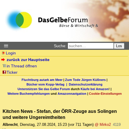
Suche:
Los
Login
zurück zur Hauptseite
in Thread öffnen
Ticker
Fluchtburg autark am Meer
|
Zum Tode Jürgen Küßners
|
Bücher vom Kopp-Verlag |
Datenschutzerklärung
Unterstützen Sie das Gelbe Forum
durch
Käufe bei Amazon
! |
Weitere Buchempfehlungen
und
Amazonnavigation
|
Cookie-Einstellungen
Kitchen News - Stefan, der ÖRR-Zeuge aus Solingen
und weitere Ungereimtheiten
Albrecht
,
Dienstag, 27.08.2024, 15:23
(vor 711 Tagen)
@ Mirko2
4119