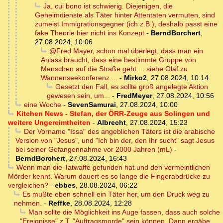
Ja, cui bono ist schwierig. Diejenigen, die
Geheimdienste als Täter hinter Attentaten vermuten, sind
zumeist Immigrationsgegner (ich z.B.), deshalb passt eine
fake Theorie hier nicht ins Konzept
-
BerndBorchert
,
27.08.2024, 10:06
@Fred Mayer, schon mal überlegt, dass man ein
Anlass braucht, dass eine bestimmte Gruppe von
Menschen auf die Straße geht ... siehe Olaf zu
Wannenseekonferenz ...
-
Mirko2
,
27.08.2024, 10:14
Gesetzt den Fall, es sollte groß angelegte Aktion
gewesen sein, um...
-
FredMeyer
,
27.08.2024, 10:56
eine Woche
-
SevenSamurai
,
27.08.2024, 10:00
Kitchen News - Stefan, der ÖRR-Zeuge aus Solingen und
weitere Ungereimtheiten
-
Albrecht
,
27.08.2024, 15:23
Der Vorname "Issa" des angeblichen Täters ist die arabische
Version von "Jesus", und "Ich bin der, den Ihr sucht" sagt Jesus
bei seiner Gefangennahme vor 2000 Jahren (mL)
-
BerndBorchert
,
27.08.2024, 16:43
Wenn man die Tatwaffe gefunden hat und den vermeintlichen
Mörder kennt. Warum dauert es so lange die Fingerabdrücke zu
vergleichen?
-
ebbes
,
28.08.2024, 06:22
Es mußte eben schnell ein Täter her, um den Druck weg zu
nehmen.
-
Reffke
,
28.08.2024, 12:28
Man sollte die Möglichkeit ins Auge fassen, dass auch solche
"Ereignisse" z.T. "Auftragsmorde" sein können. Dann ergäbe