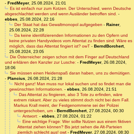
-
FredMeyer
,
25.08.2024, 21:01
Es ist einfach nur zum Kotzen. Der Unterschied, wenn Deutsche
abgeschlachtet werden und wenn Ausländer betroffen sind.
-
ebbes
,
25.08.2024, 22:16
Der Staat hat das Gewaltmonopol aufgegeben
-
Rainer
,
25.08.2024, 22:28
Da keine identifizierenden Informationen zu den Opfern und
keine privaten Handyvideos vom Attentat zu finden sind: Wäre es
möglich, dass das Attentat fingiert ist? owT
-
BerndBorchert
,
25.08.2024, 23:05
Die Österreicher zeigen schon mit dem Finger auf Deutschland
und erklären den Kanzler zur Lusche:
-
FredMeyer
,
26.08.2024,
18:06
Sie müssen einen Heidenspaß daran haben, uns zu demütigen.
-
Plancius
,
26.08.2024, 21:28
Nicht ganz! Man muss nur lokal suchen und so findet man die
gewünschten Informationen.
-
ebbes
,
26.08.2024, 21:51
Das Attentat zu fingieren, also 3 Tote zu erfinden, wäre
extrem riskant. Aber zu vieles stimmt doch nicht bei dem Fall.
Markus Krall meint, der Festgenommene sei der Polizei
untergeschoben, um
-
BerndBorchert
,
27.08.2024, 00:30
Antwort:
-
ebbes
,
27.08.2024, 01:22
Eine wichtige Frage: Wer sollte Nutzen aus einem fiktiven
Attentat ziehen können? Bis jetzt sehen die Alt-Parteien
ziemlich schlecht aus! owt
-
FredMeyer
,
27.08.2024, 08:30