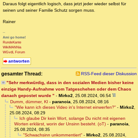
Daraus folgt eigentlich logisch, dass jetzt jeder wieder selbst für
seinen und seiner Familie Schutz sorgen muss.
Rainer
--
Ami go home!
RundeKante
WikiMANNia
WGvdL Forum
antworten
gesamter Thread:
RSS-Feed dieser Diskussion
"Sehr merkwürdig, dass in den sozialen Medien bisher keine
einzige Handy-Aufnahme vom Tatgeschehen oder dem Chaos
danach gepostet wurde "
-
Mirko2
,
25.08.2024, 06:54
Dumm, dümmer, KI
-
paranoia
,
25.08.2024, 08:16
"Wie kann ich dieses Video in's Internet einwerfen?"
-
Mirko2
,
25.08.2024, 08:29
Ich glaube Dir kein Wort, solange Du nicht mit eigenen
Worten erklärst, worin der Unsinn besteht. (oT)
-
paranoia
,
25.08.2024, 08:35
"Schwachsinn unkommentiert"
-
Mirko2
,
25.08.2024,