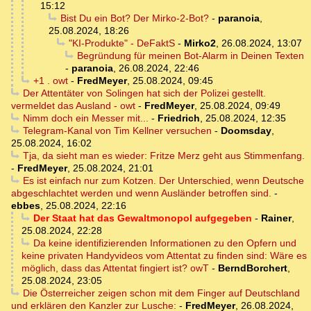
15:12
Bist Du ein Bot? Der Mirko-2-Bot?
-
paranoia
,
25.08.2024, 18:26
"KI-Produkte" - DeFaktS
-
Mirko2
,
26.08.2024, 13:07
Begründung für meinen Bot-Alarm in Deinen Texten
-
paranoia
,
26.08.2024, 22:46
+1 . owt
-
FredMeyer
,
25.08.2024, 09:45
Der Attentäter von Solingen hat sich der Polizei gestellt.
vermeldet das Ausland - owt
-
FredMeyer
,
25.08.2024, 09:49
Nimm doch ein Messer mit...
-
Friedrich
,
25.08.2024, 12:35
Telegram-Kanal von Tim Kellner versuchen
-
Doomsday
,
25.08.2024, 16:02
Tja, da sieht man es wieder: Fritze Merz geht aus Stimmenfang.
-
FredMeyer
,
25.08.2024, 21:01
Es ist einfach nur zum Kotzen. Der Unterschied, wenn Deutsche
abgeschlachtet werden und wenn Ausländer betroffen sind.
-
ebbes
,
25.08.2024, 22:16
Der Staat hat das Gewaltmonopol aufgegeben
-
Rainer
,
25.08.2024, 22:28
Da keine identifizierenden Informationen zu den Opfern und
keine privaten Handyvideos vom Attentat zu finden sind: Wäre es
möglich, dass das Attentat fingiert ist? owT
-
BerndBorchert
,
25.08.2024, 23:05
Die Österreicher zeigen schon mit dem Finger auf Deutschland
und erklären den Kanzler zur Lusche:
-
FredMeyer
,
26.08.2024,