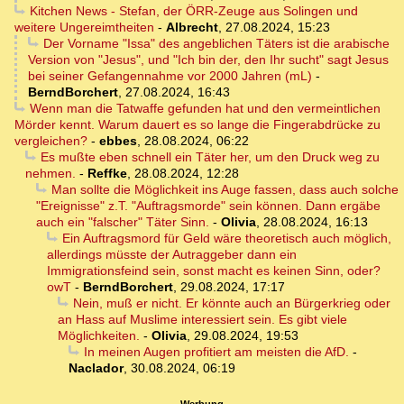
Kitchen News - Stefan, der ÖRR-Zeuge aus Solingen und
weitere Ungereimtheiten
-
Albrecht
,
27.08.2024, 15:23
Der Vorname "Issa" des angeblichen Täters ist die arabische
Version von "Jesus", und "Ich bin der, den Ihr sucht" sagt Jesus
bei seiner Gefangennahme vor 2000 Jahren (mL)
-
BerndBorchert
,
27.08.2024, 16:43
Wenn man die Tatwaffe gefunden hat und den vermeintlichen
Mörder kennt. Warum dauert es so lange die Fingerabdrücke zu
vergleichen?
-
ebbes
,
28.08.2024, 06:22
Es mußte eben schnell ein Täter her, um den Druck weg zu
nehmen.
-
Reffke
,
28.08.2024, 12:28
Man sollte die Möglichkeit ins Auge fassen, dass auch solche
"Ereignisse" z.T. "Auftragsmorde" sein können. Dann ergäbe
auch ein "falscher" Täter Sinn.
-
Olivia
,
28.08.2024, 16:13
Ein Auftragsmord für Geld wäre theoretisch auch möglich,
allerdings müsste der Autraggeber dann ein
Immigrationsfeind sein, sonst macht es keinen Sinn, oder?
owT
-
BerndBorchert
,
29.08.2024, 17:17
Nein, muß er nicht. Er könnte auch an Bürgerkrieg oder
an Hass auf Muslime interessiert sein. Es gibt viele
Möglichkeiten.
-
Olivia
,
29.08.2024, 19:53
In meinen Augen profitiert am meisten die AfD.
-
Naclador
,
30.08.2024, 06:19
Werbung