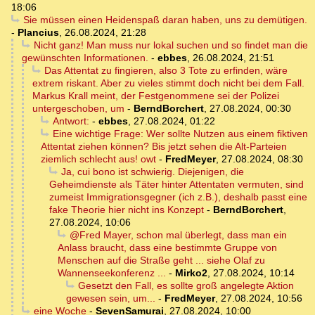
18:06
Sie müssen einen Heidenspaß daran haben, uns zu demütigen.
-
Plancius
,
26.08.2024, 21:28
Nicht ganz! Man muss nur lokal suchen und so findet man die
gewünschten Informationen.
-
ebbes
,
26.08.2024, 21:51
Das Attentat zu fingieren, also 3 Tote zu erfinden, wäre
extrem riskant. Aber zu vieles stimmt doch nicht bei dem Fall.
Markus Krall meint, der Festgenommene sei der Polizei
untergeschoben, um
-
BerndBorchert
,
27.08.2024, 00:30
Antwort:
-
ebbes
,
27.08.2024, 01:22
Eine wichtige Frage: Wer sollte Nutzen aus einem fiktiven
Attentat ziehen können? Bis jetzt sehen die Alt-Parteien
ziemlich schlecht aus! owt
-
FredMeyer
,
27.08.2024, 08:30
Ja, cui bono ist schwierig. Diejenigen, die
Geheimdienste als Täter hinter Attentaten vermuten, sind
zumeist Immigrationsgegner (ich z.B.), deshalb passt eine
fake Theorie hier nicht ins Konzept
-
BerndBorchert
,
27.08.2024, 10:06
@Fred Mayer, schon mal überlegt, dass man ein
Anlass braucht, dass eine bestimmte Gruppe von
Menschen auf die Straße geht ... siehe Olaf zu
Wannenseekonferenz ...
-
Mirko2
,
27.08.2024, 10:14
Gesetzt den Fall, es sollte groß angelegte Aktion
gewesen sein, um...
-
FredMeyer
,
27.08.2024, 10:56
eine Woche
-
SevenSamurai
,
27.08.2024, 10:00