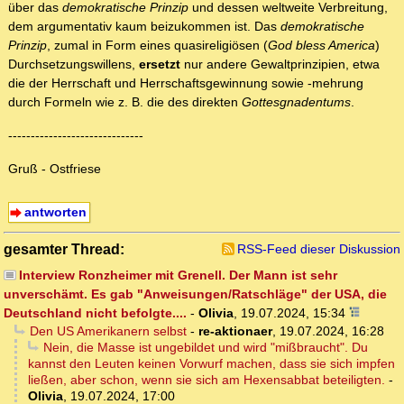
über das
demokratische Prinzip
und dessen weltweite Verbreitung,
dem argumentativ kaum beizukommen ist. Das
demokratische
Prinzip
, zumal in Form eines quasireligiösen (
God bless America
)
Durchsetzungswillens,
ersetzt
nur andere Gewaltprinzipien, etwa
die der Herrschaft und Herrschaftsgewinnung sowie -mehrung
durch Formeln wie z. B. die des direkten
Gottesgnadentums
.
------------------------------
Gruß - Ostfriese
antworten
gesamter Thread:
RSS-Feed dieser Diskussion
Interview Ronzheimer mit Grenell. Der Mann ist sehr
unverschämt. Es gab "Anweisungen/Ratschläge" der USA, die
Deutschland nicht befolgte....
-
Olivia
,
19.07.2024, 15:34
Den US Amerikanern selbst
-
re-aktionaer
,
19.07.2024, 16:28
Nein, die Masse ist ungebildet und wird "mißbraucht". Du
kannst den Leuten keinen Vorwurf machen, dass sie sich impfen
ließen, aber schon, wenn sie sich am Hexensabbat beteiligten.
-
Olivia
,
19.07.2024, 17:00