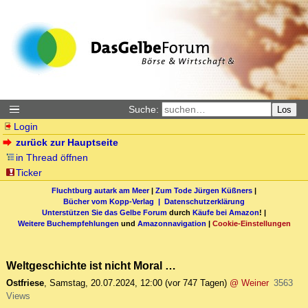
Suche:
Los
Login
zurück zur Hauptseite
in Thread öffnen
Ticker
Fluchtburg autark am Meer
|
Zum Tode Jürgen Küßners
|
Bücher vom Kopp-Verlag |
Datenschutzerklärung
Unterstützen Sie das Gelbe Forum
durch
Käufe bei Amazon
! |
Weitere Buchempfehlungen
und
Amazonnavigation
|
Cookie-Einstellungen
Weltgeschichte ist nicht Moral …
Ostfriese
,
Samstag, 20.07.2024, 12:00
(vor 747 Tagen)
@ Weiner
3563
Views