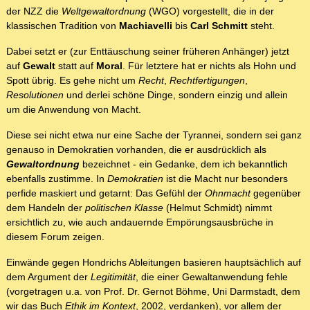
der NZZ die
Weltgewaltordnung
(WGO) vorgestellt, die in der
klassischen Tradition von
Machiavelli
bis
Carl Schmitt
steht.
Dabei setzt er (zur Enttäuschung seiner früheren Anhänger) jetzt
auf
Gewalt
statt auf
Moral
. Für letztere hat er nichts als Hohn und
Spott übrig. Es gehe nicht um
Recht
,
Rechtfertigungen
,
Resolutionen
und derlei schöne Dinge, sondern einzig und allein
um die Anwendung von Macht.
Diese sei nicht etwa nur eine Sache der Tyrannei, sondern sei ganz
genauso in Demokratien vorhanden, die er ausdrücklich als
Gewaltordnung
bezeichnet - ein Gedanke, dem ich bekanntlich
ebenfalls zustimme. In
Demokratien
ist die Macht nur besonders
perfide maskiert und getarnt: Das Gefühl der
Ohnmacht
gegenüber
dem Handeln der
politischen Klasse
(Helmut Schmidt) nimmt
ersichtlich zu, wie auch andauernde Empörungsausbrüche in
diesem Forum zeigen.
Einwände gegen Hondrichs Ableitungen basieren hauptsächlich auf
dem Argument der
Legitimität
, die einer Gewaltanwendung fehle
(vorgetragen u.a. von Prof. Dr. Gernot Böhme, Uni Darmstadt, dem
wir das Buch
Ethik im Kontext
, 2002, verdanken), vor allem der