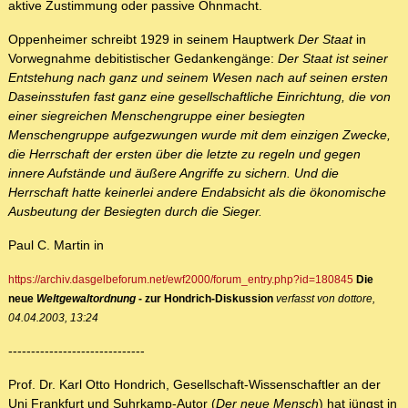
aktive Zustimmung oder passive Ohnmacht.
Oppenheimer schreibt 1929 in seinem Hauptwerk
Der Staat
in
Vorwegnahme debitistischer Gedankengänge:
Der Staat ist seiner
Entstehung nach ganz und seinem Wesen nach auf seinen ersten
Daseinsstufen fast ganz eine gesellschaftliche Einrichtung, die von
einer siegreichen Menschengruppe einer besiegten
Menschengruppe aufgezwungen wurde mit dem einzigen Zwecke,
die Herrschaft der ersten über die letzte zu regeln und gegen
innere Aufstände und äußere Angriffe zu sichern. Und die
Herrschaft hatte keinerlei andere Endabsicht als die ökonomische
Ausbeutung der Besiegten durch die Sieger.
Paul C. Martin in
https://archiv.dasgelbeforum.net/ewf2000/forum_entry.php?id=180845
Die
neue
Weltgewaltordnung
- zur Hondrich-Diskussion
verfasst von dottore,
04.04.2003, 13:24
------------------------------
Prof. Dr. Karl Otto Hondrich, Gesellschaft-Wissenschaftler an der
Uni Frankfurt und Suhrkamp-Autor (
Der neue Mensch
) hat jüngst in