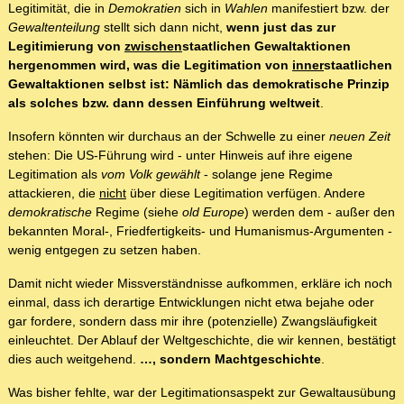
Legitimität, die in
Demokratien
sich in
Wahlen
manifestiert bzw. der
Gewaltenteilung
stellt sich dann nicht,
wenn just das zur
Legitimierung von
zwischen
staatlichen Gewaltaktionen
hergenommen wird, was die Legitimation von
inner
staatlichen
Gewaltaktionen selbst ist: Nämlich das demokratische Prinzip
als solches bzw. dann dessen Einführung weltweit
.
Insofern könnten wir durchaus an der Schwelle zu einer
neuen Zeit
stehen: Die US-Führung wird - unter Hinweis auf ihre eigene
Legitimation als
vom Volk gewählt
- solange jene Regime
attackieren, die
nicht
über diese Legitimation verfügen. Andere
demokratische
Regime (siehe
old Europe
) werden dem - außer den
bekannten Moral-, Friedfertigkeits- und Humanismus-Argumenten -
wenig entgegen zu setzen haben.
Damit nicht wieder Missverständnisse aufkommen, erkläre ich noch
einmal, dass ich derartige Entwicklungen nicht etwa bejahe oder
gar fordere, sondern dass mir ihre (potenzielle) Zwangsläufigkeit
einleuchtet. Der Ablauf der Weltgeschichte, die wir kennen, bestätigt
dies auch weitgehend.
…, sondern Machtgeschichte
.
Was bisher fehlte, war der Legitimationsaspekt zur Gewaltausübung