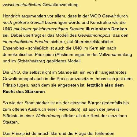
zwischenstaatlichen
Gewaltanwendung.
Hondrich argumentiert vor allem, dass in der WGO
Gewalt
durch
noch größere Gewalt
bezwungen werde und Konstrukte wie die
UNO
mit lauter gleichberechtigten Staaten
illusionäres Denken
sei. Dabei überträgt er das Modell des
Gewaltmonopols
, das den
innerstaatlichen Frieden
sichere, auf übereinzelstaatliche
Ensembles - schließlich ist auch die UNO im Kern ein nach
demokratischen Prinzipien (Abstimmungen in der Vollversammlung
und im
Sicherheitsrat
) gebildetes Modell.
Die UNO, die selbst nicht im Stande ist, ein von ihr angestrebtes
Gewaltmonopol auch in die Praxis umzusetzen, muss sich just dem
Prinzip fügen, nach dem sie angetreten ist,
letztlich also dem
Recht des Stärkeren
.
So wie der Staat stärker ist als der einzelne Bürger (jedenfalls bis
zum offenen Ausbruch einer Revolution), ist auch der jeweils
Stärkste in einer
Weltordnung
stärker als der Rest der einzelnen
Staaten.
Das Prinzip ist demnach klar und die Frage der fehlenden