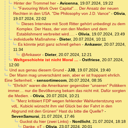
Hinter der Trommel her
-
Avicenna
,
19.07.2024, 19:22
"Favouring Work Over Capital".... Der Ansatz der neuen
Rechten in den USA. "Die Philosophy von J.D. Vance"
-
Olivia
,
19.07.2024, 22:02
Dieses Interview mit Scott Ritter gehört unbedingt zu dem
Komplex. Der Hass, der von den Medien und dem
Establishment verbreitet wird.....
-
Olivia
,
19.07.2024, 23:49
individuelle Maßnahme
-
Dieter
,
20.07.2024, 10:11
Es könnte jetzt ganz schnell gehen
-
Ankawor
,
20.07.2024,
11:34
@Ankawor
-
Dieter
,
20.07.2024, 12:21
Weltgeschichte ist nicht Moral …
-
Ostfriese
,
20.07.2024,
12:00
Und aus genau diesem Grund
-
JJB
,
19.07.2024, 19:40
Der Mann mag unverschämt sein, aber er ist frappant ehrlich.
Eine Seltenheit.
-
sensortimecom
,
20.07.2024, 08:35
"Ehrlich" waren die Amerikaner gegenüber "unseren" Politikern
immer.... nur die Bevölkerung bekam das nicht mit. Dafür sorgten
die Medien.
-
Olivia
,
20.07.2024, 10:21
"Merz kritisiert FDP wegen fehlender Wahlunterstzung von
vdL. Kubicki wünscht ihm viel Glück bei der Fahrt in den
Abgrund mit den Grünen" Hast du bitte die Quelle?
-
SevenSamurai
,
21.07.2024, 17:46
Guckst du hier (zwei Links)
-
Nordlicht
,
21.07.2024, 18:18
Danke. oT
-
Olivia
,
23.07.2024, 20:01