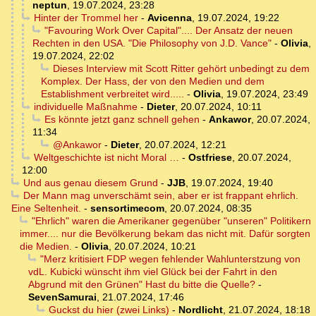
neptun
,
19.07.2024, 23:28
Hinter der Trommel her
-
Avicenna
,
19.07.2024, 19:22
"Favouring Work Over Capital".... Der Ansatz der neuen
Rechten in den USA. "Die Philosophy von J.D. Vance"
-
Olivia
,
19.07.2024, 22:02
Dieses Interview mit Scott Ritter gehört unbedingt zu dem
Komplex. Der Hass, der von den Medien und dem
Establishment verbreitet wird.....
-
Olivia
,
19.07.2024, 23:49
individuelle Maßnahme
-
Dieter
,
20.07.2024, 10:11
Es könnte jetzt ganz schnell gehen
-
Ankawor
,
20.07.2024,
11:34
@Ankawor
-
Dieter
,
20.07.2024, 12:21
Weltgeschichte ist nicht Moral …
-
Ostfriese
,
20.07.2024,
12:00
Und aus genau diesem Grund
-
JJB
,
19.07.2024, 19:40
Der Mann mag unverschämt sein, aber er ist frappant ehrlich.
Eine Seltenheit.
-
sensortimecom
,
20.07.2024, 08:35
"Ehrlich" waren die Amerikaner gegenüber "unseren" Politikern
immer.... nur die Bevölkerung bekam das nicht mit. Dafür sorgten
die Medien.
-
Olivia
,
20.07.2024, 10:21
"Merz kritisiert FDP wegen fehlender Wahlunterstzung von
vdL. Kubicki wünscht ihm viel Glück bei der Fahrt in den
Abgrund mit den Grünen" Hast du bitte die Quelle?
-
SevenSamurai
,
21.07.2024, 17:46
Guckst du hier (zwei Links)
-
Nordlicht
,
21.07.2024, 18:18