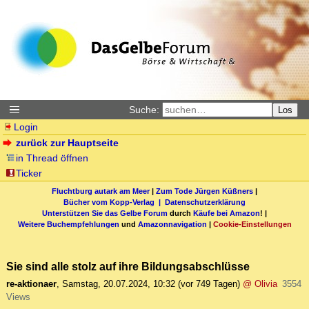
Suche:
Los
Login
zurück zur Hauptseite
in Thread öffnen
Ticker
Fluchtburg autark am Meer
|
Zum Tode Jürgen Küßners
|
Bücher vom Kopp-Verlag |
Datenschutzerklärung
Unterstützen Sie das Gelbe Forum
durch
Käufe bei Amazon
! |
Weitere Buchempfehlungen
und
Amazonnavigation
|
Cookie-Einstellungen
Sie sind alle stolz auf ihre Bildungsabschlüsse
re-aktionaer
,
Samstag, 20.07.2024, 10:32
(vor 749 Tagen)
@ Olivia
3554
Views