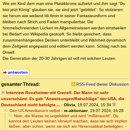
Wie ein Kind dem man eine Plastikkrone aufsetzt und ihm sagt "Du
bist jetzt König" glauben sie, sie sind jetzt "gebildet". So stolzieren
sie herum wie weiland Idi Amin in seiner Fantasieuniform und
bleiben nach Strich und Faden manipulierbar. Die
himmelschreienden Lücken im Allgemeinwissen werden einstweilen
bei Bedarf von Wikipedia gestopft. So bleibt gesichert, dass
zusammenhängendes Denken unterbleibt und Wahrheit dynamisch
dem Zeitgeist angepasst und editiert werden kann. Schlag nach bei
Orwell.
Die Generation der 20-30 Jährigen ist voll mit solchen Leuten.
antworten
gesamter Thread:
RSS-Feed dieser Diskussion
Interview Ronzheimer mit Grenell. Der Mann ist sehr
unverschämt. Es gab "Anweisungen/Ratschläge" der USA, die
Deutschland nicht befolgte....
-
Olivia
,
19.07.2024, 15:34
Den US Amerikanern selbst
-
re-aktionaer
,
19.07.2024, 16:28
Nein, die Masse ist ungebildet und wird "mißbraucht". Du
kannst den Leuten keinen Vorwurf machen, dass sie sich impfen
ließen, aber schon, wenn sie sich am Hexensabbat beteiligten.
-