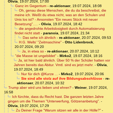
Olivia
,
19.07.2024, 17:00
Ganz im Gegentum
-
re-aktionaer
,
19.07.2024, 18:08
Oh, genau diese Menschen, die du da beschreibst, die
meine ich. Weißt du etwa nicht, was an den Schulen und
Unis los ist? - Ansonsten "Ein neues Stück mit neuer
Besetzung".....
-
Olivia
,
19.07.2024, 18:42
die angedrohte Arbeitslosigkeit durch Automatisierung
findet nicht statt
-
paranoia
,
19.07.2024, 21:34
Das sehe ich ähnlich
-
re-aktionaer
,
20.07.2024, 09:53
H.G. Wells' "Zeitmaschine"
-
Otto Lidenbrock
,
20.07.2024, 09:20
Ja, in etwa so
-
re-aktionaer
,
20.07.2024, 10:12
"die Masse ist ungebildet"
-
Mirko2
,
19.07.2024, 18:16
Ja, ist hier bald ähnlich. Über 50 % der Schüler hatten vor
Jahren bereits das Abitur. Vmtl. sind es jetzt mehr.
-
Olivia
,
19.07.2024, 18:49
Nur für dich @Kurze ...
-
Mirko2
,
19.07.2024, 20:06
Sie sind alle stolz auf ihre Bildungsabschlüsse
-
re-
aktionaer
,
20.07.2024, 10:32
Trump aber wird uns lieben und ehren?
-
Weiner
,
19.07.2024,
16:58
Ich fürchte, dass du Recht hast. Die ganzen letzten Jahre
gingen um die Themen "Unterwerfung, Götzenanbetung".
-
Olivia
,
19.07.2024, 17:29
Zu Deiner Frage "Warum sitzen wir alle in der Hölle?"
-