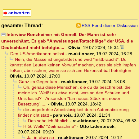
antworten
gesamter Thread:
RSS-Feed dieser Diskussion
Interview Ronzheimer mit Grenell. Der Mann ist sehr
unverschämt. Es gab "Anweisungen/Ratschläge" der USA, die
Deutschland nicht befolgte....
-
Olivia
,
19.07.2024, 15:34
Den US Amerikanern selbst
-
re-aktionaer
,
19.07.2024, 16:28
Nein, die Masse ist ungebildet und wird "mißbraucht". Du
kannst den Leuten keinen Vorwurf machen, dass sie sich impfen
ließen, aber schon, wenn sie sich am Hexensabbat beteiligten.
-
Olivia
,
19.07.2024, 17:00
Ganz im Gegentum
-
re-aktionaer
,
19.07.2024, 18:08
Oh, genau diese Menschen, die du da beschreibst, die
meine ich. Weißt du etwa nicht, was an den Schulen und
Unis los ist? - Ansonsten "Ein neues Stück mit neuer
Besetzung".....
-
Olivia
,
19.07.2024, 18:42
die angedrohte Arbeitslosigkeit durch Automatisierung
findet nicht statt
-
paranoia
,
19.07.2024, 21:34
Das sehe ich ähnlich
-
re-aktionaer
,
20.07.2024, 09:53
H.G. Wells' "Zeitmaschine"
-
Otto Lidenbrock
,
20.07.2024, 09:20
Ja, in etwa so
-
re-aktionaer
,
20.07.2024, 10:12