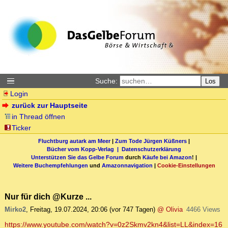
Suche:
Los
Login
zurück zur Hauptseite
in Thread öffnen
Ticker
Fluchtburg autark am Meer
|
Zum Tode Jürgen Küßners
|
Bücher vom Kopp-Verlag |
Datenschutzerklärung
Unterstützen Sie das Gelbe Forum
durch
Käufe bei Amazon
! |
Weitere Buchempfehlungen
und
Amazonnavigation
|
Cookie-Einstellungen
Nur für dich @Kurze ...
Mirko2
,
Freitag, 19.07.2024, 20:06
(vor 747 Tagen)
@ Olivia
4466 Views
https://www.youtube.com/watch?v=0z2Skmv2kn4&list=LL&index=16