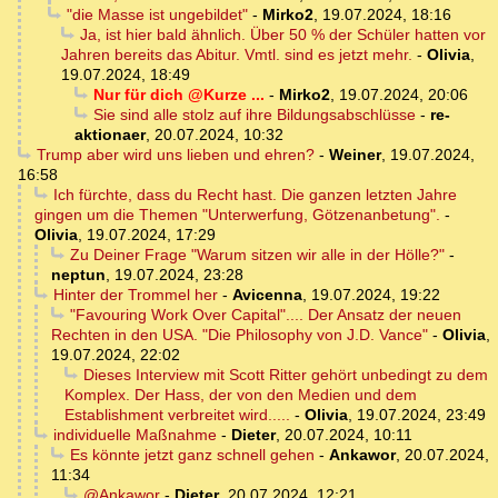
"die Masse ist ungebildet"
-
Mirko2
,
19.07.2024, 18:16
Ja, ist hier bald ähnlich. Über 50 % der Schüler hatten vor
Jahren bereits das Abitur. Vmtl. sind es jetzt mehr.
-
Olivia
,
19.07.2024, 18:49
Nur für dich @Kurze ...
-
Mirko2
,
19.07.2024, 20:06
Sie sind alle stolz auf ihre Bildungsabschlüsse
-
re-
aktionaer
,
20.07.2024, 10:32
Trump aber wird uns lieben und ehren?
-
Weiner
,
19.07.2024,
16:58
Ich fürchte, dass du Recht hast. Die ganzen letzten Jahre
gingen um die Themen "Unterwerfung, Götzenanbetung".
-
Olivia
,
19.07.2024, 17:29
Zu Deiner Frage "Warum sitzen wir alle in der Hölle?"
-
neptun
,
19.07.2024, 23:28
Hinter der Trommel her
-
Avicenna
,
19.07.2024, 19:22
"Favouring Work Over Capital".... Der Ansatz der neuen
Rechten in den USA. "Die Philosophy von J.D. Vance"
-
Olivia
,
19.07.2024, 22:02
Dieses Interview mit Scott Ritter gehört unbedingt zu dem
Komplex. Der Hass, der von den Medien und dem
Establishment verbreitet wird.....
-
Olivia
,
19.07.2024, 23:49
individuelle Maßnahme
-
Dieter
,
20.07.2024, 10:11
Es könnte jetzt ganz schnell gehen
-
Ankawor
,
20.07.2024,
11:34
@Ankawor
-
Dieter
,
20.07.2024, 12:21