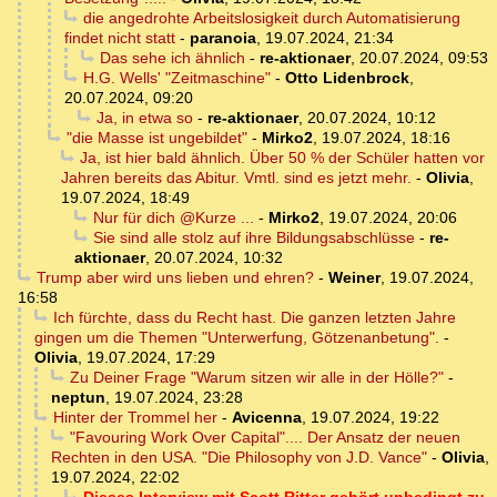
die angedrohte Arbeitslosigkeit durch Automatisierung
findet nicht statt
-
paranoia
,
19.07.2024, 21:34
Das sehe ich ähnlich
-
re-aktionaer
,
20.07.2024, 09:53
H.G. Wells' "Zeitmaschine"
-
Otto Lidenbrock
,
20.07.2024, 09:20
Ja, in etwa so
-
re-aktionaer
,
20.07.2024, 10:12
"die Masse ist ungebildet"
-
Mirko2
,
19.07.2024, 18:16
Ja, ist hier bald ähnlich. Über 50 % der Schüler hatten vor
Jahren bereits das Abitur. Vmtl. sind es jetzt mehr.
-
Olivia
,
19.07.2024, 18:49
Nur für dich @Kurze ...
-
Mirko2
,
19.07.2024, 20:06
Sie sind alle stolz auf ihre Bildungsabschlüsse
-
re-
aktionaer
,
20.07.2024, 10:32
Trump aber wird uns lieben und ehren?
-
Weiner
,
19.07.2024,
16:58
Ich fürchte, dass du Recht hast. Die ganzen letzten Jahre
gingen um die Themen "Unterwerfung, Götzenanbetung".
-
Olivia
,
19.07.2024, 17:29
Zu Deiner Frage "Warum sitzen wir alle in der Hölle?"
-
neptun
,
19.07.2024, 23:28
Hinter der Trommel her
-
Avicenna
,
19.07.2024, 19:22
"Favouring Work Over Capital".... Der Ansatz der neuen
Rechten in den USA. "Die Philosophy von J.D. Vance"
-
Olivia
,
19.07.2024, 22:02