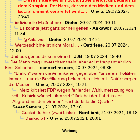
Dieses Interview mit Scott Ritter gehört unbedingt zu
dem Komplex. Der Hass, der von den Medien und dem
Establishment verbreitet wird.....
-
Olivia
,
19.07.2024,
23:49
individuelle Maßnahme
-
Dieter
,
20.07.2024, 10:11
Es könnte jetzt ganz schnell gehen
-
Ankawor
,
20.07.2024,
11:34
@Ankawor
-
Dieter
,
20.07.2024, 12:21
Weltgeschichte ist nicht Moral …
-
Ostfriese
,
20.07.2024,
12:00
Und aus genau diesem Grund
-
JJB
,
19.07.2024, 19:40
Der Mann mag unverschämt sein, aber er ist frappant ehrlich.
Eine Seltenheit.
-
sensortimecom
,
20.07.2024, 08:35
"Ehrlich" waren die Amerikaner gegenüber "unseren" Politikern
immer.... nur die Bevölkerung bekam das nicht mit. Dafür sorgten
die Medien.
-
Olivia
,
20.07.2024, 10:21
"Merz kritisiert FDP wegen fehlender Wahlunterstzung von
vdL. Kubicki wünscht ihm viel Glück bei der Fahrt in den
Abgrund mit den Grünen" Hast du bitte die Quelle?
-
SevenSamurai
,
21.07.2024, 17:46
Guckst du hier (zwei Links)
-
Nordlicht
,
21.07.2024, 18:18
Danke. oT
-
Olivia
,
23.07.2024, 20:01
Werbung