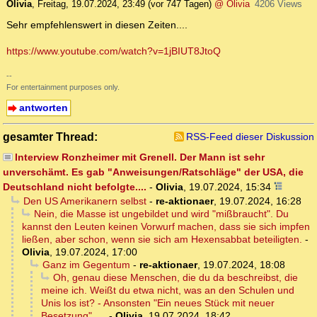
Olivia
,
Freitag, 19.07.2024, 23:49
(vor 747 Tagen)
@ Olivia
4206 Views
Sehr empfehlenswert in diesen Zeiten....
https://www.youtube.com/watch?v=1jBIUT8JtoQ
--
For entertainment purposes only.
antworten
gesamter Thread:
RSS-Feed dieser Diskussion
Interview Ronzheimer mit Grenell. Der Mann ist sehr
unverschämt. Es gab "Anweisungen/Ratschläge" der USA, die
Deutschland nicht befolgte....
-
Olivia
,
19.07.2024, 15:34
Den US Amerikanern selbst
-
re-aktionaer
,
19.07.2024, 16:28
Nein, die Masse ist ungebildet und wird "mißbraucht". Du
kannst den Leuten keinen Vorwurf machen, dass sie sich impfen
ließen, aber schon, wenn sie sich am Hexensabbat beteiligten.
-
Olivia
,
19.07.2024, 17:00
Ganz im Gegentum
-
re-aktionaer
,
19.07.2024, 18:08
Oh, genau diese Menschen, die du da beschreibst, die
meine ich. Weißt du etwa nicht, was an den Schulen und
Unis los ist? - Ansonsten "Ein neues Stück mit neuer
Besetzung".....
-
Olivia
,
19.07.2024, 18:42