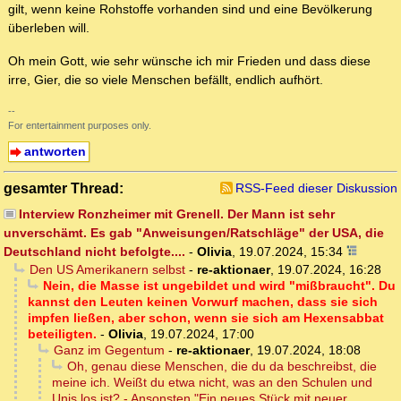
gilt, wenn keine Rohstoffe vorhanden sind und eine Bevölkerung
überleben will.
Oh mein Gott, wie sehr wünsche ich mir Frieden und dass diese
irre, Gier, die so viele Menschen befällt, endlich aufhört.
--
For entertainment purposes only.
antworten
gesamter Thread:
RSS-Feed dieser Diskussion
Interview Ronzheimer mit Grenell. Der Mann ist sehr
unverschämt. Es gab "Anweisungen/Ratschläge" der USA, die
Deutschland nicht befolgte....
-
Olivia
,
19.07.2024, 15:34
Den US Amerikanern selbst
-
re-aktionaer
,
19.07.2024, 16:28
Nein, die Masse ist ungebildet und wird "mißbraucht". Du
kannst den Leuten keinen Vorwurf machen, dass sie sich
impfen ließen, aber schon, wenn sie sich am Hexensabbat
beteiligten.
-
Olivia
,
19.07.2024, 17:00
Ganz im Gegentum
-
re-aktionaer
,
19.07.2024, 18:08
Oh, genau diese Menschen, die du da beschreibst, die
meine ich. Weißt du etwa nicht, was an den Schulen und
Unis los ist? - Ansonsten "Ein neues Stück mit neuer