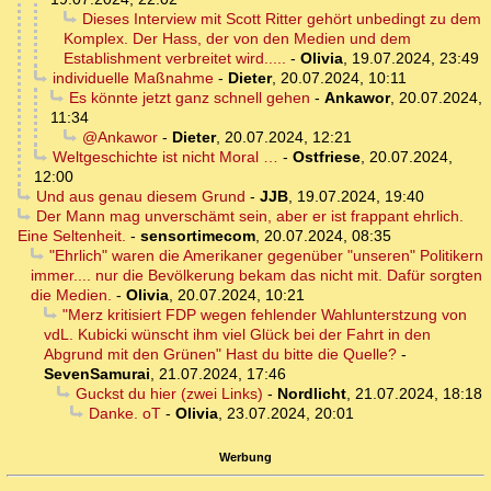
Dieses Interview mit Scott Ritter gehört unbedingt zu dem
Komplex. Der Hass, der von den Medien und dem
Establishment verbreitet wird.....
-
Olivia
,
19.07.2024, 23:49
individuelle Maßnahme
-
Dieter
,
20.07.2024, 10:11
Es könnte jetzt ganz schnell gehen
-
Ankawor
,
20.07.2024,
11:34
@Ankawor
-
Dieter
,
20.07.2024, 12:21
Weltgeschichte ist nicht Moral …
-
Ostfriese
,
20.07.2024,
12:00
Und aus genau diesem Grund
-
JJB
,
19.07.2024, 19:40
Der Mann mag unverschämt sein, aber er ist frappant ehrlich.
Eine Seltenheit.
-
sensortimecom
,
20.07.2024, 08:35
"Ehrlich" waren die Amerikaner gegenüber "unseren" Politikern
immer.... nur die Bevölkerung bekam das nicht mit. Dafür sorgten
die Medien.
-
Olivia
,
20.07.2024, 10:21
"Merz kritisiert FDP wegen fehlender Wahlunterstzung von
vdL. Kubicki wünscht ihm viel Glück bei der Fahrt in den
Abgrund mit den Grünen" Hast du bitte die Quelle?
-
SevenSamurai
,
21.07.2024, 17:46
Guckst du hier (zwei Links)
-
Nordlicht
,
21.07.2024, 18:18
Danke. oT
-
Olivia
,
23.07.2024, 20:01
Werbung