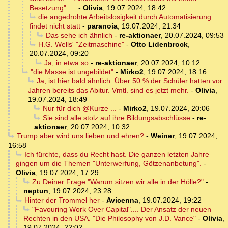
Besetzung".....
-
Olivia
,
19.07.2024, 18:42
die angedrohte Arbeitslosigkeit durch Automatisierung
findet nicht statt
-
paranoia
,
19.07.2024, 21:34
Das sehe ich ähnlich
-
re-aktionaer
,
20.07.2024, 09:53
H.G. Wells' "Zeitmaschine"
-
Otto Lidenbrock
,
20.07.2024, 09:20
Ja, in etwa so
-
re-aktionaer
,
20.07.2024, 10:12
"die Masse ist ungebildet"
-
Mirko2
,
19.07.2024, 18:16
Ja, ist hier bald ähnlich. Über 50 % der Schüler hatten vor
Jahren bereits das Abitur. Vmtl. sind es jetzt mehr.
-
Olivia
,
19.07.2024, 18:49
Nur für dich @Kurze ...
-
Mirko2
,
19.07.2024, 20:06
Sie sind alle stolz auf ihre Bildungsabschlüsse
-
re-
aktionaer
,
20.07.2024, 10:32
Trump aber wird uns lieben und ehren?
-
Weiner
,
19.07.2024,
16:58
Ich fürchte, dass du Recht hast. Die ganzen letzten Jahre
gingen um die Themen "Unterwerfung, Götzenanbetung".
-
Olivia
,
19.07.2024, 17:29
Zu Deiner Frage "Warum sitzen wir alle in der Hölle?"
-
neptun
,
19.07.2024, 23:28
Hinter der Trommel her
-
Avicenna
,
19.07.2024, 19:22
"Favouring Work Over Capital".... Der Ansatz der neuen
Rechten in den USA. "Die Philosophy von J.D. Vance"
-
Olivia
,
19.07.2024, 22:02