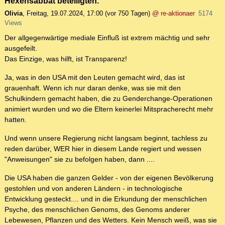
Hexensabbat beteiligten.
Olivia
,
Freitag, 19.07.2024, 17:00
(vor 750 Tagen)
@ re-aktionaer
5174
Views
Der allgegenwärtige mediale Einfluß ist extrem mächtig und sehr
ausgefeilt.
Das Einzige, was hilft, ist Transparenz!
Ja, was in den USA mit den Leuten gemacht wird, das ist
grauenhaft. Wenn ich nur daran denke, was sie mit den
Schulkindern gemacht haben, die zu Genderchange-Operationen
animiert wurden und wo die Eltern keinerlei Mitspracherecht mehr
hatten.
Und wenn unsere Regierung nicht langsam beginnt, tachless zu
reden darüber, WER hier in diesem Lande regiert und wessen
"Anweisungen" sie zu befolgen haben, dann ....
Die USA haben die ganzen Gelder - von der eigenen Bevölkerung
gestohlen und von anderen Ländern - in technologische
Entwicklung gesteckt.... und in die Erkundung der menschlichen
Psyche, des menschlichen Genoms, des Genoms anderer
Lebewesen, Pflanzen und des Wetters. Kein Mensch weiß, was sie