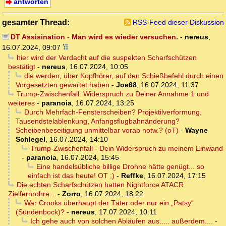
antworten
gesamter Thread:
RSS-Feed dieser Diskussion
DT Assisination - Man wird es wieder versuchen.
-
nereus
,
16.07.2024, 09:07
hier wird der Verdacht auf die suspekten Scharfschützen
bestätigt
-
nereus
,
16.07.2024, 10:05
die werden, über Kopfhörer, auf den Schießbefehl durch einen
Vorgesetzten gewartet haben
-
Joe68
,
16.07.2024, 11:37
Trump-Zwischenfall: Widerspruch zu Deiner Annahme 1 und
weiteres
-
paranoia
,
16.07.2024, 13:25
Durch Mehrfach-Fensterscheiben? Projektilverformung,
Tausendstelablenkung, Anfangsflugbahnänderung?
Scheibenbeseitigung unmittelbar vorab notw.? (oT)
-
Wayne
Schlegel
,
16.07.2024, 14:10
Trump-Zwischenfall - Dein Widerspruch zu meinem Einwand
-
paranoia
,
16.07.2024, 15:45
Eine handelsübliche billige Drohne hätte genügt... so
einfach ist das heute! OT ;)
-
Reffke
,
16.07.2024, 17:15
Die echten Scharfschützen hatten Nightforce ATACR
Zielfernrohre...
-
Zorro
,
16.07.2024, 18:22
War Crooks überhaupt der Täter oder nur ein „Patsy“
(Sündenbock)?
-
nereus
,
17.07.2024, 10:11
Ich gehe auch von solchen Abläufen aus..... außerdem....
-