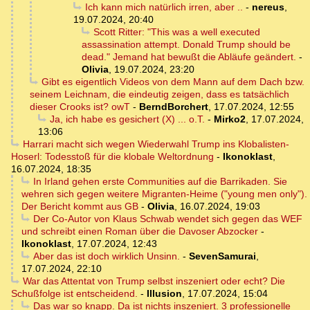
Ich kann mich natürlich irren, aber ..
-
nereus
,
19.07.2024, 20:40
Scott Ritter: "This was a well executed
assassination attempt. Donald Trump should be
dead." Jemand hat bewußt die Abläufe geändert.
-
Olivia
,
19.07.2024, 23:20
Gibt es eigentlich Videos von dem Mann auf dem Dach bzw.
seinem Leichnam, die eindeutig zeigen, dass es tatsächlich
dieser Crooks ist? owT
-
BerndBorchert
,
17.07.2024, 12:55
Ja, ich habe es gesichert (X) ... o.T.
-
Mirko2
,
17.07.2024,
13:06
Harrari macht sich wegen Wiederwahl Trump ins Klobalisten-
Hoserl: Todesstoß für die klobale Weltordnung
-
Ikonoklast
,
16.07.2024, 18:35
In Irland gehen erste Communities auf die Barrikaden. Sie
wehren sich gegen weitere Migranten-Heime ("young men only").
Der Bericht kommt aus GB
-
Olivia
,
16.07.2024, 19:03
Der Co-Autor von Klaus Schwab wendet sich gegen das WEF
und schreibt einen Roman über die Davoser Abzocker
-
Ikonoklast
,
17.07.2024, 12:43
Aber das ist doch wirklich Unsinn.
-
SevenSamurai
,
17.07.2024, 22:10
War das Attentat von Trump selbst inszeniert oder echt? Die
Schußfolge ist entscheidend.
-
Illusion
,
17.07.2024, 15:04
Das war so knapp. Da ist nichts inszeniert. 3 professionelle