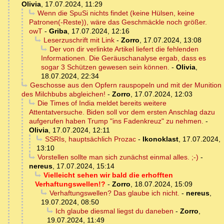
Olivia
,
17.07.2024, 11:29
Wenn die SpuSi nichts findet (keine Hülsen, keine
Patronen(-Reste)), wäre das Geschmäckle noch größer.
owT
-
Griba
,
17.07.2024, 12:16
Leserzuschrift mit Link
-
Zorro
,
17.07.2024, 13:08
Der von dir verlinkte Artikel liefert die fehlenden
Informationen. Die Geräuschanalyse ergab, dass es
sogar 3 Schützen gewesen sein können.
-
Olivia
,
18.07.2024, 22:34
Geschosse aus den Opfern rauspopeln und mit der Munition
des Milchbubs abgleichen!
-
Zorro
,
17.07.2024, 12:03
Die Times of India meldet bereits weitere
Attentatversuche. Biden soll vor dem ersten Anschlag dazu
aufgerufen haben Trump "ins Fadenkreuz" zu nehmen.
-
Olivia
,
17.07.2024, 12:11
SSRIs, hauptsächlich Prozac
-
Ikonoklast
,
17.07.2024,
13:10
Vorstellen sollte man sich zunächst einmal alles. ;-)
-
nereus
,
17.07.2024, 15:14
Vielleicht sehen wir bald die erhofften
Verhaftungswellen!?
-
Zorro
,
18.07.2024, 15:09
Verhaftungswellen? Das glaube ich nicht.
-
nereus
,
19.07.2024, 08:50
Ich glaube diesmal liegst du daneben
-
Zorro
,
19.07.2024, 11:49