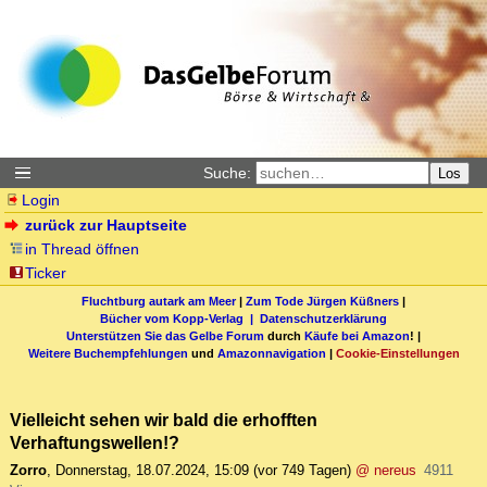
Suche:
Los
Login
zurück zur Hauptseite
in Thread öffnen
Ticker
Fluchtburg autark am Meer
|
Zum Tode Jürgen Küßners
|
Bücher vom Kopp-Verlag |
Datenschutzerklärung
Unterstützen Sie das Gelbe Forum
durch
Käufe bei Amazon
! |
Weitere Buchempfehlungen
und
Amazonnavigation
|
Cookie-Einstellungen
Vielleicht sehen wir bald die erhofften
Verhaftungswellen!?
Zorro
,
Donnerstag, 18.07.2024, 15:09
(vor 749 Tagen)
@ nereus
4911