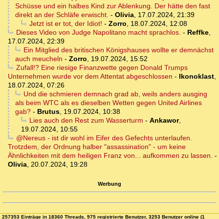
Schüsse und ein halbes Kind zur Ablenkung. Der hätte den fast
direkt an der Schläfe erwischt.
-
Olivia
,
17.07.2024, 21:39
Jetzt ist er tot, der Idiot!
-
Zorro
,
18.07.2024, 12:08
Dieses Video von Judge Napolitano macht sprachlos.
-
Reffke
,
17.07.2024, 22:39
Ein Mitglied des britischen Königshauses wollte er demnächst
auch meucheln
-
Zorro
,
19.07.2024, 15:52
Zufall!? Eine riesige Finanzwette gegen Donald Trumps
Unternehmen wurde vor dem Attentat abgeschlossen
-
Ikonoklast
,
18.07.2024, 07:26
Und die schmieren demnach grad ab, weils anders ausging
als beim WTC als es dieselben Wetten gegen United Airlines
gab?
-
Brutus
,
19.07.2024, 10:38
Lies auch den Rest zum Wasserturm
-
Ankawor
,
19.07.2024, 10:55
@Nereus - ist dir wohl im Eifer des Gefechts unterlaufen.
Trotzdem, der Ordnung halber "assassination" - um keine
Ähnlichkeiten mit dem heiligen Franz von... aufkommen zu lassen.
-
Olivia
,
20.07.2024, 19:28
Werbung
257353 Einträge in 18360 Threads, 975 registrierte Benutzer, 3253 Benutzer online (1