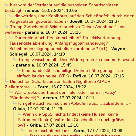
hier wird der Verdacht auf die suspekten Scharfschützen
bestätigt
-
nereus
,
16.07.2024, 10:05
die werden, über Kopfhörer, auf den Schießbefehl durch einen
Vorgesetzten gewartet haben
-
Joe68
,
16.07.2024, 11:37
Trump-Zwischenfall: Widerspruch zu Deiner Annahme 1 und
weiteres
-
paranoia
,
16.07.2024, 13:25
Durch Mehrfach-Fensterscheiben? Projektilverformung,
Tausendstelablenkung, Anfangsflugbahnänderung?
Scheibenbeseitigung unmittelbar vorab notw.? (oT)
-
Wayne
Schlegel
,
16.07.2024, 14:10
Trump-Zwischenfall - Dein Widerspruch zu meinem Einwand
-
paranoia
,
16.07.2024, 15:45
Eine handelsübliche billige Drohne hätte genügt... so
einfach ist das heute! OT ;)
-
Reffke
,
16.07.2024, 17:15
Die echten Scharfschützen hatten Nightforce ATACR
Zielfernrohre...
-
Zorro
,
16.07.2024, 18:22
War Crooks überhaupt der Täter oder nur ein „Patsy“
(Sündenbock)?
-
nereus
,
17.07.2024, 10:11
Ich gehe auch von solchen Abläufen aus..... außerdem....
-
Olivia
,
17.07.2024, 11:29
Wenn die SpuSi nichts findet (keine Hülsen, keine
Patronen(-Reste)), wäre das Geschmäckle noch größer.
owT
-
Griba
,
17.07.2024, 12:16
Leserzuschrift mit Link
-
Zorro
,
17.07.2024, 13:08