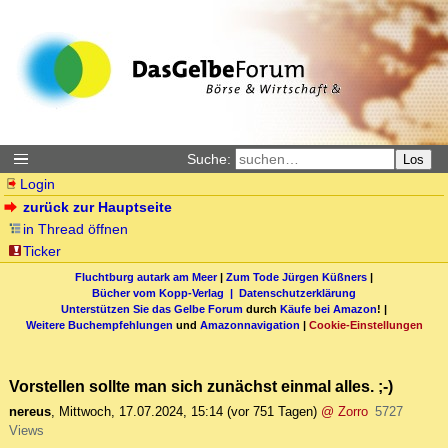
Suche:
Los
Login
zurück zur Hauptseite
in Thread öffnen
Ticker
Fluchtburg autark am Meer
|
Zum Tode Jürgen Küßners
|
Bücher vom Kopp-Verlag |
Datenschutzerklärung
Unterstützen Sie das Gelbe Forum
durch
Käufe bei Amazon
! |
Weitere Buchempfehlungen
und
Amazonnavigation
|
Cookie-Einstellungen
Vorstellen sollte man sich zunächst einmal alles. ;-)
nereus
,
Mittwoch, 17.07.2024, 15:14
(vor 751 Tagen)
@ Zorro
5727
Views