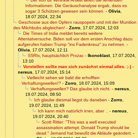
Der von dir verlinkte Artikel liefert die fehlenden
Informationen. Die Geräuschanalyse ergab, dass es
sogar 3 Schützen gewesen sein können.
-
Olivia
,
18.07.2024, 22:34
Geschosse aus den Opfern rauspopeln und mit der Munition
des Milchbubs abgleichen!
-
Zorro
,
17.07.2024, 12:03
Die Times of India meldet bereits weitere
Attentatversuche. Biden soll vor dem ersten Anschlag dazu
aufgerufen haben Trump "ins Fadenkreuz" zu nehmen.
-
Olivia
,
17.07.2024, 12:11
SSRIs, hauptsächlich Prozac
-
Ikonoklast
,
17.07.2024,
13:10
Vorstellen sollte man sich zunächst einmal alles. ;-)
-
nereus
,
17.07.2024, 15:14
Vielleicht sehen wir bald die erhofften
Verhaftungswellen!?
-
Zorro
,
18.07.2024, 15:09
Verhaftungswellen? Das glaube ich nicht.
-
nereus
,
19.07.2024, 08:50
Ich glaube diesmal liegst du daneben
-
Zorro
,
19.07.2024, 11:49
Ich kann mich natürlich irren, aber ..
-
nereus
,
19.07.2024, 20:40
Scott Ritter: "This was a well executed
assassination attempt. Donald Trump should be
dead." Jemand hat bewußt die Abläufe geändert.
-