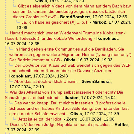
Olivia
,
19.07.2024, 23:20
Gibt es eigentlich Videos von dem Mann auf dem Dach bzw.
seinem Leichnam, die eindeutig zeigen, dass es tatsächlich
dieser Crooks ist? owT
-
BerndBorchert
,
17.07.2024, 12:55
Ja, ich habe es gesichert (X) ... o.T.
-
Mirko2
,
17.07.2024,
13:06
Harrari macht sich wegen Wiederwahl Trump ins Klobalisten-
Hoserl: Todesstoß für die klobale Weltordnung
-
Ikonoklast
,
16.07.2024, 18:35
In Irland gehen erste Communities auf die Barrikaden. Sie
wehren sich gegen weitere Migranten-Heime ("young men only").
Der Bericht kommt aus GB
-
Olivia
,
16.07.2024, 19:03
Der Co-Autor von Klaus Schwab wendet sich gegen das WEF
und schreibt einen Roman über die Davoser Abzocker
-
Ikonoklast
,
17.07.2024, 12:43
Aber das ist doch wirklich Unsinn.
-
SevenSamurai
,
17.07.2024, 22:10
War das Attentat von Trump selbst inszeniert oder echt? Die
Schußfolge ist entscheidend.
-
Illusion
,
17.07.2024, 15:04
Das war so knapp. Da ist nichts inszeniert. 3 professionelle
Schüsse und ein halbes Kind zur Ablenkung. Der hätte den fast
direkt an der Schläfe erwischt.
-
Olivia
,
17.07.2024, 21:39
Jetzt ist er tot, der Idiot!
-
Zorro
,
18.07.2024, 12:08
Dieses Video von Judge Napolitano macht sprachlos.
-
Reffke
,
17.07.2024, 22:39