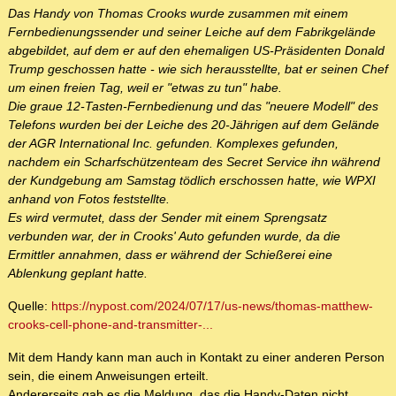
Das Handy von Thomas Crooks wurde zusammen mit einem
Fernbedienungssender und seiner Leiche auf dem Fabrikgelände
abgebildet, auf dem er auf den ehemaligen US-Präsidenten Donald
Trump geschossen hatte - wie sich herausstellte, bat er seinen Chef
um einen freien Tag, weil er "etwas zu tun" habe.
Die graue 12-Tasten-Fernbedienung und das "neuere Modell" des
Telefons wurden bei der Leiche des 20-Jährigen auf dem Gelände
der AGR International Inc. gefunden. Komplexes gefunden,
nachdem ein Scharfschützenteam des Secret Service ihn während
der Kundgebung am Samstag tödlich erschossen hatte, wie WPXI
anhand von Fotos feststellte.
Es wird vermutet, dass der Sender mit einem Sprengsatz
verbunden war, der in Crooks' Auto gefunden wurde, da die
Ermittler annahmen, dass er während der Schießerei eine
Ablenkung geplant hatte.
Quelle:
https://nypost.com/2024/07/17/us-news/thomas-matthew-
crooks-cell-phone-and-transmitter-...
Mit dem Handy kann man auch in Kontakt zu einer anderen Person
sein, die einem Anweisungen erteilt.
Andererseits gab es die Meldung, das die Handy-Daten nicht