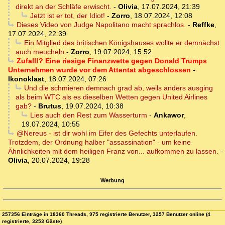
direkt an der Schläfe erwischt.
-
Olivia
,
17.07.2024, 21:39
Jetzt ist er tot, der Idiot!
-
Zorro
,
18.07.2024, 12:08
Dieses Video von Judge Napolitano macht sprachlos.
-
Reffke
,
17.07.2024, 22:39
Ein Mitglied des britischen Königshauses wollte er demnächst
auch meucheln
-
Zorro
,
19.07.2024, 15:52
Zufall!? Eine riesige Finanzwette gegen Donald Trumps
Unternehmen wurde vor dem Attentat abgeschlossen
-
Ikonoklast
,
18.07.2024, 07:26
Und die schmieren demnach grad ab, weils anders ausging
als beim WTC als es dieselben Wetten gegen United Airlines
gab?
-
Brutus
,
19.07.2024, 10:38
Lies auch den Rest zum Wasserturm
-
Ankawor
,
19.07.2024, 10:55
@Nereus - ist dir wohl im Eifer des Gefechts unterlaufen.
Trotzdem, der Ordnung halber "assassination" - um keine
Ähnlichkeiten mit dem heiligen Franz von... aufkommen zu lassen.
-
Olivia
,
20.07.2024, 19:28
Werbung
257356 Einträge in 18360 Threads, 975 registrierte Benutzer, 3257 Benutzer online (4
registrierte, 3253 Gäste)