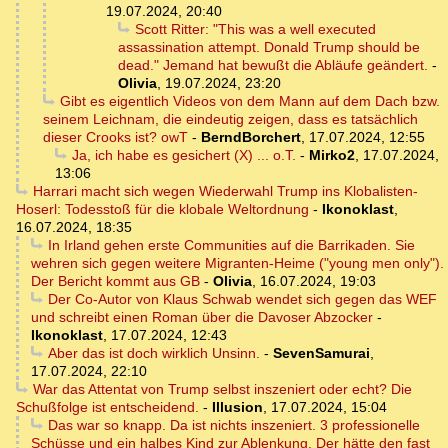
19.07.2024, 20:40
Scott Ritter: "This was a well executed
assassination attempt. Donald Trump should be
dead." Jemand hat bewußt die Abläufe geändert.
-
Olivia
,
19.07.2024, 23:20
Gibt es eigentlich Videos von dem Mann auf dem Dach bzw.
seinem Leichnam, die eindeutig zeigen, dass es tatsächlich
dieser Crooks ist? owT
-
BerndBorchert
,
17.07.2024, 12:55
Ja, ich habe es gesichert (X) ... o.T.
-
Mirko2
,
17.07.2024,
13:06
Harrari macht sich wegen Wiederwahl Trump ins Klobalisten-
Hoserl: Todesstoß für die klobale Weltordnung
-
Ikonoklast
,
16.07.2024, 18:35
In Irland gehen erste Communities auf die Barrikaden. Sie
wehren sich gegen weitere Migranten-Heime ("young men only").
Der Bericht kommt aus GB
-
Olivia
,
16.07.2024, 19:03
Der Co-Autor von Klaus Schwab wendet sich gegen das WEF
und schreibt einen Roman über die Davoser Abzocker
-
Ikonoklast
,
17.07.2024, 12:43
Aber das ist doch wirklich Unsinn.
-
SevenSamurai
,
17.07.2024, 22:10
War das Attentat von Trump selbst inszeniert oder echt? Die
Schußfolge ist entscheidend.
-
Illusion
,
17.07.2024, 15:04
Das war so knapp. Da ist nichts inszeniert. 3 professionelle
Schüsse und ein halbes Kind zur Ablenkung. Der hätte den fast