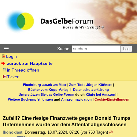
Suche:
Los
Login
zurück zur Hauptseite
in Thread öffnen
Ticker
Fluchtburg autark am Meer
|
Zum Tode Jürgen Küßners
|
Bücher vom Kopp-Verlag |
Datenschutzerklärung
Unterstützen Sie das Gelbe Forum
durch
Käufe bei Amazon
! |
Weitere Buchempfehlungen
und
Amazonnavigation
|
Cookie-Einstellungen
Zufall!? Eine riesige Finanzwette gegen Donald Trumps
Unternehmen wurde vor dem Attentat abgeschlossen
Ikonoklast
,
Donnerstag, 18.07.2024, 07:26
(vor 750 Tagen)
@