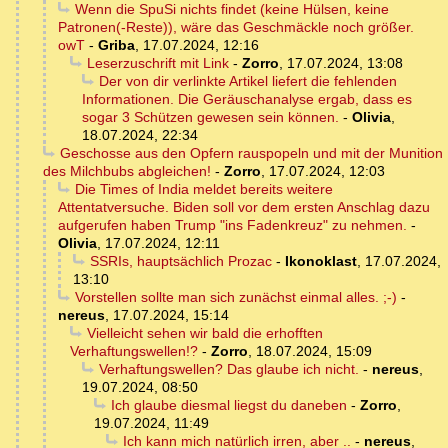
Wenn die SpuSi nichts findet (keine Hülsen, keine
Patronen(-Reste)), wäre das Geschmäckle noch größer.
owT
-
Griba
,
17.07.2024, 12:16
Leserzuschrift mit Link
-
Zorro
,
17.07.2024, 13:08
Der von dir verlinkte Artikel liefert die fehlenden
Informationen. Die Geräuschanalyse ergab, dass es
sogar 3 Schützen gewesen sein können.
-
Olivia
,
18.07.2024, 22:34
Geschosse aus den Opfern rauspopeln und mit der Munition
des Milchbubs abgleichen!
-
Zorro
,
17.07.2024, 12:03
Die Times of India meldet bereits weitere
Attentatversuche. Biden soll vor dem ersten Anschlag dazu
aufgerufen haben Trump "ins Fadenkreuz" zu nehmen.
-
Olivia
,
17.07.2024, 12:11
SSRIs, hauptsächlich Prozac
-
Ikonoklast
,
17.07.2024,
13:10
Vorstellen sollte man sich zunächst einmal alles. ;-)
-
nereus
,
17.07.2024, 15:14
Vielleicht sehen wir bald die erhofften
Verhaftungswellen!?
-
Zorro
,
18.07.2024, 15:09
Verhaftungswellen? Das glaube ich nicht.
-
nereus
,
19.07.2024, 08:50
Ich glaube diesmal liegst du daneben
-
Zorro
,
19.07.2024, 11:49
Ich kann mich natürlich irren, aber ..
-
nereus
,