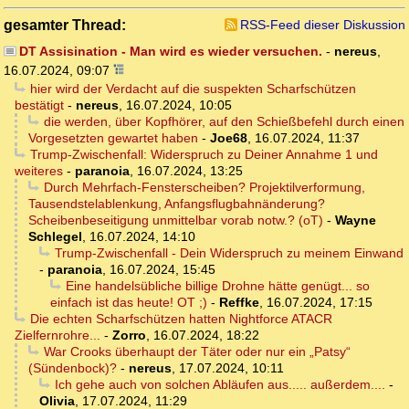
gesamter Thread:
RSS-Feed dieser Diskussion
DT Assisination - Man wird es wieder versuchen.
-
nereus
,
16.07.2024, 09:07
hier wird der Verdacht auf die suspekten Scharfschützen
bestätigt
-
nereus
,
16.07.2024, 10:05
die werden, über Kopfhörer, auf den Schießbefehl durch einen
Vorgesetzten gewartet haben
-
Joe68
,
16.07.2024, 11:37
Trump-Zwischenfall: Widerspruch zu Deiner Annahme 1 und
weiteres
-
paranoia
,
16.07.2024, 13:25
Durch Mehrfach-Fensterscheiben? Projektilverformung,
Tausendstelablenkung, Anfangsflugbahnänderung?
Scheibenbeseitigung unmittelbar vorab notw.? (oT)
-
Wayne
Schlegel
,
16.07.2024, 14:10
Trump-Zwischenfall - Dein Widerspruch zu meinem Einwand
-
paranoia
,
16.07.2024, 15:45
Eine handelsübliche billige Drohne hätte genügt... so
einfach ist das heute! OT ;)
-
Reffke
,
16.07.2024, 17:15
Die echten Scharfschützen hatten Nightforce ATACR
Zielfernrohre...
-
Zorro
,
16.07.2024, 18:22
War Crooks überhaupt der Täter oder nur ein „Patsy“
(Sündenbock)?
-
nereus
,
17.07.2024, 10:11
Ich gehe auch von solchen Abläufen aus..... außerdem....
-
Olivia
,
17.07.2024, 11:29