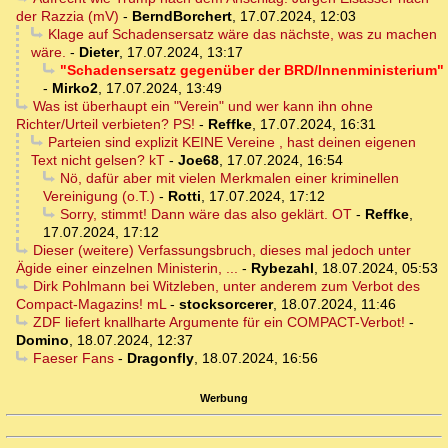
der Razzia (mV)
-
BerndBorchert
,
17.07.2024, 12:03
Klage auf Schadensersatz wäre das nächste, was zu machen
wäre.
-
Dieter
,
17.07.2024, 13:17
"Schadensersatz gegenüber der BRD/Innenministerium"
-
Mirko2
,
17.07.2024, 13:49
Was ist überhaupt ein "Verein" und wer kann ihn ohne
Richter/Urteil verbieten? PS!
-
Reffke
,
17.07.2024, 16:31
Parteien sind explizit KEINE Vereine , hast deinen eigenen
Text nicht gelsen? kT
-
Joe68
,
17.07.2024, 16:54
Nö, dafür aber mit vielen Merkmalen einer kriminellen
Vereinigung (o.T.)
-
Rotti
,
17.07.2024, 17:12
Sorry, stimmt! Dann wäre das also geklärt. OT
-
Reffke
,
17.07.2024, 17:12
Dieser (weitere) Verfassungsbruch, dieses mal jedoch unter
Ägide einer einzelnen Ministerin, ...
-
Rybezahl
,
18.07.2024, 05:53
Dirk Pohlmann bei Witzleben, unter anderem zum Verbot des
Compact-Magazins! mL
-
stocksorcerer
,
18.07.2024, 11:46
ZDF liefert knallharte Argumente für ein COMPACT-Verbot!
-
Domino
,
18.07.2024, 12:37
Faeser Fans
-
Dragonfly
,
18.07.2024, 16:56
Werbung