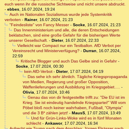
euch wenn ihr die russische Sichtweise und nicht unsere abdruckt.
-
ebbes
,
16.07.2024, 19:24
Auch im Nationalen Sozialismus wurde jede Systemkritik
verboten
-
Rainer
,
16.07.2024, 21:23
"Feindesliste" von Fancy Messer
-
Socke
,
16.07.2024, 21:23
Das Innenministerium und alle, die deren Entscheidungen
beklatschen, sind eine große Gefahr für die bisherigen Werte
unserer Gesellschaft.
-
Dieter
,
16.07.2024, 22:33
Vielleicht war Compact nur ein Testballon. AfD Verbot per
Vereinsrecht und Ministerverfügung?
-
Durran
,
16.07.2024,
22:59
Kritische Blogger und auch Das Gelbe sind in Gefahr
-
Socke
,
17.07.2024, 00:30
kein AfD-Verbot
-
Dieter
,
17.07.2024, 04:19
Das sehe ich sehr ähnlich. Tägliche Kriegspropaganda
von Medien, Regierung und großer Opposition,
Waffenlieferungen und Ausbildung im Kriegsgebiet.....
-
Olivia
,
17.07.2024, 10:46
Genau das von dir festgestellte trifft zu: "Die EU ist im
Krieg. Sie ist eindeutig handelnde Kriegspartei!" Will vom
Pöbel bloß noch keiner wahrhaben, Fußball, "Olympia"
und die 3 B* zählen jetzt!
-
MausS
,
17.07.2024, 13:49
Und für Grün-Links-Woke wird es in fünf Monaten
schlecht
-
Ankawor
,
17.07.2024, 16:34
Aufrecht wie Trump nach dem Anschlag: Jürgen Elsässer nach