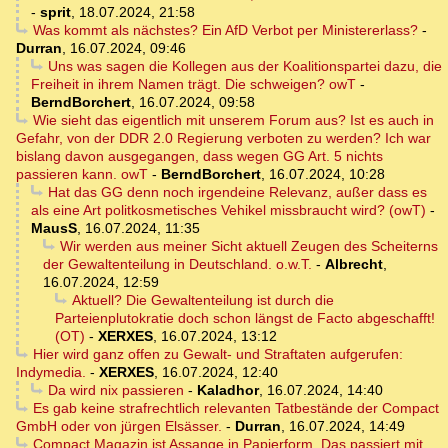
-
sprit
,
18.07.2024, 21:58
Was kommt als nächstes? Ein AfD Verbot per Ministererlass?
-
Durran
,
16.07.2024, 09:46
Uns was sagen die Kollegen aus der Koalitionspartei dazu, die
Freiheit in ihrem Namen trägt. Die schweigen? owT
-
BerndBorchert
,
16.07.2024, 09:58
Wie sieht das eigentlich mit unserem Forum aus? Ist es auch in
Gefahr, von der DDR 2.0 Regierung verboten zu werden? Ich war
bislang davon ausgegangen, dass wegen GG Art. 5 nichts
passieren kann. owT
-
BerndBorchert
,
16.07.2024, 10:28
Hat das GG denn noch irgendeine Relevanz, außer dass es
als eine Art politkosmetisches Vehikel missbraucht wird? (owT)
-
MausS
,
16.07.2024, 11:35
Wir werden aus meiner Sicht aktuell Zeugen des Scheiterns
der Gewaltenteilung in Deutschland. o.w.T.
-
Albrecht
,
16.07.2024, 12:59
Aktuell? Die Gewaltenteilung ist durch die
Parteienplutokratie doch schon längst de Facto abgeschafft!
(OT)
-
XERXES
,
16.07.2024, 13:12
Hier wird ganz offen zu Gewalt- und Straftaten aufgerufen:
Indymedia.
-
XERXES
,
16.07.2024, 12:40
Da wird nix passieren
-
Kaladhor
,
16.07.2024, 14:40
Es gab keine strafrechtlich relevanten Tatbestände der Compact
GmbH oder von jürgen Elsässer.
-
Durran
,
16.07.2024, 14:49
Compact Magazin ist Assange in Papierform. Das passiert mit