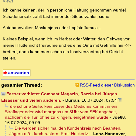
Views
Ich kenne keinen, der in persönliche Haftung genommen wurde!
Schadenersatz zahlt fast immer der Steuerzahler, siehe:
Autobahnvolker, Maskenjens oder Impfstoffursula ..
Kleines Beispiel, wenn ich im Herbst oder Winter, den Gehweg vor
meiner Hütte nicht freiräume und es eine Oma mit Gehhilfe hin ->>
brettert, dann kann man schon ein Insolvenzantrag bei Gericht
stellen.
antworten
gesamter Thread:
RSS-Feed dieser Diskussion
Faeser verbietet Compact Magazin, Razzia bei Jürgen
Elsässer und vielen anderen.
-
Durran
,
16.07.2024, 07:54
die schöne Seite: kein Leser des Mediums kommt in ein
Straflager oder wird morgens um 5Uhr vom SEK abgeholt,
nachdem die Tür, ohne zu klingeln, eingetreten wurde
-
Joe68
,
16.07.2024, 09:09
Die werden sicher mal den Kundenkreis nach Beamten,
Jägern o.ä. durch rastern. Prof. Hockertz:
-
Lenz-Hannover
,