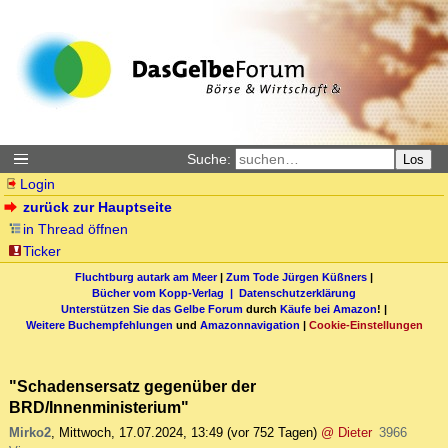
Suche:
Los
Login
zurück zur Hauptseite
in Thread öffnen
Ticker
Fluchtburg autark am Meer
|
Zum Tode Jürgen Küßners
|
Bücher vom Kopp-Verlag |
Datenschutzerklärung
Unterstützen Sie das Gelbe Forum
durch
Käufe bei Amazon
! |
Weitere Buchempfehlungen
und
Amazonnavigation
|
Cookie-Einstellungen
"Schadensersatz gegenüber der
BRD/Innenministerium"
Mirko2
,
Mittwoch, 17.07.2024, 13:49
(vor 752 Tagen)
@ Dieter
3966