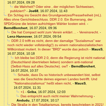
16.07.2024, 09:28
die Wahrheit? Oder eine , der möglichen Sichtweisen,
publiziert?
-
Joe68
,
16.07.2024, 11:43
Ein Schlag ins Gesicht des Grundgesetzes/Pressefreiheit (mL).
Alles ohne Gerichtsbeschluss. DDR 2.0. Ein Bumerang, der
SPD/Grüne die letzten aufrichtigen Wähler kosten wird.
-
BerndBorchert
,
16.07.2024, 09:36
Die hat Compact wohl zum Verein erklärt ... - Vereinsrecht.
-
Lenz-Hannover
,
16.07.2024, 09:54
DDR 2.0 trifft es nicht, denn der damalige "Sozialismus" war
noch nicht wieder vollständig(!) zu einem nationalsozialistischen
Willkürstaat mutiert. In dieser "BRD" wurde das jedoch
-
MausS
,
16.07.2024, 10:18
Ich bleibe bei DDR 2.0, denn die Regierung ist nicht national
(Deutschland übertrieben lieben) sondern anti-national
(Selbst-Hass auf alles Deutsche). owT
-
BerndBorchert
,
16.07.2024, 10:37
Schade, dass Du so historisch unbewandert bist, selbst
was die Geschichte deines eigenen Landes betrifft. Und
"Nationalsozialismus" heißt eben nicht,
-
MausS
,
16.07.2024, 11:31
+1
-
Griba
,
16.07.2024, 12:03
Das entspricht auch nicht meiner Wahrnehmung
-
Andudu
,
17.07.2024, 10:17
Die Straße in den Totalitarismus, bereits beschrieben in 2021!