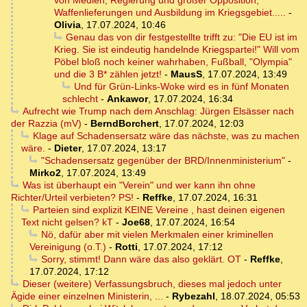
von Medien, Regierung und großer Opposition,
Waffenlieferungen und Ausbildung im Kriegsgebiet.....
-
Olivia
,
17.07.2024, 10:46
Genau das von dir festgestellte trifft zu: "Die EU ist im
Krieg. Sie ist eindeutig handelnde Kriegspartei!" Will vom
Pöbel bloß noch keiner wahrhaben, Fußball, "Olympia"
und die 3 B* zählen jetzt!
-
MausS
,
17.07.2024, 13:49
Und für Grün-Links-Woke wird es in fünf Monaten
schlecht
-
Ankawor
,
17.07.2024, 16:34
Aufrecht wie Trump nach dem Anschlag: Jürgen Elsässer nach
der Razzia (mV)
-
BerndBorchert
,
17.07.2024, 12:03
Klage auf Schadensersatz wäre das nächste, was zu machen
wäre.
-
Dieter
,
17.07.2024, 13:17
"Schadensersatz gegenüber der BRD/Innenministerium"
-
Mirko2
,
17.07.2024, 13:49
Was ist überhaupt ein "Verein" und wer kann ihn ohne
Richter/Urteil verbieten? PS!
-
Reffke
,
17.07.2024, 16:31
Parteien sind explizit KEINE Vereine , hast deinen eigenen
Text nicht gelsen? kT
-
Joe68
,
17.07.2024, 16:54
Nö, dafür aber mit vielen Merkmalen einer kriminellen
Vereinigung (o.T.)
-
Rotti
,
17.07.2024, 17:12
Sorry, stimmt! Dann wäre das also geklärt. OT
-
Reffke
,
17.07.2024, 17:12
Dieser (weitere) Verfassungsbruch, dieses mal jedoch unter
Ägide einer einzelnen Ministerin, ...
-
Rybezahl
,
18.07.2024, 05:53