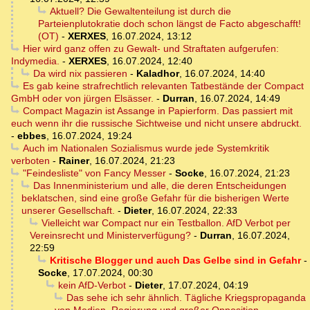
Aktuell? Die Gewaltenteilung ist durch die
Parteienplutokratie doch schon längst de Facto abgeschafft!
(OT)
-
XERXES
,
16.07.2024, 13:12
Hier wird ganz offen zu Gewalt- und Straftaten aufgerufen:
Indymedia.
-
XERXES
,
16.07.2024, 12:40
Da wird nix passieren
-
Kaladhor
,
16.07.2024, 14:40
Es gab keine strafrechtlich relevanten Tatbestände der Compact
GmbH oder von jürgen Elsässer.
-
Durran
,
16.07.2024, 14:49
Compact Magazin ist Assange in Papierform. Das passiert mit
euch wenn ihr die russische Sichtweise und nicht unsere abdruckt.
-
ebbes
,
16.07.2024, 19:24
Auch im Nationalen Sozialismus wurde jede Systemkritik
verboten
-
Rainer
,
16.07.2024, 21:23
"Feindesliste" von Fancy Messer
-
Socke
,
16.07.2024, 21:23
Das Innenministerium und alle, die deren Entscheidungen
beklatschen, sind eine große Gefahr für die bisherigen Werte
unserer Gesellschaft.
-
Dieter
,
16.07.2024, 22:33
Vielleicht war Compact nur ein Testballon. AfD Verbot per
Vereinsrecht und Ministerverfügung?
-
Durran
,
16.07.2024,
22:59
Kritische Blogger und auch Das Gelbe sind in Gefahr
-
Socke
,
17.07.2024, 00:30
kein AfD-Verbot
-
Dieter
,
17.07.2024, 04:19
Das sehe ich sehr ähnlich. Tägliche Kriegspropaganda