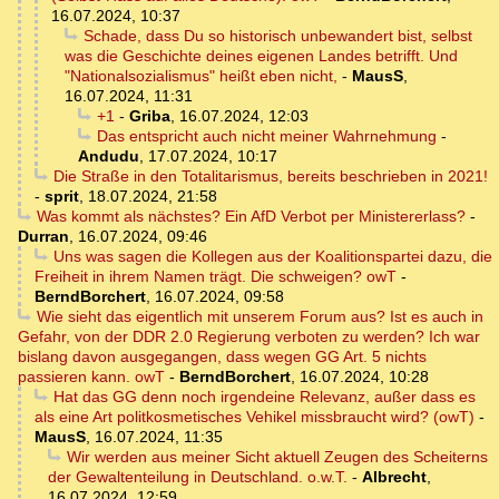
16.07.2024, 10:37
Schade, dass Du so historisch unbewandert bist, selbst
was die Geschichte deines eigenen Landes betrifft. Und
"Nationalsozialismus" heißt eben nicht,
-
MausS
,
16.07.2024, 11:31
+1
-
Griba
,
16.07.2024, 12:03
Das entspricht auch nicht meiner Wahrnehmung
-
Andudu
,
17.07.2024, 10:17
Die Straße in den Totalitarismus, bereits beschrieben in 2021!
-
sprit
,
18.07.2024, 21:58
Was kommt als nächstes? Ein AfD Verbot per Ministererlass?
-
Durran
,
16.07.2024, 09:46
Uns was sagen die Kollegen aus der Koalitionspartei dazu, die
Freiheit in ihrem Namen trägt. Die schweigen? owT
-
BerndBorchert
,
16.07.2024, 09:58
Wie sieht das eigentlich mit unserem Forum aus? Ist es auch in
Gefahr, von der DDR 2.0 Regierung verboten zu werden? Ich war
bislang davon ausgegangen, dass wegen GG Art. 5 nichts
passieren kann. owT
-
BerndBorchert
,
16.07.2024, 10:28
Hat das GG denn noch irgendeine Relevanz, außer dass es
als eine Art politkosmetisches Vehikel missbraucht wird? (owT)
-
MausS
,
16.07.2024, 11:35
Wir werden aus meiner Sicht aktuell Zeugen des Scheiterns
der Gewaltenteilung in Deutschland. o.w.T.
-
Albrecht
,
16.07.2024, 12:59