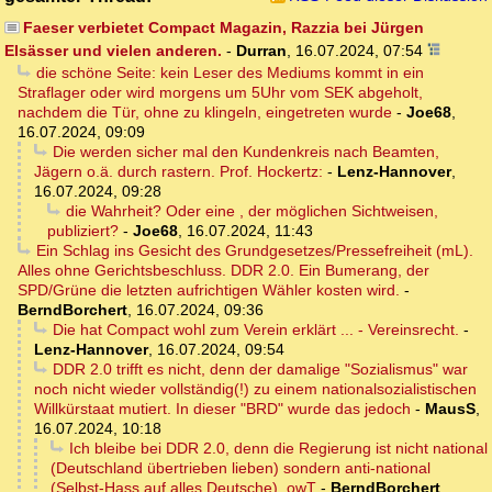
Faeser verbietet Compact Magazin, Razzia bei Jürgen
Elsässer und vielen anderen.
-
Durran
,
16.07.2024, 07:54
die schöne Seite: kein Leser des Mediums kommt in ein
Straflager oder wird morgens um 5Uhr vom SEK abgeholt,
nachdem die Tür, ohne zu klingeln, eingetreten wurde
-
Joe68
,
16.07.2024, 09:09
Die werden sicher mal den Kundenkreis nach Beamten,
Jägern o.ä. durch rastern. Prof. Hockertz:
-
Lenz-Hannover
,
16.07.2024, 09:28
die Wahrheit? Oder eine , der möglichen Sichtweisen,
publiziert?
-
Joe68
,
16.07.2024, 11:43
Ein Schlag ins Gesicht des Grundgesetzes/Pressefreiheit (mL).
Alles ohne Gerichtsbeschluss. DDR 2.0. Ein Bumerang, der
SPD/Grüne die letzten aufrichtigen Wähler kosten wird.
-
BerndBorchert
,
16.07.2024, 09:36
Die hat Compact wohl zum Verein erklärt ... - Vereinsrecht.
-
Lenz-Hannover
,
16.07.2024, 09:54
DDR 2.0 trifft es nicht, denn der damalige "Sozialismus" war
noch nicht wieder vollständig(!) zu einem nationalsozialistischen
Willkürstaat mutiert. In dieser "BRD" wurde das jedoch
-
MausS
,
16.07.2024, 10:18
Ich bleibe bei DDR 2.0, denn die Regierung ist nicht national
(Deutschland übertrieben lieben) sondern anti-national
(Selbst-Hass auf alles Deutsche). owT
-
BerndBorchert
,