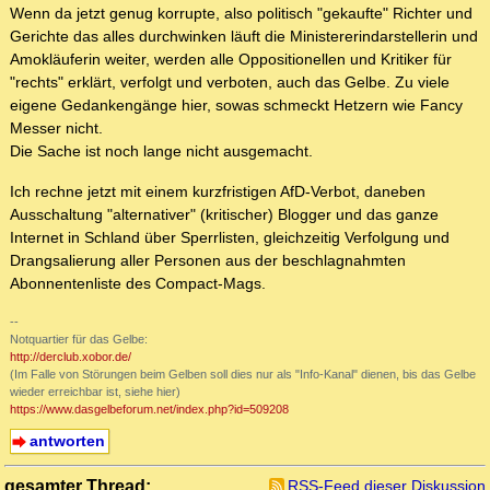
Wenn da jetzt genug korrupte, also politisch "gekaufte" Richter und
Gerichte das alles durchwinken läuft die Ministererindarstellerin und
Amokläuferin weiter, werden alle Oppositionellen und Kritiker für
"rechts" erklärt, verfolgt und verboten, auch das Gelbe. Zu viele
eigene Gedankengänge hier, sowas schmeckt Hetzern wie Fancy
Messer nicht.
Die Sache ist noch lange nicht ausgemacht.
Ich rechne jetzt mit einem kurzfristigen AfD-Verbot, daneben
Ausschaltung "alternativer" (kritischer) Blogger und das ganze
Internet in Schland über Sperrlisten, gleichzeitig Verfolgung und
Drangsalierung aller Personen aus der beschlagnahmten
Abonnentenliste des Compact-Mags.
--
Notquartier für das Gelbe:
http://derclub.xobor.de/
(Im Falle von Störungen beim Gelben soll dies nur als "Info-Kanal" dienen, bis das Gelbe
wieder erreichbar ist, siehe hier)
https://www.dasgelbeforum.net/index.php?id=509208
antworten
gesamter Thread:
RSS-Feed dieser Diskussion