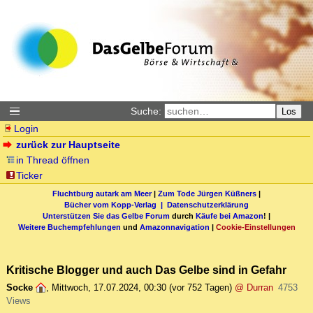
Suche:
Los
Login
zurück zur Hauptseite
in Thread öffnen
Ticker
Fluchtburg autark am Meer
|
Zum Tode Jürgen Küßners
|
Bücher vom Kopp-Verlag |
Datenschutzerklärung
Unterstützen Sie das Gelbe Forum
durch
Käufe bei Amazon
! |
Weitere Buchempfehlungen
und
Amazonnavigation
|
Cookie-Einstellungen
Kritische Blogger und auch Das Gelbe sind in Gefahr
Socke
,
Mittwoch, 17.07.2024, 00:30
(vor 752 Tagen)
@ Durran
4753
Views